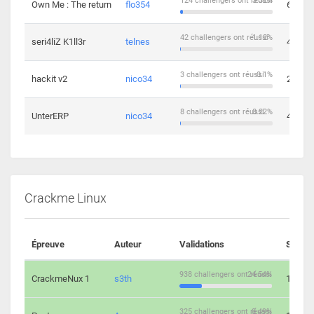
124 challengers ont réussi
3.32%
Own Me : The return
flo354
6
42 challengers ont réussi
1.12%
seri4liZ K1ll3r
telnes
4
3 challengers ont réussi
0.1%
hackit v2
nico34
2
8 challengers ont réussi
0.22%
UnterERP
nico34
4
Crackme Linux
Épreuve
Auteur
Validations
Soluti
938 challengers ont réussi
24.54%
CrackmeNux 1
s3th
14
325 challengers ont réussi
8.49%