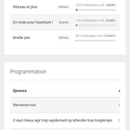
154 challengers ont réussi
4.03%
Réseau et plus
telnes
5
132 challengers ont réussi
3.46%
En route pour l'aventure !
ezano
4
36 challengers ont réussi
0.94%
Braille pas
telnes
8
Programmation
Épreuve
Auteur
Renverse-moi
s3th
Il vaut mieux agir trop rapidement qu'attendre trop longtemps.
Spl3en