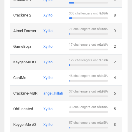
308 challengers ont réussi
8.05%
Crackme 2
Xylitol
8
71 challengers ont réussi
1.86%
Atmel Forever
Xylitol
9
17 challengers ont réussi
0.44%
GameBoyz
Xylitol
2
122 challengers ont réussi
3.19%
KeygenMe #1
Xylitol
2
46 challengers ont réussi
1.2%
CardMe
Xylitol
4
37 challengers ont réussi
0.97%
Crackme-MBR
angel_killah
5
33 challengers ont réussi
0.86%
Obfuscated
Xylitol
5
57 challengers ont réussi
1.49%
KeygenMe #2
Xylitol
3