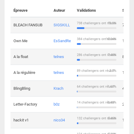
Épreuve
Auteur
Validations
Soluti
738 challengers ont réussi
19.3%
BLEACH FANSUB
SIGSKILL
7
384 challengers ont réussi
10.04%
Own Me
EsSandRe
13
286 challengers ont réussi
7.48%
A la float
telnes
8
89 challengers ont réussi
2.7%
A la régulière
telnes
10
64 challengers ont réussi
1.67%
BlingBling
Krach
4
14 challengers ont réussi
0.43%
Letter-Factory
b0z
2
132 challengers ont réussi
3.45%
hackit v1
nico34
12