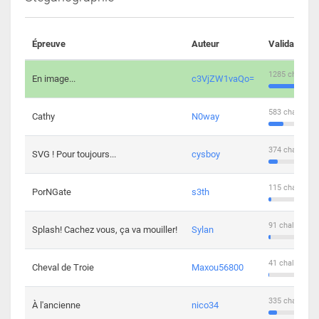
Épreuve
Auteur
Validations
1285 challeng
En image...
c3VjZW1vaQo=
583 challenge
Cathy
N0way
374 challenge
SVG ! Pour toujours...
cysboy
115 challenge
PorNGate
s3th
91 challengers
Splash! Cachez vous, ça va mouiller!
Sylan
41 challengers
Cheval de Troie
Maxou56800
335 challenge
À l'ancienne
nico34