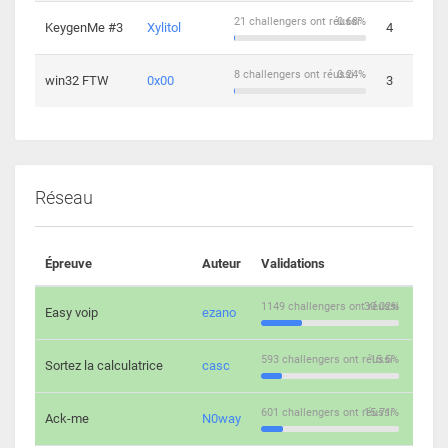
21 challengers ont réussi
0.68%
KeygenMe #3
Xylitol
4
8 challengers ont réussi
0.24%
win32 FTW
0x00
3
Réseau
Épreuve
Auteur
Validations
Solu
1149 challengers ont réussi
30.02%
Easy voip
ezano
10
593 challengers ont réussi
15.5%
Sortez la calculatrice
casc
14
601 challengers ont réussi
15.71%
Ack-me
N0way
5