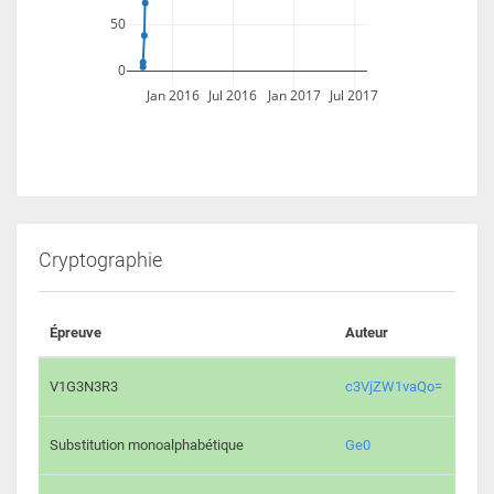
50
0
Jan 2016
Jul 2016
Jan 2017
Jul 2017
Cryptographie
Épreuve
Auteur
Vali
2195 
V1G3N3R3
c3VjZW1vaQo=
2042 
Substitution monoalphabétique
Ge0