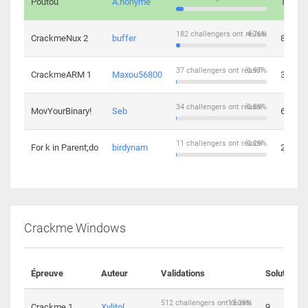
Poutou
A.nonyme
14
182 challengers ont réussi
4.76%
CrackmeNux 2
buffer
8
37 challengers ont réussi
0.97%
CrackmeARM 1
Maxou56800
3
34 challengers ont réussi
0.89%
MovYourBinary!
Seb
6
11 challengers ont réussi
0.29%
For k in Parent;do
birdynam
2
Crackme Windows
Épreuve
Auteur
Validations
Solutions
512 challengers ont réussi
13.39%
Crackme 1
Xylitol
9