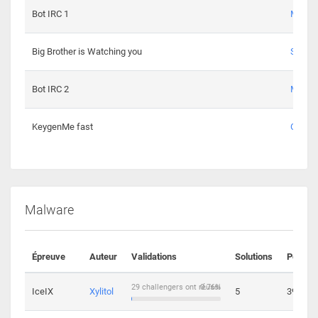
Bot IRC 1
Maxou
Big Brother is Watching you
Sopho
Bot IRC 2
Maxou
KeygenMe fast
Ge0
Malware
Épreuve
Auteur
Validations
Solutions
Points
29 challengers ont réussi
0.76%
IceIX
Xylitol
5
39