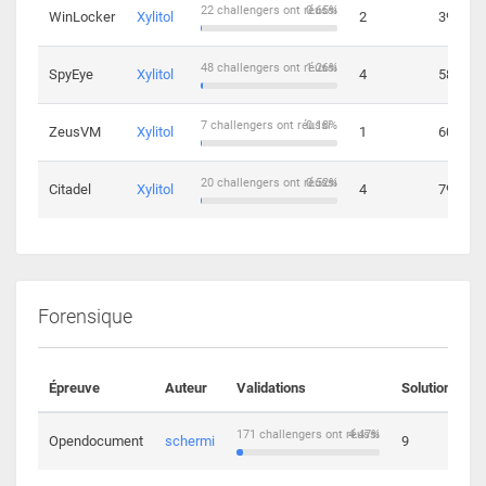
22 challengers ont réussi
0.65%
WinLocker
Xylitol
2
39
48 challengers ont réussi
1.26%
SpyEye
Xylitol
4
58
7 challengers ont réussi
0.18%
ZeusVM
Xylitol
1
60
20 challengers ont réussi
0.52%
Citadel
Xylitol
4
79
Forensique
Épreuve
Auteur
Validations
Solutions
171 challengers ont réussi
4.47%
Opendocument
schermi
9