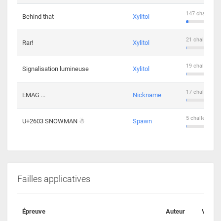
147 challenge
Behind that
Xylitol
21 challengers
Rar!
Xylitol
19 challengers
Signalisation lumineuse
Xylitol
17 challengers
EMAG ...
Nickname
5 challengers 
U+2603 SNOWMAN ☃
Spawn
Failles applicatives
Épreuve
Auteur
Valida