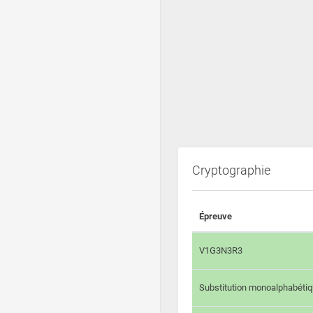
Cryptographie
Épreuve
V1G3N3R3
Substitution monoalphabéti