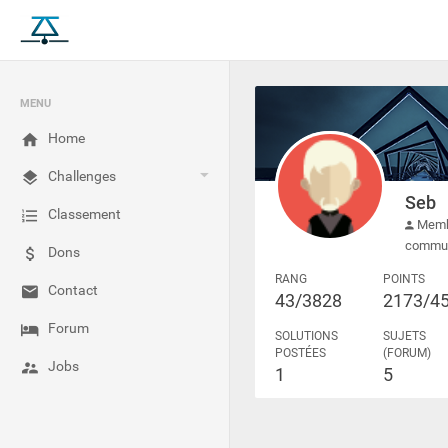
MENU
Home
Challenges
Seb
Classement
Membr
commu
Dons
RANG
POINTS
Contact
43/3828
2173/4
Forum
SOLUTIONS
SUJETS
POSTÉES
(FORUM)
Jobs
1
5