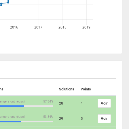
2016
2017
2018
2019
ons
Solutions
Points
engers ont réussi
57.34%
28
4
Voir
engers ont réussi
53.34%
29
5
Voir