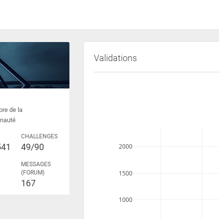
Validations
e de la
nauté
CHALLENGES
541
49/90
2000
MESSAGES
1500
(FORUM)
167
1000