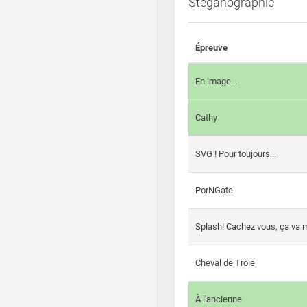
Steganographie
Épreuve
En image...
Cathy
SVG ! Pour toujours...
PorNGate
Splash! Cachez vous, ça va m
Cheval de Troie
À l'ancienne