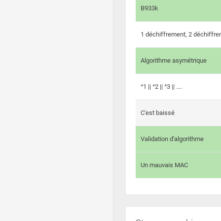
B933k
1 déchiffrement, 2 déchiffre
Algorithme asymétrique
^1 || ^2 || ^3 || ....
C'est baissé
Validation d'algorithme
Un mauvais MAC