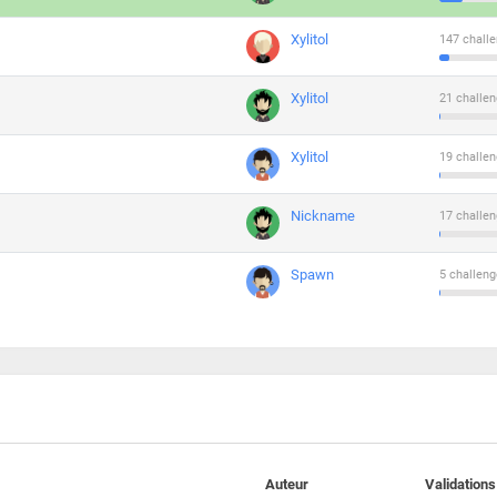
Xylitol
147 challe
Xylitol
21 challen
Xylitol
19 challen
Nickname
17 challen
Spawn
5 challeng
Auteur
Validations