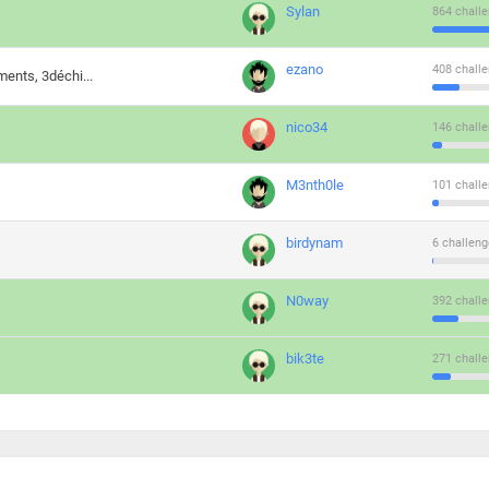
Sylan
864 challe
ezano
408 challe
ments, 3déchi...
nico34
146 challe
M3nth0le
101 challe
birdynam
6 challeng
N0way
392 challe
bik3te
271 challe