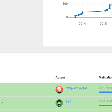
500
0
2014
2015
Auteur
Validati
c3VjZW1vaQo=
2195 chall
Ge0
2042 chall
que