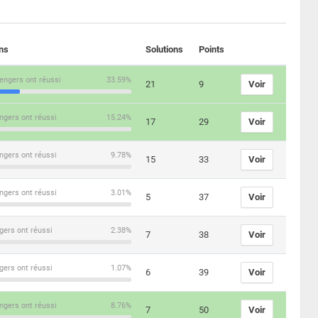
ons
Solutions
Points
engers ont réussi
33.59%
21
9
Voir
ngers ont réussi
15.24%
17
29
Voir
ngers ont réussi
9.78%
15
33
Voir
ngers ont réussi
3.01%
5
37
Voir
gers ont réussi
2.38%
7
38
Voir
gers ont réussi
1.07%
6
39
Voir
ngers ont réussi
8.76%
7
50
Voir