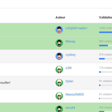
Auteur
Validati
c3VjZW1vaQo=
1285 chall
N0way
583 challe
cysboy
374 challe
s3th
115 challe
Sylan
91 challen
ouiller!
Maxou56800
41 challen
nico34
335 challe