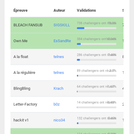
Épreuve
Auteur
Validations
Soluti
738 challengers ont réussi
19.3%
BLEACH FANSUB
SIGSKILL
7
384 challengers ont réussi
10.04%
Own Me
EsSandRe
13
286 challengers ont réussi
7.48%
A la float
telnes
8
89 challengers ont réussi
2.7%
A la régulière
telnes
10
64 challengers ont réussi
1.67%
BlingBling
Krach
4
14 challengers ont réussi
0.43%
Letter-Factory
b0z
2
132 challengers ont réussi
3.45%
hackit v1
nico34
12