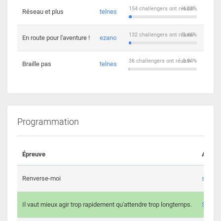
154 challengers ont réussi
4.03%
Réseau et plus
telnes
5
132 challengers ont réussi
3.46%
En route pour l'aventure !
ezano
4
36 challengers ont réussi
0.94%
Braille pas
telnes
8
Programmation
Épreuve
Auteur
Renverse-moi
s3th
Il vaut mieux agir trop rapidement qu'attendre trop longtemps.
Spl3en