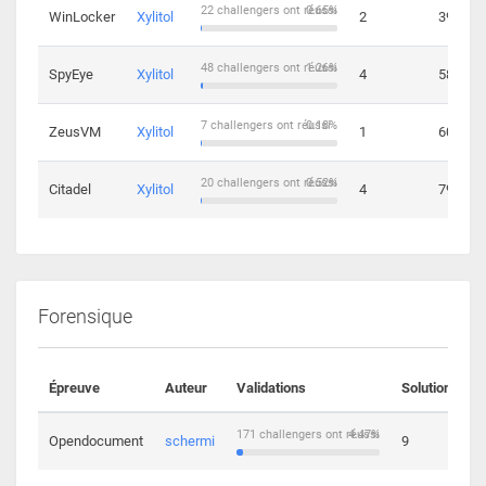
22 challengers ont réussi
0.65%
WinLocker
Xylitol
2
39
48 challengers ont réussi
1.26%
SpyEye
Xylitol
4
58
7 challengers ont réussi
0.18%
ZeusVM
Xylitol
1
60
20 challengers ont réussi
0.52%
Citadel
Xylitol
4
79
Forensique
Épreuve
Auteur
Validations
Solutions
171 challengers ont réussi
4.47%
Opendocument
schermi
9