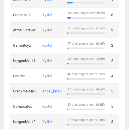
308 challengers ont réussi
8.05%
Crackme 2
Xylitol
8
71 challengers ont réussi
1.86%
Atmel Forever
Xylitol
9
17 challengers ont réussi
0.44%
GameBoyz
Xylitol
2
122 challengers ont réussi
3.19%
KeygenMe #1
Xylitol
2
46 challengers ont réussi
1.2%
CardMe
Xylitol
4
37 challengers ont réussi
0.97%
Crackme-MBR
angel_killah
5
33 challengers ont réussi
0.86%
Obfuscated
Xylitol
5
57 challengers ont réussi
1.49%
KeygenMe #2
Xylitol
3