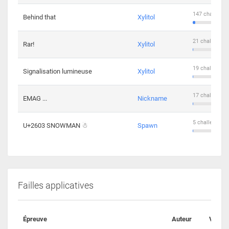
147 challenge
Behind that
Xylitol
21 challengers
Rar!
Xylitol
19 challengers
Signalisation lumineuse
Xylitol
17 challengers
EMAG ...
Nickname
5 challengers 
U+2603 SNOWMAN ☃
Spawn
Failles applicatives
Épreuve
Auteur
Valida