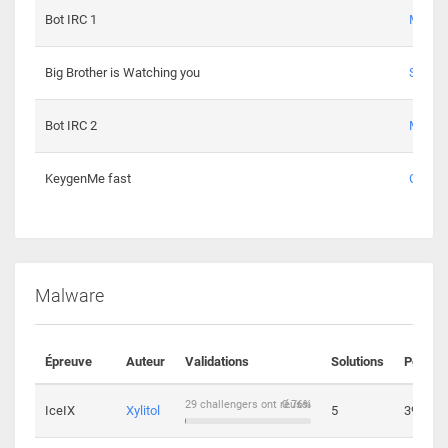
Bot IRC 1
Maxou
Big Brother is Watching you
Sopho
Bot IRC 2
Maxou
KeygenMe fast
Ge0
Malware
Épreuve
Auteur
Validations
Solutions
Points
29 challengers ont réussi
0.76%
IceIX
Xylitol
5
39