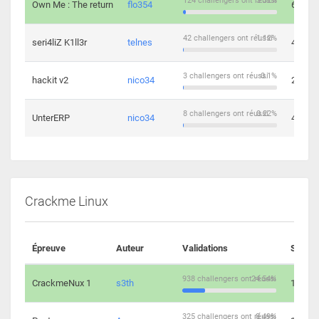
124 challengers ont réussi
3.32%
Own Me : The return
flo354
6
42 challengers ont réussi
1.12%
seri4liZ K1ll3r
telnes
4
3 challengers ont réussi
0.1%
hackit v2
nico34
2
8 challengers ont réussi
0.22%
UnterERP
nico34
4
Crackme Linux
Épreuve
Auteur
Validations
Soluti
938 challengers ont réussi
24.54%
CrackmeNux 1
s3th
14
325 challengers ont réussi
8.49%