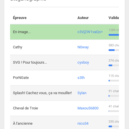
Épreuve
Auteur
Validations
1285 challeng
En image...
c3VjZW1vaQo=
583 challenge
Cathy
N0way
374 challenge
SVG ! Pour toujours...
cysboy
115 challenge
PorNGate
s3th
91 challengers
Splash! Cachez vous, ça va mouiller!
Sylan
41 challengers
Cheval de Troie
Maxou56800
335 challenge
À l'ancienne
nico34