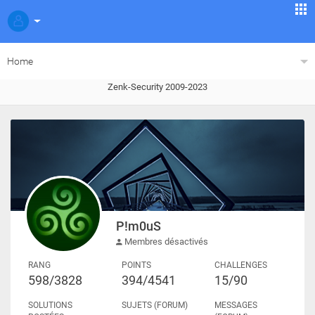
Home
Zenk-Security 2009-2023
P!m0uS
Membres désactivés
RANG
POINTS
CHALLENGES
598/3828
394/4541
15/90
SOLUTIONS
SUJETS (FORUM)
MESSAGES