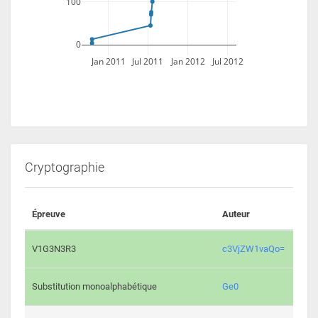
100
0
Jan 2011
Jul 2011
Jan 2012
Jul 2012
Cryptographie
Épreuve
Auteur
Vali
2195 
V1G3N3R3
c3VjZW1vaQo=
2042 
Substitution monoalphabétique
Ge0