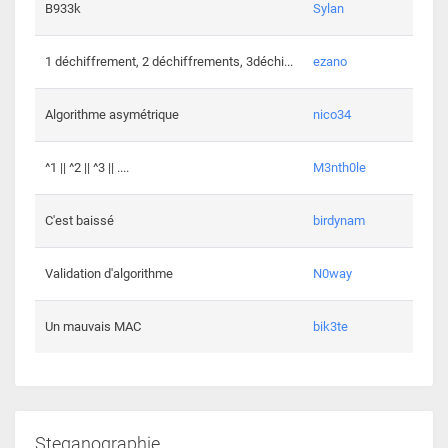
864 c
B933k
Sylan
408 c
1 déchiffrement, 2 déchiffrements, 3déchi...
ezano
146 c
Algorithme asymétrique
nico34
101 c
^1 || ^2 || ^3 || ....
M3nth0le
6 cha
C'est baissé
birdynam
392 c
Validation d'algorithme
N0way
271 c
Un mauvais MAC
bik3te
Steganographie