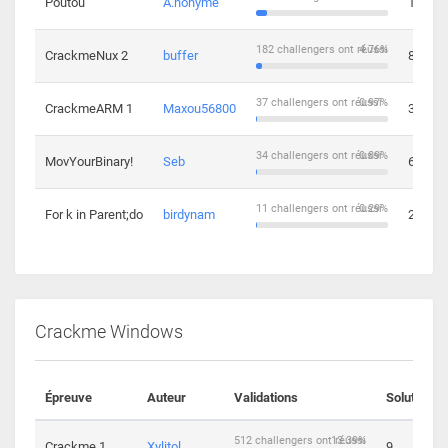
Poutou
A.nonyme
14
182 challengers ont réussi
4.76%
CrackmeNux 2
buffer
8
37 challengers ont réussi
0.97%
CrackmeARM 1
Maxou56800
3
34 challengers ont réussi
0.89%
MovYourBinary!
Seb
6
11 challengers ont réussi
0.29%
For k in Parent;do
birdynam
2
Crackme Windows
Épreuve
Auteur
Validations
Solutions
512 challengers ont réussi
13.39%
Crackme 1
Xylitol
9