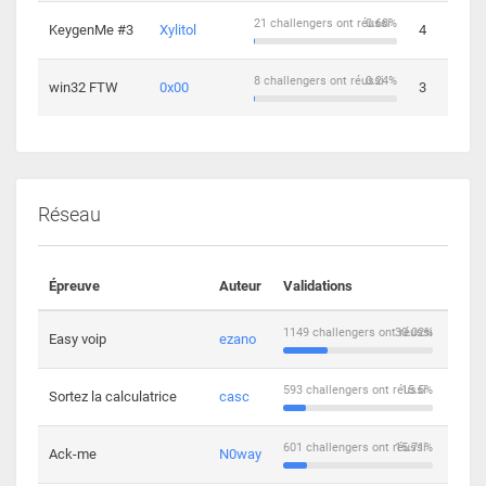
21 challengers ont réussi
0.68%
KeygenMe #3
Xylitol
4
8 challengers ont réussi
0.24%
win32 FTW
0x00
3
Réseau
Épreuve
Auteur
Validations
Solu
1149 challengers ont réussi
30.02%
Easy voip
ezano
10
593 challengers ont réussi
15.5%
Sortez la calculatrice
casc
14
601 challengers ont réussi
15.71%
Ack-me
N0way
5