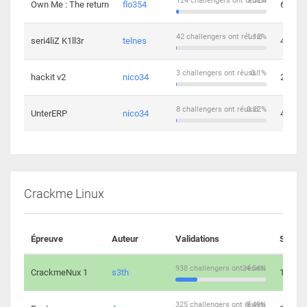
124 challengers ont réussi
3.32%
Own Me : The return
flo354
6
42 challengers ont réussi
1.12%
seri4liZ K1ll3r
telnes
4
3 challengers ont réussi
0.1%
hackit v2
nico34
2
8 challengers ont réussi
0.22%
UnterERP
nico34
4
Crackme Linux
Épreuve
Auteur
Validations
Soluti
938 challengers ont réussi
24.54%
CrackmeNux 1
s3th
14
325 challengers ont réussi
8.49%