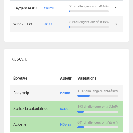
21 challengers ont réussi
0.68%
KeygenMe #3
Xylitol
4
8 challengers ont réussi
0.24%
win32 FTW
0x00
3
Réseau
Épreuve
Auteur
Validations
Solu
1149 challengers ont réussi
30.02%
Easy voip
ezano
10
593 challengers ont réussi
15.5%
Sortez la calculatrice
casc
14
601 challengers ont réussi
15.71%
Ack-me
N0way
5