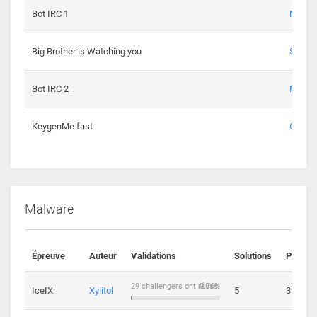
Bot IRC 1
Maxou
Big Brother is Watching you
Sopho
Bot IRC 2
Maxou
KeygenMe fast
Ge0
Malware
Épreuve
Auteur
Validations
Solutions
Points
29 challengers ont réussi
0.76%
IceIX
Xylitol
5
39