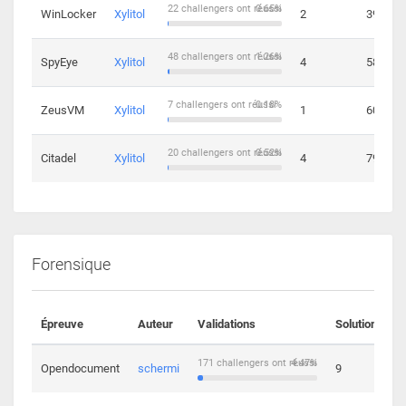
22 challengers ont réussi
0.65%
WinLocker
Xylitol
2
39
48 challengers ont réussi
1.26%
SpyEye
Xylitol
4
58
7 challengers ont réussi
0.18%
ZeusVM
Xylitol
1
60
20 challengers ont réussi
0.52%
Citadel
Xylitol
4
79
Forensique
Épreuve
Auteur
Validations
Solutions
171 challengers ont réussi
4.47%
Opendocument
schermi
9