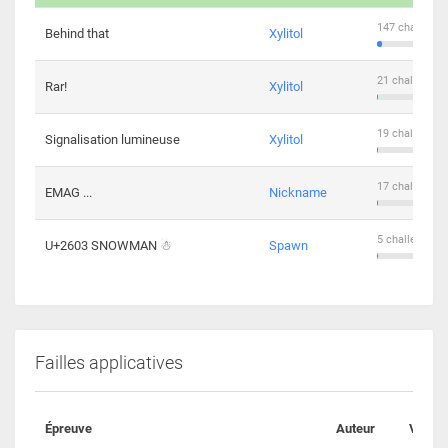
147 challenge
Behind that
Xylitol
21 challengers
Rar!
Xylitol
19 challengers
Signalisation lumineuse
Xylitol
17 challengers
EMAG ...
Nickname
5 challengers 
U+2603 SNOWMAN ☃
Spawn
Failles applicatives
Épreuve
Auteur
Valida