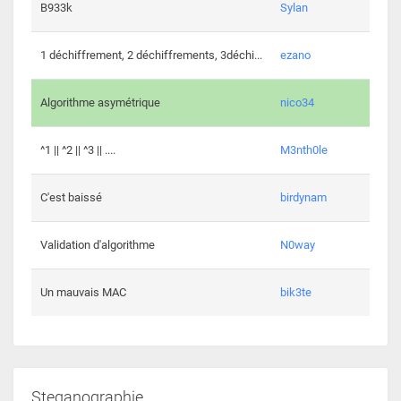
864 c
B933k
Sylan
408 c
1 déchiffrement, 2 déchiffrements, 3déchi...
ezano
146 c
Algorithme asymétrique
nico34
101 c
^1 || ^2 || ^3 || ....
M3nth0le
6 cha
C'est baissé
birdynam
392 c
Validation d'algorithme
N0way
271 c
Un mauvais MAC
bik3te
Steganographie