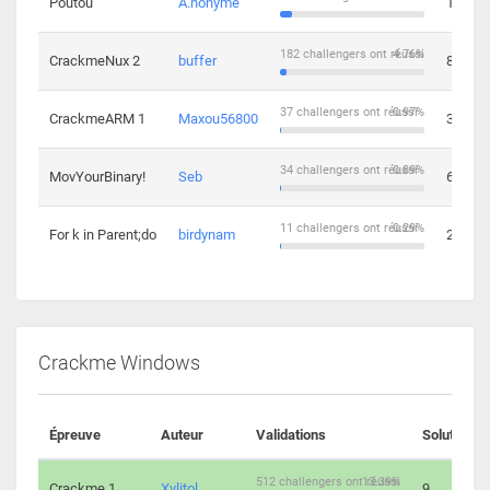
Poutou
A.nonyme
14
182 challengers ont réussi
4.76%
CrackmeNux 2
buffer
8
37 challengers ont réussi
0.97%
CrackmeARM 1
Maxou56800
3
34 challengers ont réussi
0.89%
MovYourBinary!
Seb
6
11 challengers ont réussi
0.29%
For k in Parent;do
birdynam
2
Crackme Windows
Épreuve
Auteur
Validations
Solutions
512 challengers ont réussi
13.39%
Crackme 1
Xylitol
9