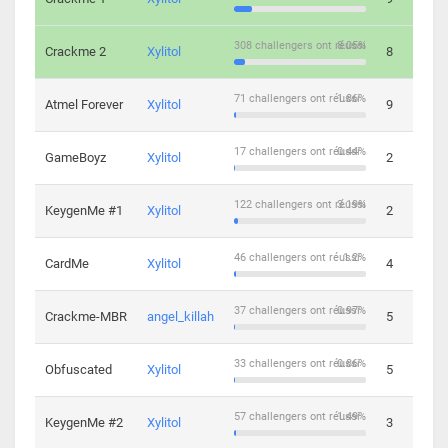
308 challengers ont réussi
8.05%
Crackme 2
Xylitol
8
71 challengers ont réussi
1.86%
Atmel Forever
Xylitol
9
17 challengers ont réussi
0.44%
GameBoyz
Xylitol
2
122 challengers ont réussi
3.19%
KeygenMe #1
Xylitol
2
46 challengers ont réussi
1.2%
CardMe
Xylitol
4
37 challengers ont réussi
0.97%
Crackme-MBR
angel_killah
5
33 challengers ont réussi
0.86%
Obfuscated
Xylitol
5
57 challengers ont réussi
1.49%
KeygenMe #2
Xylitol
3