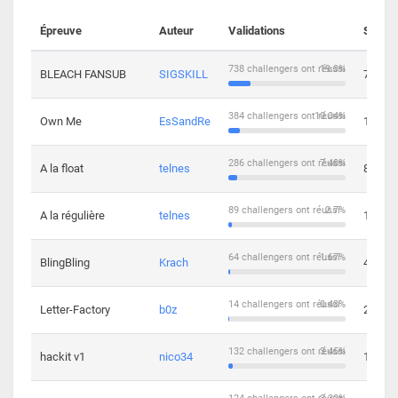
Épreuve
Auteur
Validations
Soluti
738 challengers ont réussi
19.3%
BLEACH FANSUB
SIGSKILL
7
384 challengers ont réussi
10.04%
Own Me
EsSandRe
13
286 challengers ont réussi
7.48%
A la float
telnes
8
89 challengers ont réussi
2.7%
A la régulière
telnes
10
64 challengers ont réussi
1.67%
BlingBling
Krach
4
14 challengers ont réussi
0.43%
Letter-Factory
b0z
2
132 challengers ont réussi
3.45%
hackit v1
nico34
12