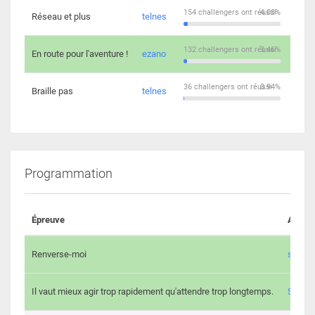
154 challengers ont réussi
4.03%
Réseau et plus
telnes
5
132 challengers ont réussi
3.46%
En route pour l'aventure !
ezano
4
36 challengers ont réussi
0.94%
Braille pas
telnes
8
Programmation
Épreuve
Auteur
Renverse-moi
s3th
Il vaut mieux agir trop rapidement qu'attendre trop longtemps.
Spl3en