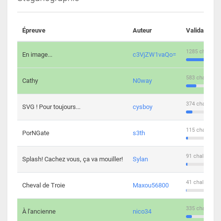
Épreuve
Auteur
Validations
1285 challeng
En image...
c3VjZW1vaQo=
583 challenge
Cathy
N0way
374 challenge
SVG ! Pour toujours...
cysboy
115 challenge
PorNGate
s3th
91 challengers
Splash! Cachez vous, ça va mouiller!
Sylan
41 challengers
Cheval de Troie
Maxou56800
335 challenge
À l'ancienne
nico34