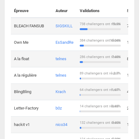
Épreuve
Auteur
Validations
Soluti
738 challengers ont réussi
19.3%
BLEACH FANSUB
SIGSKILL
7
384 challengers ont réussi
10.04%
Own Me
EsSandRe
13
286 challengers ont réussi
7.48%
A la float
telnes
8
89 challengers ont réussi
2.7%
A la régulière
telnes
10
64 challengers ont réussi
1.67%
BlingBling
Krach
4
14 challengers ont réussi
0.43%
Letter-Factory
b0z
2
132 challengers ont réussi
3.45%
hackit v1
nico34
12