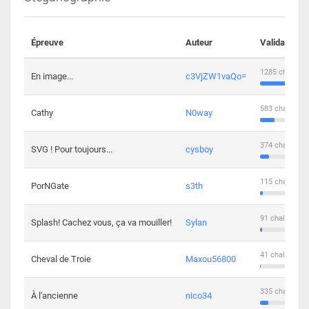
Épreuve
Auteur
Validations
1285 challeng
En image...
c3VjZW1vaQo=
583 challenge
Cathy
N0way
374 challenge
SVG ! Pour toujours...
cysboy
115 challenge
PorNGate
s3th
91 challengers
Splash! Cachez vous, ça va mouiller!
Sylan
41 challengers
Cheval de Troie
Maxou56800
335 challenge
À l'ancienne
nico34