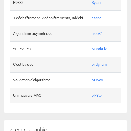
864 c
B933k
Sylan
408 c
1 déchiffrement, 2 déchiffrements, 3déchi...
ezano
146 c
Algorithme asymétrique
nico34
101 c
^1 || ^2 || ^3 || ....
M3nth0le
6 cha
C'est baissé
birdynam
392 c
Validation d'algorithme
N0way
271 c
Un mauvais MAC
bik3te
Steganographie