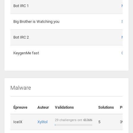
Bot IRC 1
Maxou
Big Brother is Watching you
Sopho
Bot IRC 2
Maxou
KeygenMe fast
Ge0
Malware
Épreuve
Auteur
Validations
Solutions
Points
29 challengers ont réussi
0.76%
IceIX
Xylitol
5
39