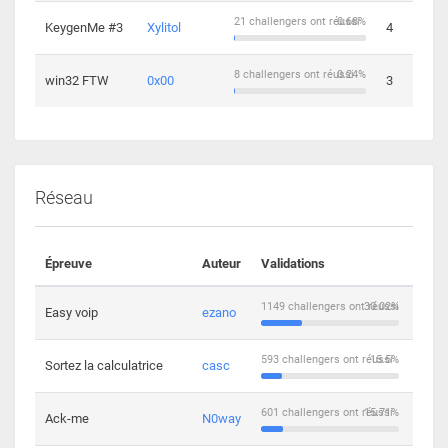
21 challengers ont réussi
0.68%
KeygenMe #3
Xylitol
4
8 challengers ont réussi
0.24%
win32 FTW
0x00
3
Réseau
Épreuve
Auteur
Validations
Solu
1149 challengers ont réussi
30.02%
Easy voip
ezano
10
593 challengers ont réussi
15.5%
Sortez la calculatrice
casc
14
601 challengers ont réussi
15.71%
Ack-me
N0way
5