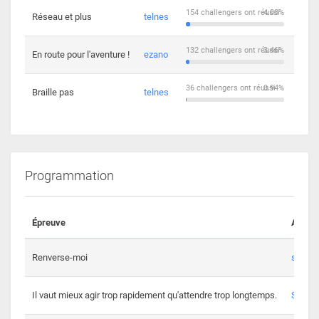
154 challengers ont réussi
4.03%
Réseau et plus
telnes
5
132 challengers ont réussi
3.46%
En route pour l'aventure !
ezano
4
36 challengers ont réussi
0.94%
Braille pas
telnes
8
Programmation
Épreuve
Auteur
Renverse-moi
s3th
Il vaut mieux agir trop rapidement qu'attendre trop longtemps.
Spl3en