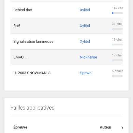
147 challenge
Behind that
Xylitol
21 challengers
Rar!
Xylitol
19 challengers
Signalisation lumineuse
Xylitol
17 challengers
EMAG ...
Nickname
5 challengers 
U+2603 SNOWMAN ☃
Spawn
Failles applicatives
Épreuve
Auteur
Valida