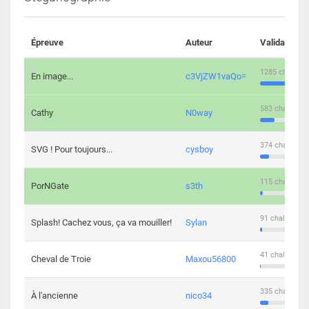
Épreuve
Auteur
Validations
1285 challeng
En image...
c3VjZW1vaQo=
583 challenge
Cathy
N0way
374 challenge
SVG ! Pour toujours...
cysboy
115 challenge
PorNGate
s3th
91 challengers
Splash! Cachez vous, ça va mouiller!
Sylan
41 challengers
Cheval de Troie
Maxou56800
335 challenge
À l'ancienne
nico34