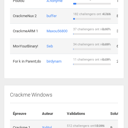
Poutou
A.nonyme
14
182 challengers ont réussi
4.76%
CrackmeNux 2
buffer
8
37 challengers ont réussi
0.97%
CrackmeARM 1
Maxou56800
3
34 challengers ont réussi
0.89%
MovYourBinary!
Seb
6
11 challengers ont réussi
0.29%
For k in Parent;do
birdynam
2
Crackme Windows
Épreuve
Auteur
Validations
Solutions
512 challengers ont réussi
13.39%
Crackme 1
Xylitol
9