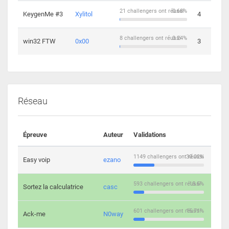
21 challengers ont réussi
0.68%
KeygenMe #3
Xylitol
4
8 challengers ont réussi
0.24%
win32 FTW
0x00
3
Réseau
Épreuve
Auteur
Validations
Solu
1149 challengers ont réussi
30.02%
Easy voip
ezano
10
593 challengers ont réussi
15.5%
Sortez la calculatrice
casc
14
601 challengers ont réussi
15.71%
Ack-me
N0way
5