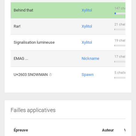
147 challenge
Behind that
Xylitol
21 challengers
Rar!
Xylitol
19 challengers
Signalisation lumineuse
Xylitol
17 challengers
EMAG ...
Nickname
5 challengers 
U+2603 SNOWMAN ☃
Spawn
Failles applicatives
Épreuve
Auteur
Valida