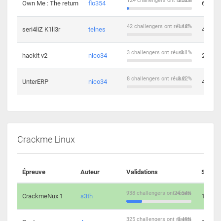
124 challengers ont réussi
3.32%
Own Me : The return
flo354
6
42 challengers ont réussi
1.12%
seri4liZ K1ll3r
telnes
4
3 challengers ont réussi
0.1%
hackit v2
nico34
2
8 challengers ont réussi
0.22%
UnterERP
nico34
4
Crackme Linux
Épreuve
Auteur
Validations
Soluti
938 challengers ont réussi
24.54%
CrackmeNux 1
s3th
14
325 challengers ont réussi
8.49%