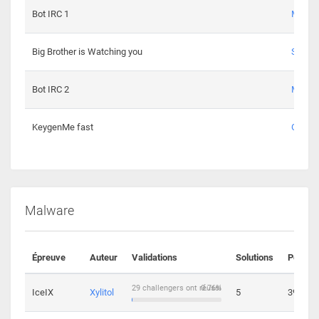
Bot IRC 1
Maxou
Big Brother is Watching you
Sopho
Bot IRC 2
Maxou
KeygenMe fast
Ge0
Malware
Épreuve
Auteur
Validations
Solutions
Points
29 challengers ont réussi
0.76%
IceIX
Xylitol
5
39