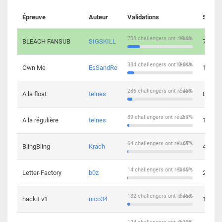
Épreuve
Auteur
Validations
Soluti
738 challengers ont réussi
19.3%
BLEACH FANSUB
SIGSKILL
7
384 challengers ont réussi
10.04%
Own Me
EsSandRe
13
286 challengers ont réussi
7.48%
A la float
telnes
8
89 challengers ont réussi
2.7%
A la régulière
telnes
10
64 challengers ont réussi
1.67%
BlingBling
Krach
4
14 challengers ont réussi
0.43%
Letter-Factory
b0z
2
132 challengers ont réussi
3.45%
hackit v1
nico34
12