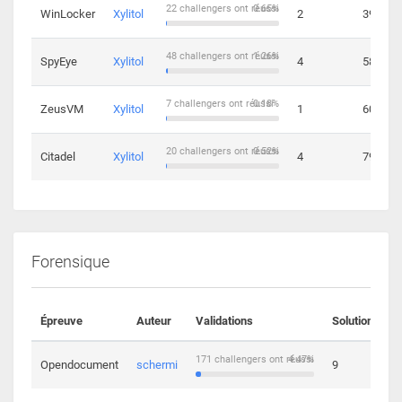
22 challengers ont réussi
0.65%
WinLocker
Xylitol
2
39
48 challengers ont réussi
1.26%
SpyEye
Xylitol
4
58
7 challengers ont réussi
0.18%
ZeusVM
Xylitol
1
60
20 challengers ont réussi
0.52%
Citadel
Xylitol
4
79
Forensique
Épreuve
Auteur
Validations
Solutions
171 challengers ont réussi
4.47%
Opendocument
schermi
9