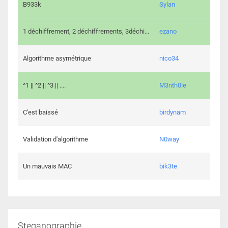
864 c
B933k
Sylan
408 c
1 déchiffrement, 2 déchiffrements, 3déchi...
ezano
146 c
Algorithme asymétrique
nico34
101 c
^1 || ^2 || ^3 || ....
M3nth0le
6 cha
C'est baissé
birdynam
392 c
Validation d'algorithme
N0way
271 c
Un mauvais MAC
bik3te
Steganographie