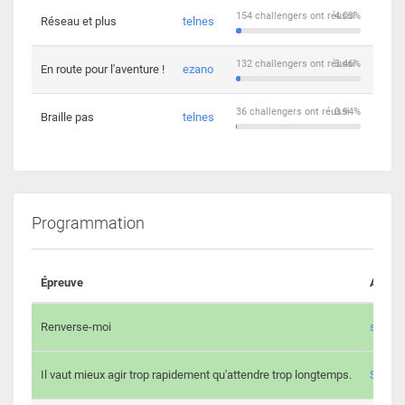
154 challengers ont réussi
4.03%
Réseau et plus
telnes
5
132 challengers ont réussi
3.46%
En route pour l'aventure !
ezano
4
36 challengers ont réussi
0.94%
Braille pas
telnes
8
Programmation
Épreuve
Auteur
Renverse-moi
s3th
Il vaut mieux agir trop rapidement qu'attendre trop longtemps.
Spl3en