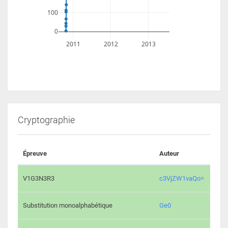
100
0
2011
2012
2013
Cryptographie
Épreuve
Auteur
Vali
2195 
V1G3N3R3
c3VjZW1vaQo=
2042 
Substitution monoalphabétique
Ge0