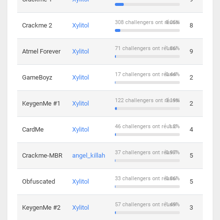
308 challengers ont réussi
8.05%
Crackme 2
Xylitol
8
71 challengers ont réussi
1.86%
Atmel Forever
Xylitol
9
17 challengers ont réussi
0.44%
GameBoyz
Xylitol
2
122 challengers ont réussi
3.19%
KeygenMe #1
Xylitol
2
46 challengers ont réussi
1.2%
CardMe
Xylitol
4
37 challengers ont réussi
0.97%
Crackme-MBR
angel_killah
5
33 challengers ont réussi
0.86%
Obfuscated
Xylitol
5
57 challengers ont réussi
1.49%
KeygenMe #2
Xylitol
3