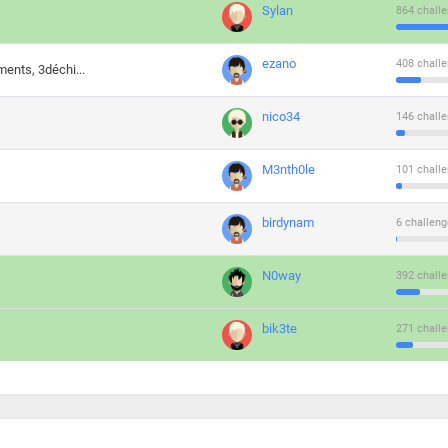
Sylan
864 challe
ezano
408 challe
ments, 3déchi...
nico34
146 challe
M3nth0le
101 challe
birdynam
6 challeng
N0way
392 challe
bik3te
271 challe