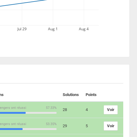
Jul 29
Aug 1
Aug 4
ons
Solutions
Points
engers ont réussi
57.33%
28
4
Voir
engers ont réussi
53.35%
29
5
Voir