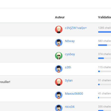
Auteur
Validati
c3VjZW1vaQo=
1285 chall
N0way
583 challe
cysboy
374 challe
s3th
115 challe
Sylan
91 challen
ouiller!
Maxou56800
41 challen
nico34
335 challe