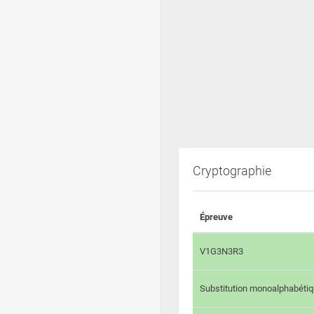
Cryptographie
Épreuve
V1G3N3R3
Substitution monoalphabéti