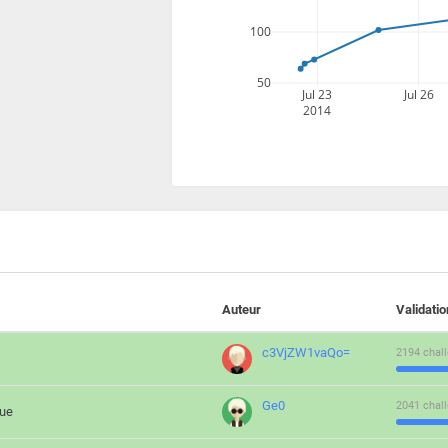
100
50
Jul 23
Jul 26
2014
Auteur
Validati
c3VjZW1vaQo=
2194 chall
Ge0
2041 chall
que