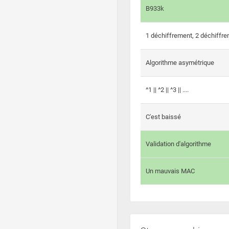
B933k
1 déchiffrement, 2 déchiffre
Algorithme asymétrique
^1 || ^2 || ^3 || ....
C'est baissé
Validation d'algorithme
Un mauvais MAC