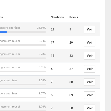
ons
Solutions
Points
engers ont réussi
33.59%
21
9
Voir
ngers ont réussi
15.24%
17
29
Voir
ngers ont réussi
9.78%
15
33
Voir
ngers ont réussi
3.01%
5
37
Voir
gers ont réussi
2.38%
7
38
Voir
gers ont réussi
1.07%
6
39
Voir
ngers ont réussi
8.76%
7
50
Voir