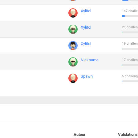
Xylitol
147 challe
Xylitol
21 challen
Xylitol
19 challen
Nickname
17 challen
Spawn
5 challeng
Auteur
Validations