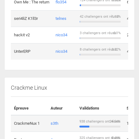
124 challengers ont réussi
3.32%
Own Me : The return
flo354
6
42 challengers ont réussi
1.12%
seri4liZ K1ll3r
telnes
4
3 challengers ont réussi
0.1%
hackit v2
nico34
2
8 challengers ont réussi
0.22%
UnterERP
nico34
4
Crackme Linux
Épreuve
Auteur
Validations
Soluti
938 challengers ont réussi
24.54%
CrackmeNux 1
s3th
14
325 challengers ont réussi
8.49%