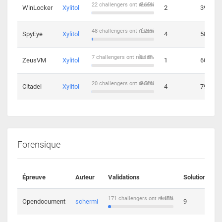
22 challengers ont réussi
0.65%
WinLocker
Xylitol
2
39
48 challengers ont réussi
1.26%
SpyEye
Xylitol
4
58
7 challengers ont réussi
0.18%
ZeusVM
Xylitol
1
60
20 challengers ont réussi
0.52%
Citadel
Xylitol
4
79
Forensique
Épreuve
Auteur
Validations
Solutions
171 challengers ont réussi
4.47%
Opendocument
schermi
9