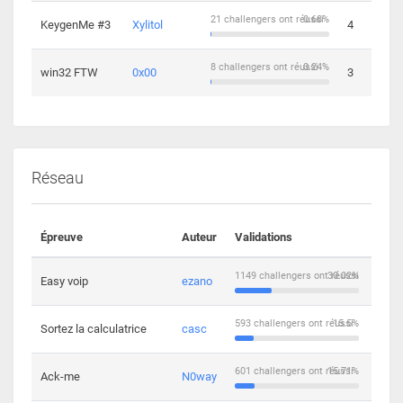
21 challengers ont réussi
0.68%
KeygenMe #3
Xylitol
4
8 challengers ont réussi
0.24%
win32 FTW
0x00
3
Réseau
Épreuve
Auteur
Validations
Solu
1149 challengers ont réussi
30.02%
Easy voip
ezano
10
593 challengers ont réussi
15.5%
Sortez la calculatrice
casc
14
601 challengers ont réussi
15.71%
Ack-me
N0way
5