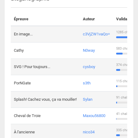
Épreuve
Auteur
Validations
1285 challeng
En image...
c3VjZW1vaQo=
583 challenge
Cathy
N0way
374 challenge
SVG ! Pour toujours...
cysboy
115 challenge
PorNGate
s3th
91 challengers
Splash! Cachez vous, ça va mouiller!
Sylan
41 challengers
Cheval de Troie
Maxou56800
335 challenge
À l'ancienne
nico34