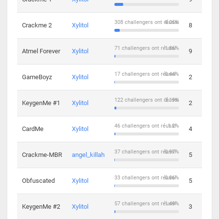
308 challengers ont réussi
8.05%
Crackme 2
Xylitol
8
71 challengers ont réussi
1.86%
Atmel Forever
Xylitol
9
17 challengers ont réussi
0.44%
GameBoyz
Xylitol
2
122 challengers ont réussi
3.19%
KeygenMe #1
Xylitol
2
46 challengers ont réussi
1.2%
CardMe
Xylitol
4
37 challengers ont réussi
0.97%
Crackme-MBR
angel_killah
5
33 challengers ont réussi
0.86%
Obfuscated
Xylitol
5
57 challengers ont réussi
1.49%
KeygenMe #2
Xylitol
3