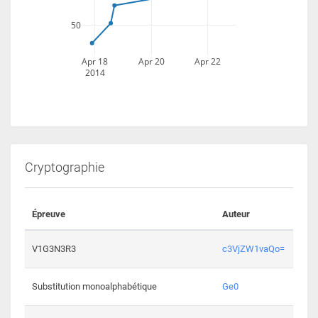
50
Apr 18
Apr 20
Apr 22
2014
Cryptographie
Épreuve
Auteur
Vali
2194 
V1G3N3R3
c3VjZW1vaQo=
2041 
Substitution monoalphabétique
Ge0