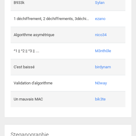
864 c
B933k
Sylan
408 c
1 déchiffrement, 2 déchiffrements, 3déchi...
ezano
146 c
Algorithme asymétrique
nico34
101 c
^1 || ^2 || ^3 || ....
M3nth0le
6 cha
C'est baissé
birdynam
392 c
Validation d'algorithme
N0way
271 c
Un mauvais MAC
bik3te
Steganographie