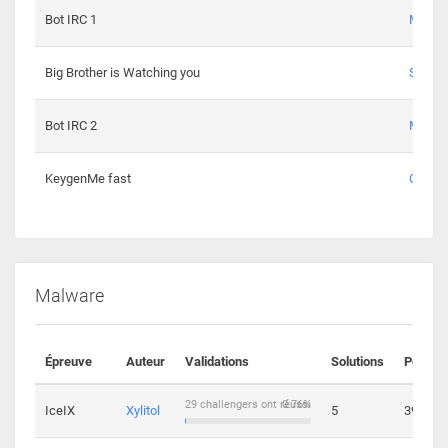
Bot IRC 1
Maxou
Big Brother is Watching you
Sopho
Bot IRC 2
Maxou
KeygenMe fast
Ge0
Malware
Épreuve
Auteur
Validations
Solutions
Points
29 challengers ont réussi
0.76%
IceIX
Xylitol
5
39