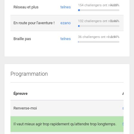
154 challengers ont réussi
4.03%
Réseau et plus
telnes
5
132 challengers ont réussi
3.46%
En route pour l'aventure !
ezano
4
36 challengers ont réussi
0.94%
Braille pas
telnes
8
Programmation
Épreuve
Auteur
Renverse-moi
s3th
Il vaut mieux agir trop rapidement qu'attendre trop longtemps.
Spl3en