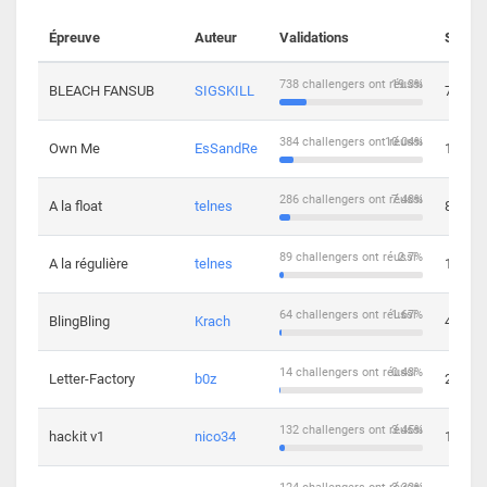
Épreuve
Auteur
Validations
Soluti
738 challengers ont réussi
19.3%
BLEACH FANSUB
SIGSKILL
7
384 challengers ont réussi
10.04%
Own Me
EsSandRe
13
286 challengers ont réussi
7.48%
A la float
telnes
8
89 challengers ont réussi
2.7%
A la régulière
telnes
10
64 challengers ont réussi
1.67%
BlingBling
Krach
4
14 challengers ont réussi
0.43%
Letter-Factory
b0z
2
132 challengers ont réussi
3.45%
hackit v1
nico34
12