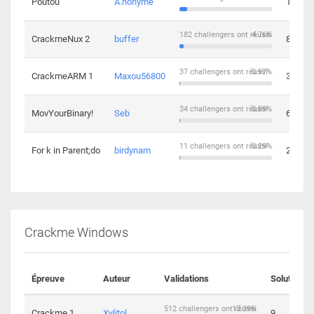
Poutou
A.nonyme
14
182 challengers ont réussi
4.76%
CrackmeNux 2
buffer
8
37 challengers ont réussi
0.97%
CrackmeARM 1
Maxou56800
3
34 challengers ont réussi
0.89%
MovYourBinary!
Seb
6
11 challengers ont réussi
0.29%
For k in Parent;do
birdynam
2
Crackme Windows
Épreuve
Auteur
Validations
Solutions
512 challengers ont réussi
13.39%
Crackme 1
Xylitol
9