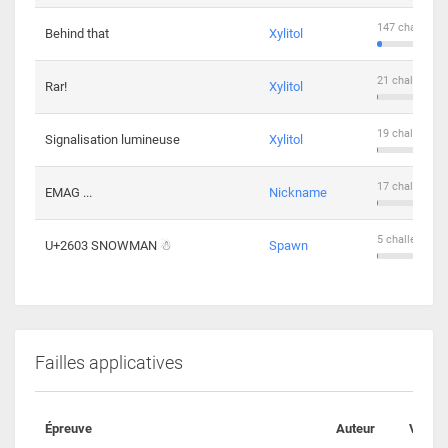
147 challenge
Behind that
Xylitol
21 challengers
Rar!
Xylitol
19 challengers
Signalisation lumineuse
Xylitol
17 challengers
EMAG ...
Nickname
5 challengers 
U+2603 SNOWMAN ☃
Spawn
Failles applicatives
Épreuve
Auteur
Valida