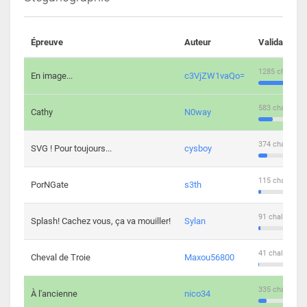
Épreuve
Auteur
Validations
1285 challeng
En image...
c3VjZW1vaQo=
583 challenge
Cathy
N0way
374 challenge
SVG ! Pour toujours...
cysboy
115 challenge
PorNGate
s3th
91 challengers
Splash! Cachez vous, ça va mouiller!
Sylan
41 challengers
Cheval de Troie
Maxou56800
335 challenge
À l'ancienne
nico34