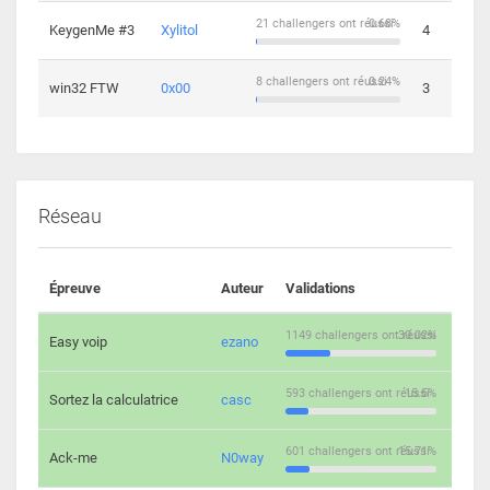
21 challengers ont réussi
0.68%
KeygenMe #3
Xylitol
4
8 challengers ont réussi
0.24%
win32 FTW
0x00
3
Réseau
Épreuve
Auteur
Validations
Solu
1149 challengers ont réussi
30.02%
Easy voip
ezano
10
593 challengers ont réussi
15.5%
Sortez la calculatrice
casc
14
601 challengers ont réussi
15.71%
Ack-me
N0way
5