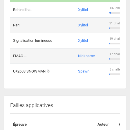
147 challenge
Behind that
Xylitol
21 challengers
Rar!
Xylitol
19 challengers
Signalisation lumineuse
Xylitol
17 challengers
EMAG ...
Nickname
5 challengers 
U+2603 SNOWMAN ☃
Spawn
Failles applicatives
Épreuve
Auteur
Valida