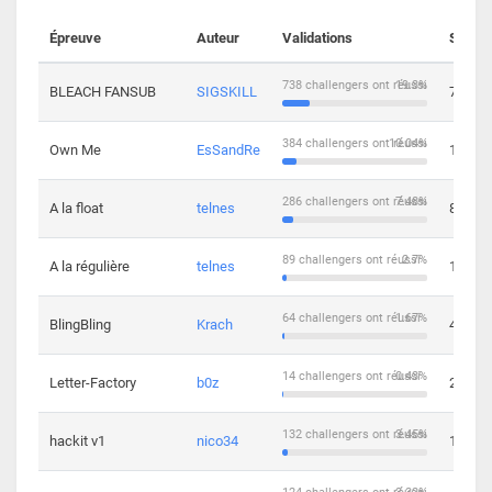
Épreuve
Auteur
Validations
Soluti
738 challengers ont réussi
19.3%
BLEACH FANSUB
SIGSKILL
7
384 challengers ont réussi
10.04%
Own Me
EsSandRe
13
286 challengers ont réussi
7.48%
A la float
telnes
8
89 challengers ont réussi
2.7%
A la régulière
telnes
10
64 challengers ont réussi
1.67%
BlingBling
Krach
4
14 challengers ont réussi
0.43%
Letter-Factory
b0z
2
132 challengers ont réussi
3.45%
hackit v1
nico34
12