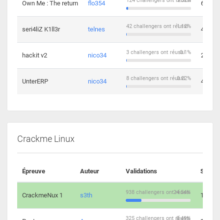
124 challengers ont réussi
3.32%
Own Me : The return
flo354
6
42 challengers ont réussi
1.12%
seri4liZ K1ll3r
telnes
4
3 challengers ont réussi
0.1%
hackit v2
nico34
2
8 challengers ont réussi
0.22%
UnterERP
nico34
4
Crackme Linux
Épreuve
Auteur
Validations
Soluti
938 challengers ont réussi
24.54%
CrackmeNux 1
s3th
14
325 challengers ont réussi
8.49%