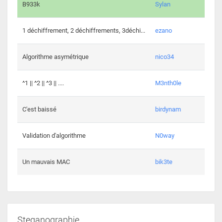
864 c
B933k
Sylan
408 c
1 déchiffrement, 2 déchiffrements, 3déchi...
ezano
146 c
Algorithme asymétrique
nico34
101 c
^1 || ^2 || ^3 || ....
M3nth0le
6 cha
C'est baissé
birdynam
392 c
Validation d'algorithme
N0way
271 c
Un mauvais MAC
bik3te
Steganographie