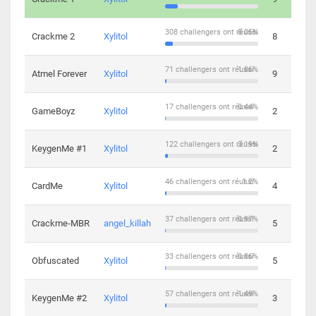
308 challengers ont réussi
8.05%
Crackme 2
Xylitol
8
71 challengers ont réussi
1.86%
Atmel Forever
Xylitol
9
17 challengers ont réussi
0.44%
GameBoyz
Xylitol
2
122 challengers ont réussi
3.19%
KeygenMe #1
Xylitol
2
46 challengers ont réussi
1.2%
CardMe
Xylitol
4
37 challengers ont réussi
0.97%
Crackme-MBR
angel_killah
5
33 challengers ont réussi
0.86%
Obfuscated
Xylitol
5
57 challengers ont réussi
1.49%
KeygenMe #2
Xylitol
3