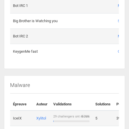
Bot IRC 1
Maxou
Big Brother is Watching you
Sopho
Bot IRC 2
Maxou
KeygenMe fast
Ge0
Malware
Épreuve
Auteur
Validations
Solutions
Points
29 challengers ont réussi
0.76%
IceIX
Xylitol
5
39