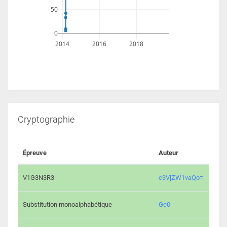
50
0
2014
2016
2018
Cryptographie
Épreuve
Auteur
Vali
2195 
V1G3N3R3
c3VjZW1vaQo=
2042 
Substitution monoalphabétique
Ge0