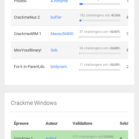
Poutou
A.nonyme
14
182 challengers ont réussi
4.76%
CrackmeNux 2
buffer
8
37 challengers ont réussi
0.97%
CrackmeARM 1
Maxou56800
3
34 challengers ont réussi
0.89%
MovYourBinary!
Seb
6
11 challengers ont réussi
0.29%
For k in Parent;do
birdynam
2
Crackme Windows
Épreuve
Auteur
Validations
Solutions
512 challengers ont réussi
13.39%
Crackme 1
Xylitol
9