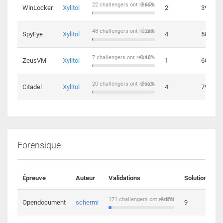
22 challengers ont réussi
0.65%
WinLocker
Xylitol
2
39
48 challengers ont réussi
1.26%
SpyEye
Xylitol
4
58
7 challengers ont réussi
0.18%
ZeusVM
Xylitol
1
60
20 challengers ont réussi
0.52%
Citadel
Xylitol
4
79
Forensique
Épreuve
Auteur
Validations
Solutions
171 challengers ont réussi
4.47%
Opendocument
schermi
9