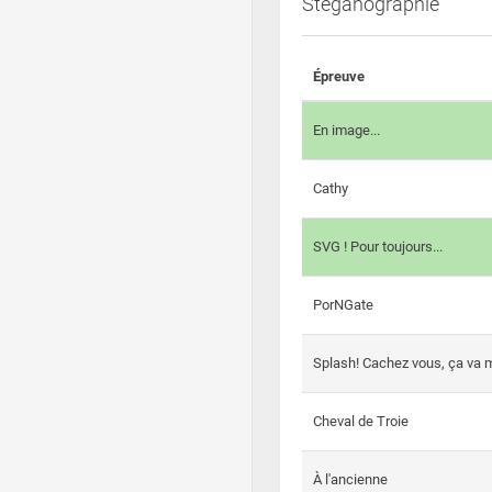
Steganographie
Épreuve
En image...
Cathy
SVG ! Pour toujours...
PorNGate
Splash! Cachez vous, ça va m
Cheval de Troie
À l'ancienne