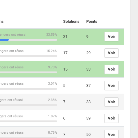
ons
Solutions
Points
engers ont réussi
33.59%
21
9
Voir
ngers ont réussi
15.24%
17
29
Voir
ngers ont réussi
9.78%
15
33
Voir
ngers ont réussi
3.01%
5
37
Voir
gers ont réussi
2.38%
7
38
Voir
gers ont réussi
1.07%
6
39
Voir
ngers ont réussi
8.76%
7
50
Voir