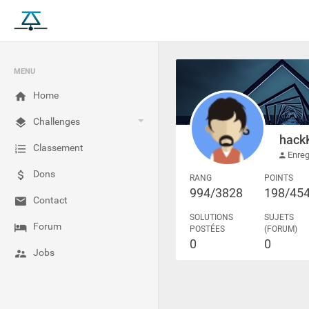
MENU
Home
Challenges
hack
Classement
Enreg
Dons
RANG
POINTS
994/3828
198/45
Contact
SOLUTIONS
SUJETS
Forum
POSTÉES
(FORUM)
0
0
Jobs