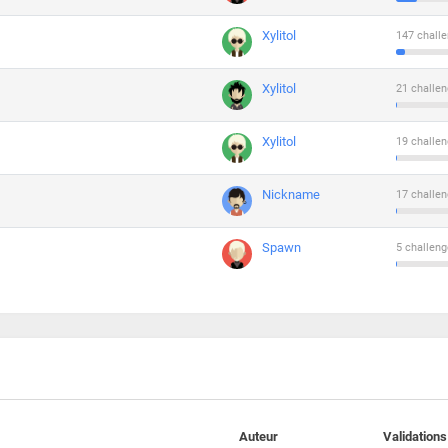
Xylitol
147 challe
Xylitol
21 challen
Xylitol
19 challen
Nickname
17 challen
Spawn
5 challeng
Auteur
Validations