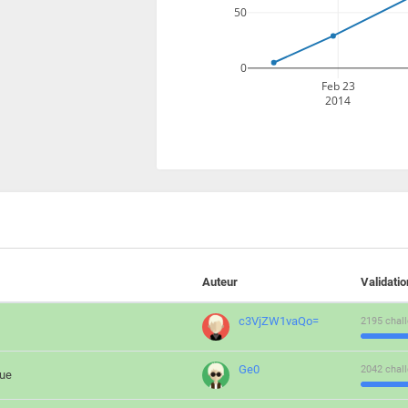
50
0
Feb 23
2014
Auteur
Validati
c3VjZW1vaQo=
2195 chall
Ge0
2042 chall
que