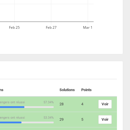
Feb 25
Feb 27
Mar 1
ons
Solutions
Points
engers ont réussi
57.34%
28
4
Voir
engers ont réussi
53.34%
29
5
Voir