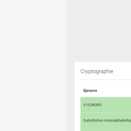
Cryptographie
Épreuve
V1G3N3R3
Substitution monoalphabéti