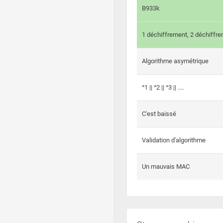
B933k
1 déchiffrement, 2 déchiffre
Algorithme asymétrique
^1 || ^2 || ^3 || ....
C'est baissé
Validation d'algorithme
Un mauvais MAC