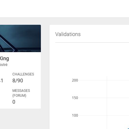
Validations
King
istré
CHALLENGES
41
8/90
200
MESSAGES
(FORUM)
150
0
100