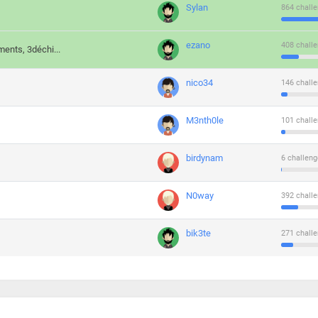
Sylan
864 challe
ezano
408 challe
ments, 3déchi...
nico34
146 challe
M3nth0le
101 challe
birdynam
6 challeng
N0way
392 challe
bik3te
271 challe