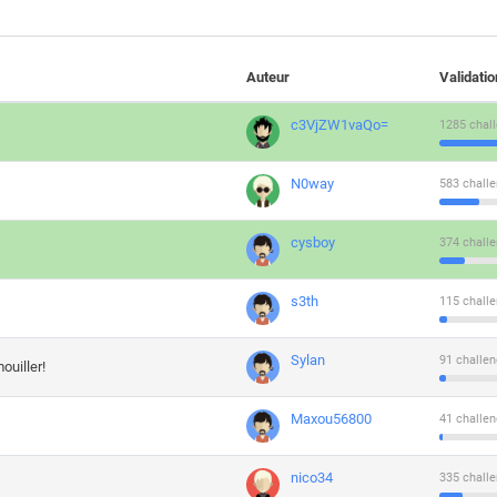
Auteur
Validati
c3VjZW1vaQo=
1285 chall
N0way
583 challe
cysboy
374 challe
s3th
115 challe
Sylan
91 challen
ouiller!
Maxou56800
41 challen
nico34
335 challe