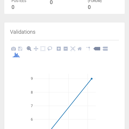
POSTÉES
(FORUM)
0
0
0
Validations
9
8
7
6