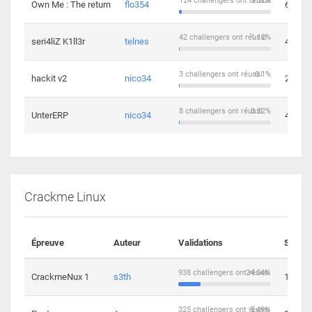
124 challengers ont réussi
3.32%
Own Me : The return
flo354
6
42 challengers ont réussi
1.12%
seri4liZ K1ll3r
telnes
4
3 challengers ont réussi
0.1%
hackit v2
nico34
2
8 challengers ont réussi
0.22%
UnterERP
nico34
4
Crackme Linux
Épreuve
Auteur
Validations
Soluti
938 challengers ont réussi
24.54%
CrackmeNux 1
s3th
14
325 challengers ont réussi
8.49%