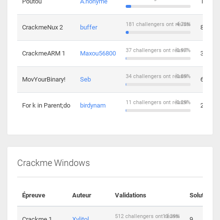
Poutou
A.nonyme
14
181 challengers ont réussi
4.73%
CrackmeNux 2
buffer
8
37 challengers ont réussi
0.97%
CrackmeARM 1
Maxou56800
3
34 challengers ont réussi
0.89%
MovYourBinary!
Seb
6
11 challengers ont réussi
0.29%
For k in Parent;do
birdynam
2
Crackme Windows
Épreuve
Auteur
Validations
Solutions
512 challengers ont réussi
13.39%
Crackme 1
Xylitol
9