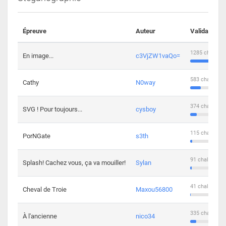
Épreuve
Auteur
Validations
1285 challeng
En image...
c3VjZW1vaQo=
583 challenge
Cathy
N0way
374 challenge
SVG ! Pour toujours...
cysboy
115 challenge
PorNGate
s3th
91 challengers
Splash! Cachez vous, ça va mouiller!
Sylan
41 challengers
Cheval de Troie
Maxou56800
335 challenge
À l'ancienne
nico34