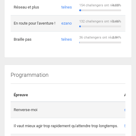
154 challengers ont réussi
4.03%
Réseau et plus
telnes
5
132 challengers ont réussi
3.46%
En route pour l'aventure !
ezano
4
36 challengers ont réussi
0.94%
Braille pas
telnes
8
Programmation
Épreuve
Auteur
Renverse-moi
s3th
Il vaut mieux agir trop rapidement qu'attendre trop longtemps.
Spl3en