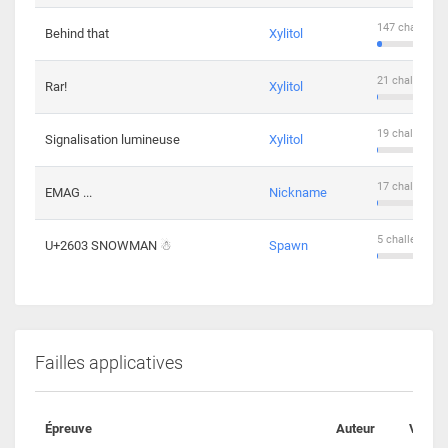
147 challenge
Behind that
Xylitol
21 challengers
Rar!
Xylitol
19 challengers
Signalisation lumineuse
Xylitol
17 challengers
EMAG ...
Nickname
5 challengers 
U+2603 SNOWMAN ☃
Spawn
Failles applicatives
Épreuve
Auteur
Valida