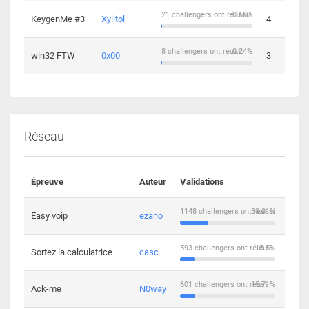
21 challengers ont réussi
0.68%
KeygenMe #3
Xylitol
4
8 challengers ont réussi
0.24%
win32 FTW
0x00
3
Réseau
Épreuve
Auteur
Validations
Solu
1148 challengers ont réussi
30.01%
Easy voip
ezano
10
593 challengers ont réussi
15.5%
Sortez la calculatrice
casc
14
601 challengers ont réussi
15.71%
Ack-me
N0way
5