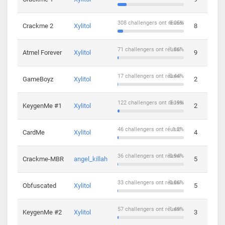
308 challengers ont réussi
8.05%
Crackme 2
Xylitol
8
71 challengers ont réussi
1.86%
Atmel Forever
Xylitol
9
17 challengers ont réussi
0.44%
GameBoyz
Xylitol
2
122 challengers ont réussi
3.19%
KeygenMe #1
Xylitol
2
46 challengers ont réussi
1.2%
CardMe
Xylitol
4
36 challengers ont réussi
0.94%
Crackme-MBR
angel_killah
5
33 challengers ont réussi
0.86%
Obfuscated
Xylitol
5
57 challengers ont réussi
1.49%
KeygenMe #2
Xylitol
3