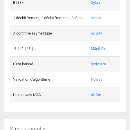
864 c
B933k
Sylan
408 c
1 déchiffrement, 2 déchiffrements, 3déchi...
ezano
146 c
Algorithme asymétrique
nico34
101 c
^1 || ^2 || ^3 || ....
M3nth0le
6 cha
C'est baissé
birdynam
392 c
Validation d'algorithme
N0way
271 c
Un mauvais MAC
bik3te
Steganographie