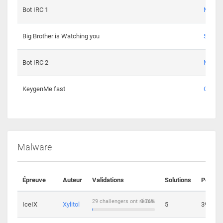
Bot IRC 1
Maxou
Big Brother is Watching you
Sopho
Bot IRC 2
Maxou
KeygenMe fast
Ge0
Malware
Épreuve
Auteur
Validations
Solutions
Points
29 challengers ont réussi
0.76%
IceIX
Xylitol
5
39