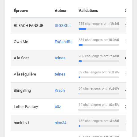
Épreuve
Auteur
Validations
Soluti
738 challengers ont réussi
19.3%
BLEACH FANSUB
SIGSKILL
7
384 challengers ont réussi
10.04%
Own Me
EsSandRe
13
286 challengers ont réussi
7.48%
A la float
telnes
8
89 challengers ont réussi
2.7%
A la régulière
telnes
10
64 challengers ont réussi
1.67%
BlingBling
Krach
4
14 challengers ont réussi
0.43%
Letter-Factory
b0z
2
132 challengers ont réussi
3.45%
hackit v1
nico34
12