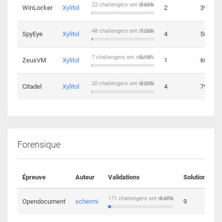
22 challengers ont réussi
0.65%
WinLocker
Xylitol
2
39
48 challengers ont réussi
1.26%
SpyEye
Xylitol
4
58
7 challengers ont réussi
0.18%
ZeusVM
Xylitol
1
60
20 challengers ont réussi
0.52%
Citadel
Xylitol
4
79
Forensique
Épreuve
Auteur
Validations
Solutions
171 challengers ont réussi
4.47%
Opendocument
schermi
9