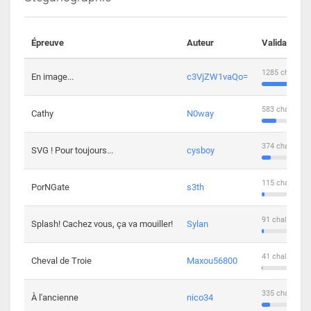
Épreuve
Auteur
Validations
1285 challeng
En image...
c3VjZW1vaQo=
583 challenge
Cathy
N0way
374 challenge
SVG ! Pour toujours...
cysboy
115 challenge
PorNGate
s3th
91 challengers
Splash! Cachez vous, ça va mouiller!
Sylan
41 challengers
Cheval de Troie
Maxou56800
335 challenge
À l'ancienne
nico34