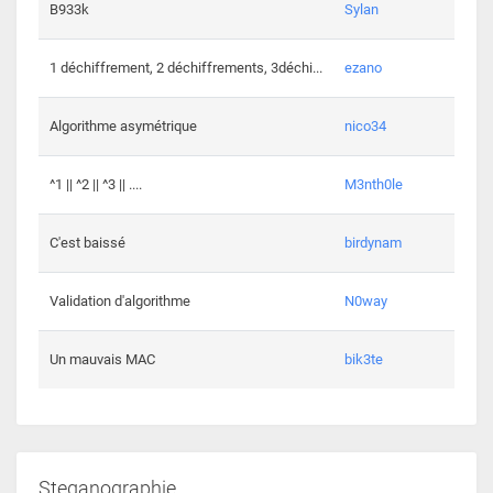
864 c
B933k
Sylan
408 c
1 déchiffrement, 2 déchiffrements, 3déchi...
ezano
146 c
Algorithme asymétrique
nico34
101 c
^1 || ^2 || ^3 || ....
M3nth0le
6 cha
C'est baissé
birdynam
392 c
Validation d'algorithme
N0way
271 c
Un mauvais MAC
bik3te
Steganographie