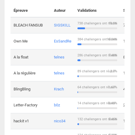
Épreuve
Auteur
Validations
Soluti
738 challengers ont réussi
19.3%
BLEACH FANSUB
SIGSKILL
7
384 challengers ont réussi
10.04%
Own Me
EsSandRe
13
286 challengers ont réussi
7.48%
A la float
telnes
8
89 challengers ont réussi
2.7%
A la régulière
telnes
10
64 challengers ont réussi
1.67%
BlingBling
Krach
4
14 challengers ont réussi
0.43%
Letter-Factory
b0z
2
132 challengers ont réussi
3.45%
hackit v1
nico34
12