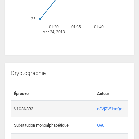
25
01:30
01:35
01:40
Apr 24, 2013
Cryptographie
Épreuve
Auteur
Vali
2193 
V1G3N3R3
c3VjZW1vaQo=
2041 
Substitution monoalphabétique
Ge0