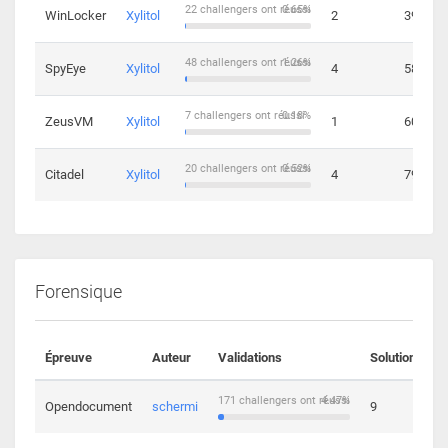
22 challengers ont réussi
0.65%
WinLocker
Xylitol
2
39
48 challengers ont réussi
1.26%
SpyEye
Xylitol
4
58
7 challengers ont réussi
0.18%
ZeusVM
Xylitol
1
60
20 challengers ont réussi
0.52%
Citadel
Xylitol
4
79
Forensique
Épreuve
Auteur
Validations
Solutions
171 challengers ont réussi
4.47%
Opendocument
schermi
9