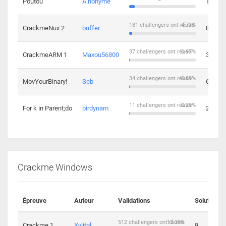
Poutou
A.nonyme
14
181 challengers ont réussi
4.73%
CrackmeNux 2
buffer
8
37 challengers ont réussi
0.97%
CrackmeARM 1
Maxou56800
3
34 challengers ont réussi
0.89%
MovYourBinary!
Seb
6
11 challengers ont réussi
0.29%
For k in Parent;do
birdynam
2
Crackme Windows
Épreuve
Auteur
Validations
Solutions
512 challengers ont réussi
13.39%
Crackme 1
Xylitol
9