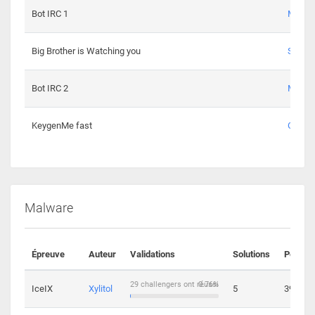
Bot IRC 1
Maxou
Big Brother is Watching you
Sopho
Bot IRC 2
Maxou
KeygenMe fast
Ge0
Malware
Épreuve
Auteur
Validations
Solutions
Points
29 challengers ont réussi
0.76%
IceIX
Xylitol
5
39