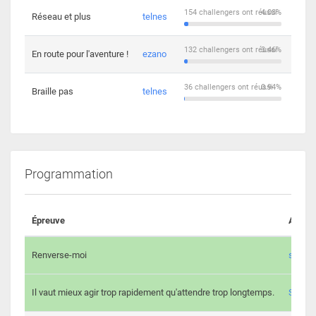
154 challengers ont réussi
4.03%
Réseau et plus
telnes
5
132 challengers ont réussi
3.46%
En route pour l'aventure !
ezano
4
36 challengers ont réussi
0.94%
Braille pas
telnes
8
Programmation
Épreuve
Auteur
Renverse-moi
s3th
Il vaut mieux agir trop rapidement qu'attendre trop longtemps.
Spl3en