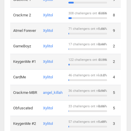
308 challengers ont réussi
8.05%
Crackme 2
Xylitol
8
71 challengers ont réussi
1.86%
Atmel Forever
Xylitol
9
17 challengers ont réussi
0.44%
GameBoyz
Xylitol
2
122 challengers ont réussi
3.19%
KeygenMe #1
Xylitol
2
46 challengers ont réussi
1.2%
CardMe
Xylitol
4
36 challengers ont réussi
0.94%
Crackme-MBR
angel_killah
5
33 challengers ont réussi
0.86%
Obfuscated
Xylitol
5
57 challengers ont réussi
1.49%
KeygenMe #2
Xylitol
3