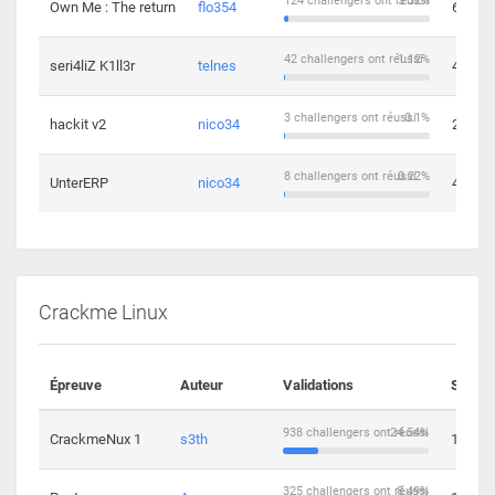
124 challengers ont réussi
3.32%
Own Me : The return
flo354
6
42 challengers ont réussi
1.12%
seri4liZ K1ll3r
telnes
4
3 challengers ont réussi
0.1%
hackit v2
nico34
2
8 challengers ont réussi
0.22%
UnterERP
nico34
4
Crackme Linux
Épreuve
Auteur
Validations
Soluti
938 challengers ont réussi
24.54%
CrackmeNux 1
s3th
14
325 challengers ont réussi
8.49%