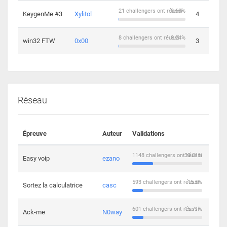
21 challengers ont réussi
0.68%
KeygenMe #3
Xylitol
4
8 challengers ont réussi
0.24%
win32 FTW
0x00
3
Réseau
Épreuve
Auteur
Validations
Solu
1148 challengers ont réussi
30.01%
Easy voip
ezano
10
593 challengers ont réussi
15.5%
Sortez la calculatrice
casc
14
601 challengers ont réussi
15.71%
Ack-me
N0way
5