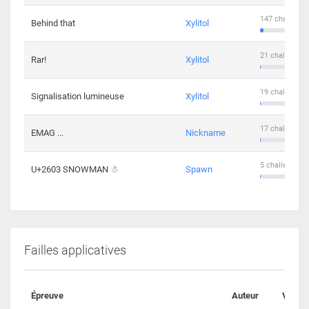
147 challenge
Behind that
Xylitol
21 challengers
Rar!
Xylitol
19 challengers
Signalisation lumineuse
Xylitol
17 challengers
EMAG ...
Nickname
5 challengers 
U+2603 SNOWMAN ☃
Spawn
Failles applicatives
Épreuve
Auteur
Valida