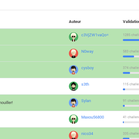
Auteur
Validati
c3VjZW1vaQo=
1285 chall
N0way
583 challe
cysboy
374 challe
s3th
115 challe
Sylan
91 challen
ouiller!
Maxou56800
41 challen
nico34
335 challe