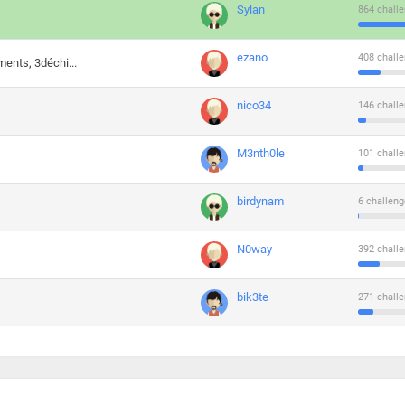
Sylan
864 challe
ezano
408 challe
ments, 3déchi...
nico34
146 challe
M3nth0le
101 challe
birdynam
6 challeng
N0way
392 challe
bik3te
271 challe