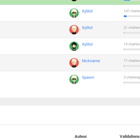
Xylitol
147 challe
Xylitol
21 challen
Xylitol
19 challen
Nickname
17 challen
Spawn
5 challeng
Auteur
Validations