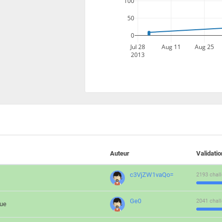
100
50
0
Jul 28
Aug 11
Aug 25
2013
Auteur
Validati
c3VjZW1vaQo=
2193 chall
Ge0
2041 chall
que