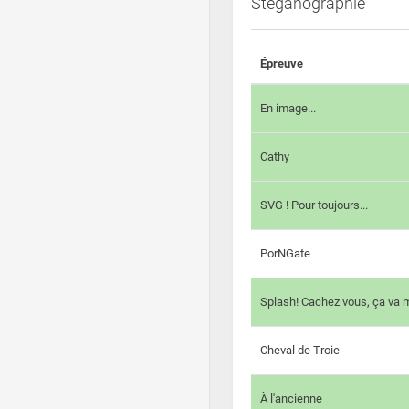
Steganographie
Épreuve
En image...
Cathy
SVG ! Pour toujours...
PorNGate
Splash! Cachez vous, ça va m
Cheval de Troie
À l'ancienne