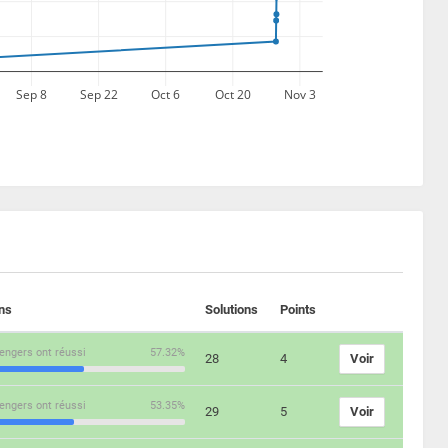
Sep 8
Sep 22
Oct 6
Oct 20
Nov 3
ons
Solutions
Points
engers ont réussi
57.32%
28
4
Voir
engers ont réussi
53.35%
29
5
Voir