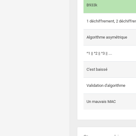
B933k
1 déchiffrement, 2 déchiffre
Algorithme asymétrique
^1 || ^2 || ^3 || ....
C'est baissé
Validation d'algorithme
Un mauvais MAC