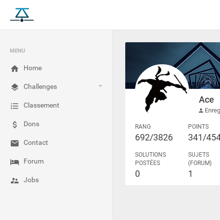
MENU
Home
Challenges
Ace
Classement
Enreg
Dons
RANG
POINTS
692/3826
341/45
Contact
SOLUTIONS
SUJETS
Forum
POSTÉES
(FORUM)
0
1
Jobs