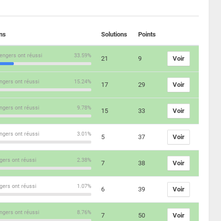
ons
Solutions
Points
engers ont réussi
33.59%
21
9
Voir
ngers ont réussi
15.24%
17
29
Voir
ngers ont réussi
9.78%
15
33
Voir
ngers ont réussi
3.01%
5
37
Voir
gers ont réussi
2.38%
7
38
Voir
gers ont réussi
1.07%
6
39
Voir
ngers ont réussi
8.76%
7
50
Voir