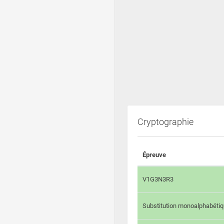
Cryptographie
Épreuve
V1G3N3R3
Substitution monoalphabéti