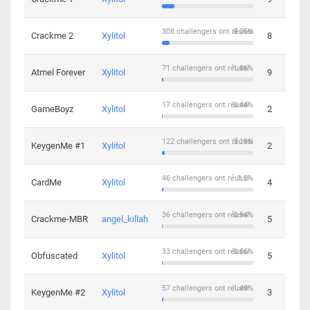
308 challengers ont réussi
8.05%
Crackme 2
Xylitol
8
71 challengers ont réussi
1.86%
Atmel Forever
Xylitol
9
17 challengers ont réussi
0.44%
GameBoyz
Xylitol
2
122 challengers ont réussi
3.19%
KeygenMe #1
Xylitol
2
46 challengers ont réussi
1.2%
CardMe
Xylitol
4
36 challengers ont réussi
0.94%
Crackme-MBR
angel_killah
5
33 challengers ont réussi
0.86%
Obfuscated
Xylitol
5
57 challengers ont réussi
1.49%
KeygenMe #2
Xylitol
3