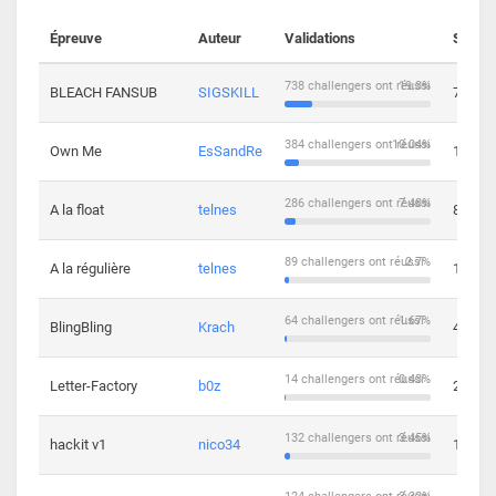
Épreuve
Auteur
Validations
Soluti
738 challengers ont réussi
19.3%
BLEACH FANSUB
SIGSKILL
7
384 challengers ont réussi
10.04%
Own Me
EsSandRe
13
286 challengers ont réussi
7.48%
A la float
telnes
8
89 challengers ont réussi
2.7%
A la régulière
telnes
10
64 challengers ont réussi
1.67%
BlingBling
Krach
4
14 challengers ont réussi
0.43%
Letter-Factory
b0z
2
132 challengers ont réussi
3.45%
hackit v1
nico34
12