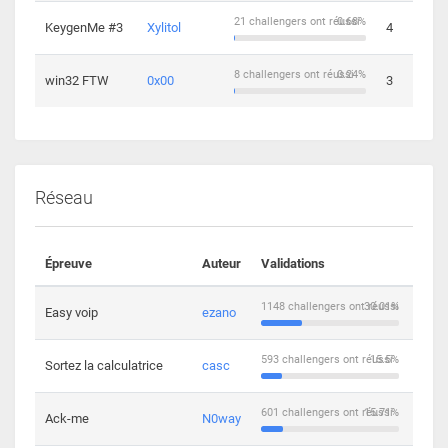
21 challengers ont réussi
0.68%
KeygenMe #3
Xylitol
4
8 challengers ont réussi
0.24%
win32 FTW
0x00
3
Réseau
Épreuve
Auteur
Validations
Solu
1148 challengers ont réussi
30.01%
Easy voip
ezano
10
593 challengers ont réussi
15.5%
Sortez la calculatrice
casc
14
601 challengers ont réussi
15.71%
Ack-me
N0way
5