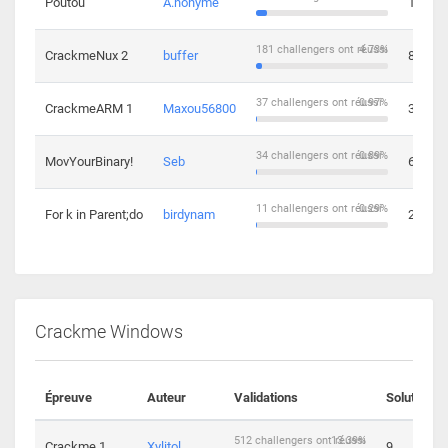
Poutou
A.nonyme
14
181 challengers ont réussi
4.73%
CrackmeNux 2
buffer
8
37 challengers ont réussi
0.97%
CrackmeARM 1
Maxou56800
3
34 challengers ont réussi
0.89%
MovYourBinary!
Seb
6
11 challengers ont réussi
0.29%
For k in Parent;do
birdynam
2
Crackme Windows
Épreuve
Auteur
Validations
Solutions
512 challengers ont réussi
13.39%
Crackme 1
Xylitol
9