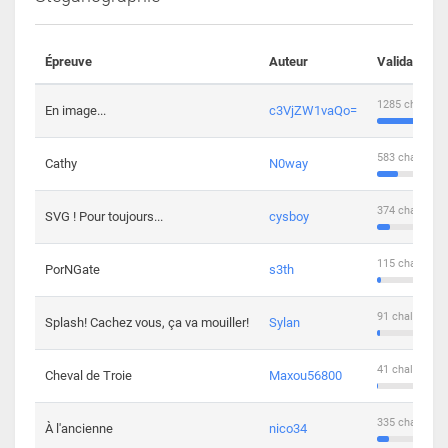
Épreuve
Auteur
Validations
1285 challeng
En image...
c3VjZW1vaQo=
583 challenge
Cathy
N0way
374 challenge
SVG ! Pour toujours...
cysboy
115 challenge
PorNGate
s3th
91 challengers
Splash! Cachez vous, ça va mouiller!
Sylan
41 challengers
Cheval de Troie
Maxou56800
335 challenge
À l'ancienne
nico34