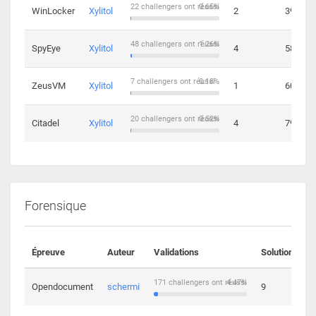
22 challengers ont réussi
0.65%
WinLocker
Xylitol
2
39
48 challengers ont réussi
1.26%
SpyEye
Xylitol
4
58
7 challengers ont réussi
0.18%
ZeusVM
Xylitol
1
60
20 challengers ont réussi
0.52%
Citadel
Xylitol
4
79
Forensique
Épreuve
Auteur
Validations
Solutions
171 challengers ont réussi
4.47%
Opendocument
schermi
9