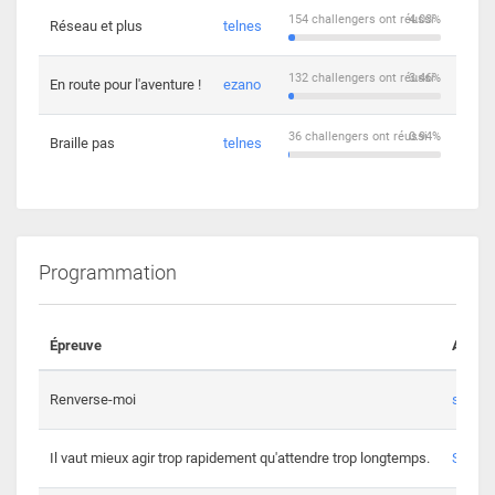
154 challengers ont réussi
4.03%
Réseau et plus
telnes
5
132 challengers ont réussi
3.46%
En route pour l'aventure !
ezano
4
36 challengers ont réussi
0.94%
Braille pas
telnes
8
Programmation
Épreuve
Auteur
Renverse-moi
s3th
Il vaut mieux agir trop rapidement qu'attendre trop longtemps.
Spl3en