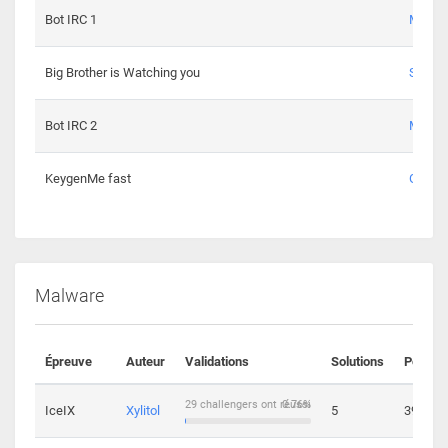
Bot IRC 1
Maxou
Big Brother is Watching you
Sopho
Bot IRC 2
Maxou
KeygenMe fast
Ge0
Malware
Épreuve
Auteur
Validations
Solutions
Points
29 challengers ont réussi
0.76%
IceIX
Xylitol
5
39