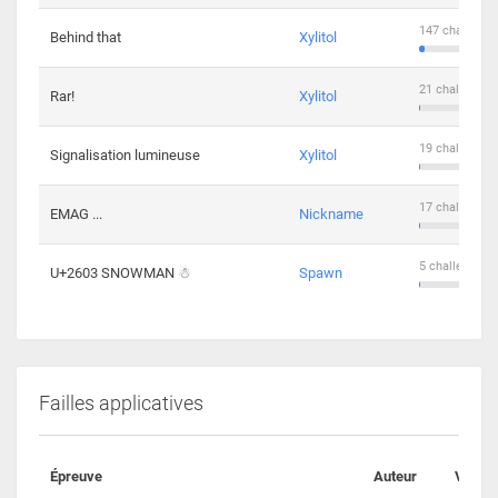
147 challenge
Behind that
Xylitol
21 challengers
Rar!
Xylitol
19 challengers
Signalisation lumineuse
Xylitol
17 challengers
EMAG ...
Nickname
5 challengers 
U+2603 SNOWMAN ☃
Spawn
Failles applicatives
Épreuve
Auteur
Valida