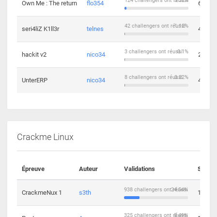
124 challengers ont réussi
3.32%
Own Me : The return
flo354
6
42 challengers ont réussi
1.12%
seri4liZ K1ll3r
telnes
4
3 challengers ont réussi
0.1%
hackit v2
nico34
2
8 challengers ont réussi
0.22%
UnterERP
nico34
4
Crackme Linux
Épreuve
Auteur
Validations
Soluti
938 challengers ont réussi
24.54%
CrackmeNux 1
s3th
14
325 challengers ont réussi
8.49%