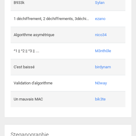
864 c
B933k
Sylan
408 c
1 déchiffrement, 2 déchiffrements, 3déchi...
ezano
146 c
Algorithme asymétrique
nico34
101 c
^1 || ^2 || ^3 || ....
M3nth0le
6 cha
C'est baissé
birdynam
392 c
Validation d'algorithme
N0way
271 c
Un mauvais MAC
bik3te
Steganographie