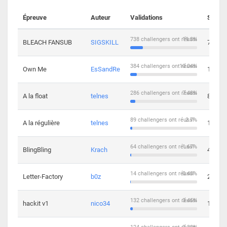
Épreuve
Auteur
Validations
Soluti
738 challengers ont réussi
19.3%
BLEACH FANSUB
SIGSKILL
7
384 challengers ont réussi
10.04%
Own Me
EsSandRe
13
286 challengers ont réussi
7.48%
A la float
telnes
8
89 challengers ont réussi
2.7%
A la régulière
telnes
10
64 challengers ont réussi
1.67%
BlingBling
Krach
4
14 challengers ont réussi
0.43%
Letter-Factory
b0z
2
132 challengers ont réussi
3.45%
hackit v1
nico34
12