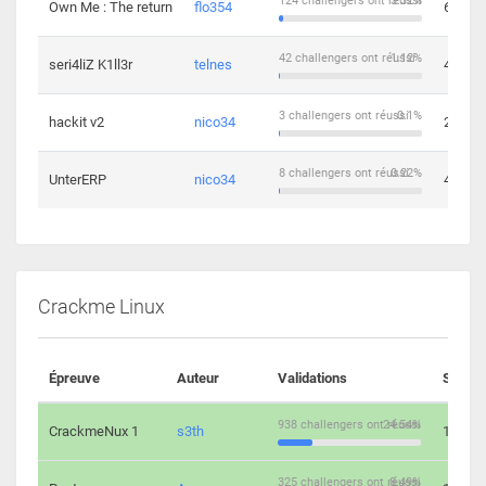
124 challengers ont réussi
3.32%
Own Me : The return
flo354
6
42 challengers ont réussi
1.12%
seri4liZ K1ll3r
telnes
4
3 challengers ont réussi
0.1%
hackit v2
nico34
2
8 challengers ont réussi
0.22%
UnterERP
nico34
4
Crackme Linux
Épreuve
Auteur
Validations
Soluti
938 challengers ont réussi
24.54%
CrackmeNux 1
s3th
14
325 challengers ont réussi
8.49%