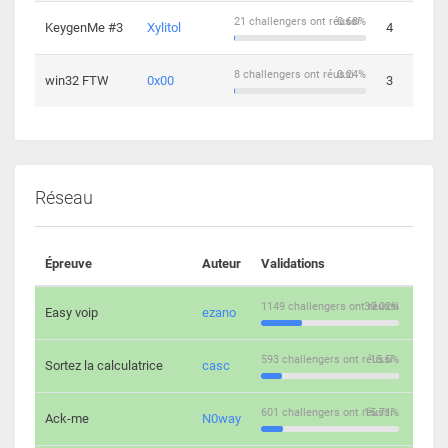
21 challengers ont réussi
0.68%
KeygenMe #3
Xylitol
4
8 challengers ont réussi
0.24%
win32 FTW
0x00
3
Réseau
Épreuve
Auteur
Validations
Solu
1149 challengers ont réussi
30.02%
Easy voip
ezano
10
593 challengers ont réussi
15.5%
Sortez la calculatrice
casc
14
601 challengers ont réussi
15.71%
Ack-me
N0way
5