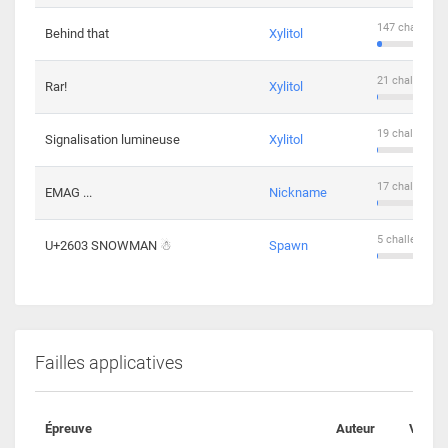
147 challenge
Behind that
Xylitol
21 challengers
Rar!
Xylitol
19 challengers
Signalisation lumineuse
Xylitol
17 challengers
EMAG ...
Nickname
5 challengers 
U+2603 SNOWMAN ☃
Spawn
Failles applicatives
Épreuve
Auteur
Valida