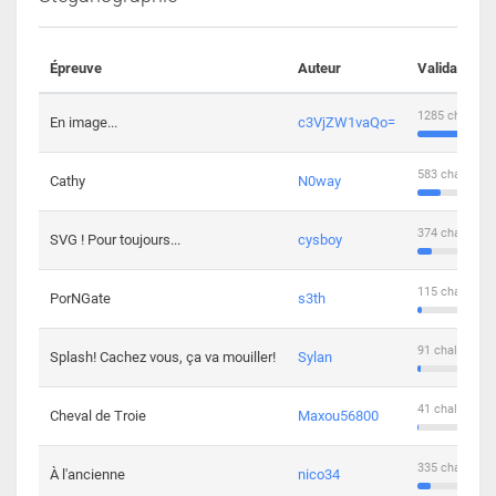
Épreuve
Auteur
Validations
1285 challeng
En image...
c3VjZW1vaQo=
583 challenge
Cathy
N0way
374 challenge
SVG ! Pour toujours...
cysboy
115 challenge
PorNGate
s3th
91 challengers
Splash! Cachez vous, ça va mouiller!
Sylan
41 challengers
Cheval de Troie
Maxou56800
335 challenge
À l'ancienne
nico34