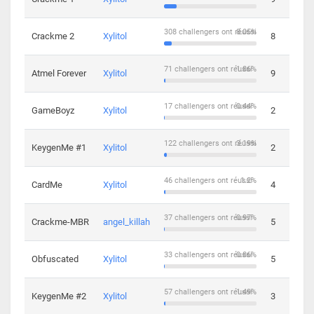
308 challengers ont réussi
8.05%
Crackme 2
Xylitol
8
71 challengers ont réussi
1.86%
Atmel Forever
Xylitol
9
17 challengers ont réussi
0.44%
GameBoyz
Xylitol
2
122 challengers ont réussi
3.19%
KeygenMe #1
Xylitol
2
46 challengers ont réussi
1.2%
CardMe
Xylitol
4
37 challengers ont réussi
0.97%
Crackme-MBR
angel_killah
5
33 challengers ont réussi
0.86%
Obfuscated
Xylitol
5
57 challengers ont réussi
1.49%
KeygenMe #2
Xylitol
3