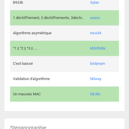
864 c
B933k
Sylan
408 c
1 déchiffrement, 2 déchiffrements, 3déchi...
ezano
146 c
Algorithme asymétrique
nico34
101 c
^1 || ^2 || ^3 || ....
M3nth0le
6 cha
C'est baissé
birdynam
392 c
Validation d'algorithme
N0way
271 c
Un mauvais MAC
bik3te
Steganographie