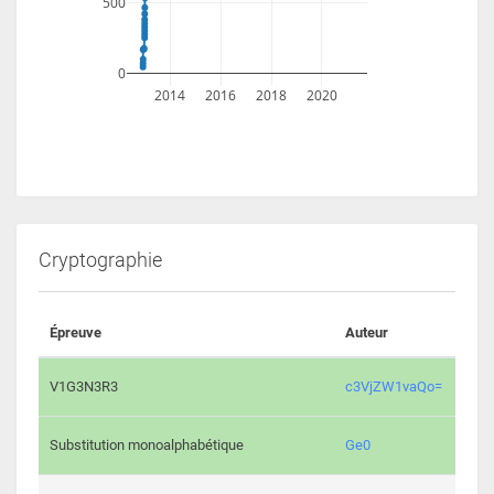
500
0
2014
2016
2018
2020
Cryptographie
Épreuve
Auteur
Vali
2195 
V1G3N3R3
c3VjZW1vaQo=
2042 
Substitution monoalphabétique
Ge0