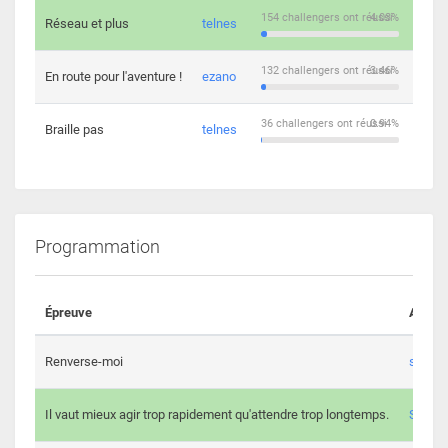
154 challengers ont réussi
4.03%
Réseau et plus
telnes
5
132 challengers ont réussi
3.46%
En route pour l'aventure !
ezano
4
36 challengers ont réussi
0.94%
Braille pas
telnes
8
Programmation
Épreuve
Auteur
Renverse-moi
s3th
Il vaut mieux agir trop rapidement qu'attendre trop longtemps.
Spl3en