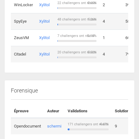
22 challengers ont réussi
0.65%
WinLocker
Xylitol
2
39
48 challengers ont réussi
1.26%
SpyEye
Xylitol
4
58
7 challengers ont réussi
0.18%
ZeusVM
Xylitol
1
60
20 challengers ont réussi
0.52%
Citadel
Xylitol
4
79
Forensique
Épreuve
Auteur
Validations
Solutions
171 challengers ont réussi
4.47%
Opendocument
schermi
9