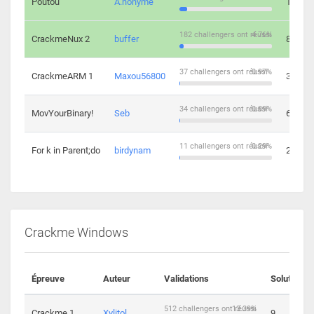
Poutou
A.nonyme
14
182 challengers ont réussi
4.76%
CrackmeNux 2
buffer
8
37 challengers ont réussi
0.97%
CrackmeARM 1
Maxou56800
3
34 challengers ont réussi
0.89%
MovYourBinary!
Seb
6
11 challengers ont réussi
0.29%
For k in Parent;do
birdynam
2
Crackme Windows
Épreuve
Auteur
Validations
Solutions
512 challengers ont réussi
13.39%
Crackme 1
Xylitol
9