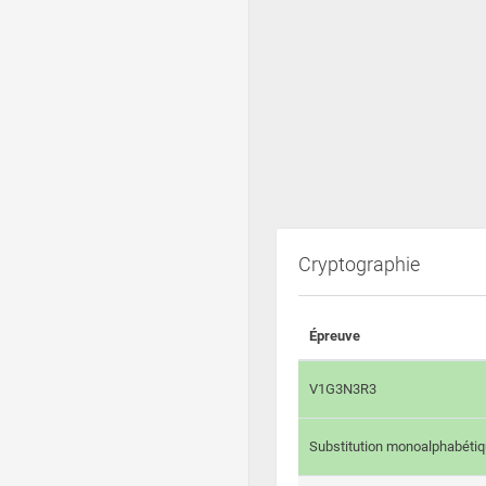
Cryptographie
Épreuve
V1G3N3R3
Substitution monoalphabéti