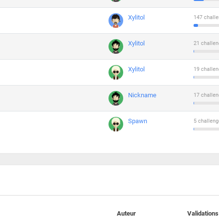
Xylitol
147 challe
Xylitol
21 challen
Xylitol
19 challen
Nickname
17 challen
Spawn
5 challeng
Auteur
Validations