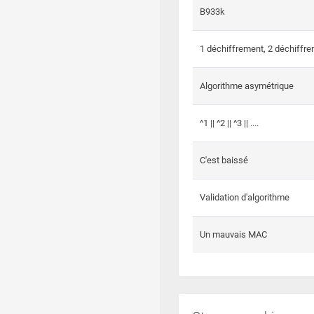
B933k
1 déchiffrement, 2 déchiffre
Algorithme asymétrique
^1 || ^2 || ^3 || ....
C'est baissé
Validation d'algorithme
Un mauvais MAC