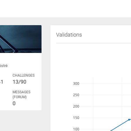
Validations
istré
CHALLENGES
41
13/90
300
MESSAGES
250
(FORUM)
0
200
150
100