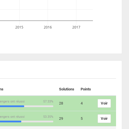
2015
2016
2017
ons
Solutions
Points
engers ont réussi
57.33%
28
4
Voir
engers ont réussi
53.35%
29
5
Voir