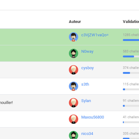
Auteur
Validati
c3VjZW1vaQo=
1285 chall
N0way
583 challe
cysboy
374 challe
s3th
115 challe
Sylan
91 challen
ouiller!
Maxou56800
41 challen
nico34
335 challe