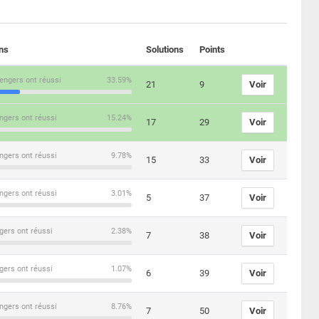
ons
Solutions
Points
engers ont réussi
33.59%
21
9
Voir
ngers ont réussi
15.24%
17
29
Voir
ngers ont réussi
9.78%
15
33
Voir
ngers ont réussi
3.01%
5
37
Voir
gers ont réussi
2.38%
7
38
Voir
gers ont réussi
1.07%
6
39
Voir
ngers ont réussi
8.76%
7
50
Voir