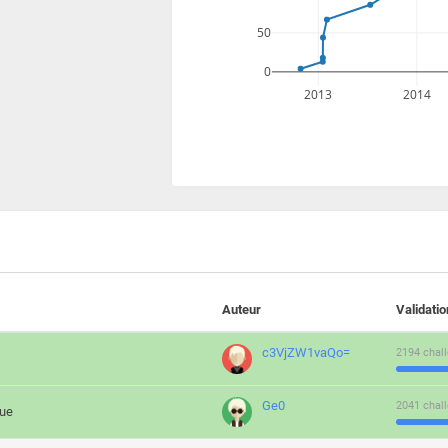
50
0
2013
2014
Auteur
Validati
c3VjZW1vaQo=
2194 chall
Ge0
2041 chall
que