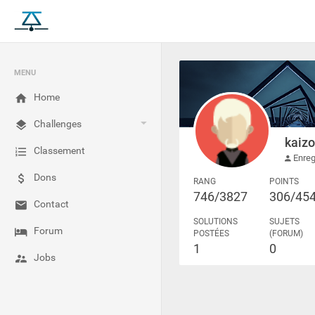
MENU
Home
Challenges
kaizo
Classement
Enreg
Dons
RANG
POINTS
746/3827
306/45
Contact
SOLUTIONS
SUJETS
Forum
POSTÉES
(FORUM)
1
0
Jobs