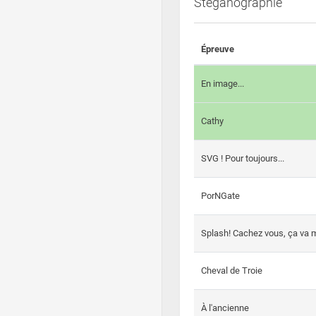
Steganographie
Épreuve
En image...
Cathy
SVG ! Pour toujours...
PorNGate
Splash! Cachez vous, ça va m
Cheval de Troie
À l'ancienne