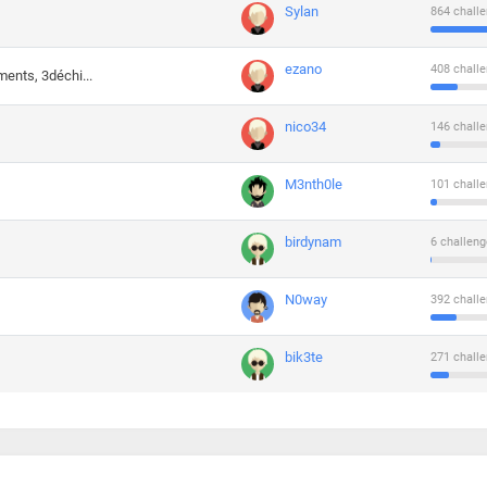
Sylan
864 challe
ezano
408 challe
ments, 3déchi...
nico34
146 challe
M3nth0le
101 challe
birdynam
6 challeng
N0way
392 challe
bik3te
271 challe