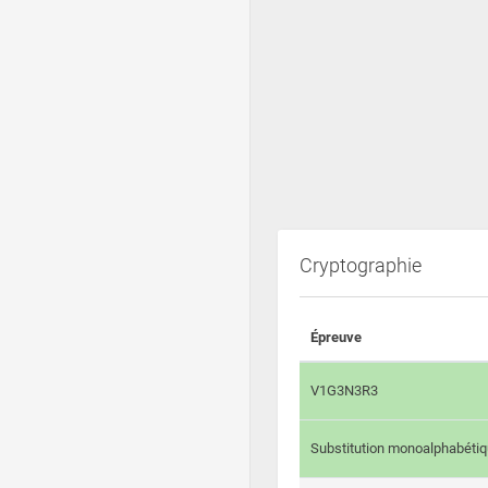
Cryptographie
Épreuve
V1G3N3R3
Substitution monoalphabéti