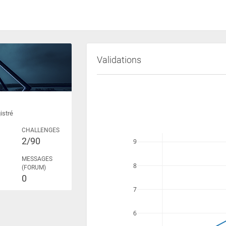
Validations
istré
CHALLENGES
2/90
9
MESSAGES
8
(FORUM)
0
7
6