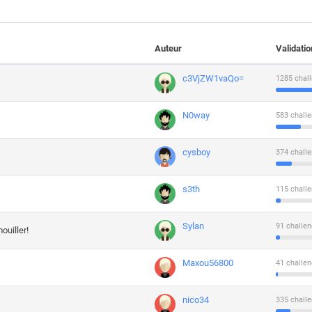
Auteur
Validati
c3VjZW1vaQo=
1285 chall
N0way
583 challe
cysboy
374 challe
s3th
115 challe
Sylan
91 challen
ouiller!
Maxou56800
41 challen
nico34
335 challe