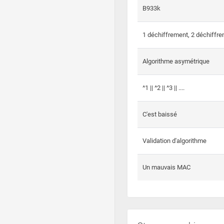
B933k
1 déchiffrement, 2 déchiffre
Algorithme asymétrique
^1 || ^2 || ^3 || ....
C'est baissé
Validation d'algorithme
Un mauvais MAC