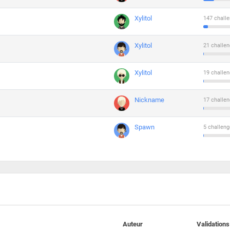
Xylitol
147 challe
Xylitol
21 challen
Xylitol
19 challen
Nickname
17 challen
Spawn
5 challeng
Auteur
Validations