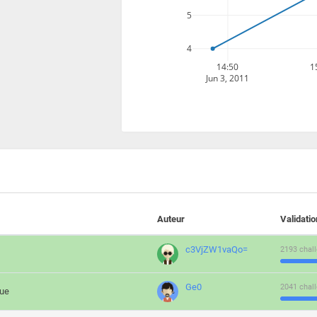
5
4
14:50
1
Jun 3, 2011
Auteur
Validati
c3VjZW1vaQo=
2193 chall
Ge0
2041 chall
que