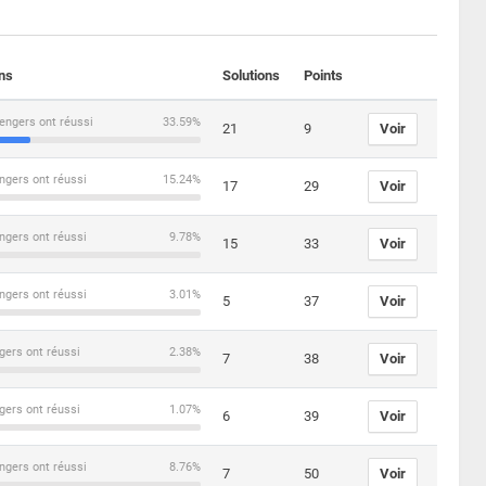
ons
Solutions
Points
engers ont réussi
33.59%
21
9
Voir
ngers ont réussi
15.24%
17
29
Voir
ngers ont réussi
9.78%
15
33
Voir
ngers ont réussi
3.01%
5
37
Voir
gers ont réussi
2.38%
7
38
Voir
gers ont réussi
1.07%
6
39
Voir
ngers ont réussi
8.76%
7
50
Voir