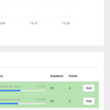
5:00
15:10
15:20
ons
Solutions
Points
engers ont réussi
57.32%
28
4
Voir
engers ont réussi
53.35%
29
5
Voir