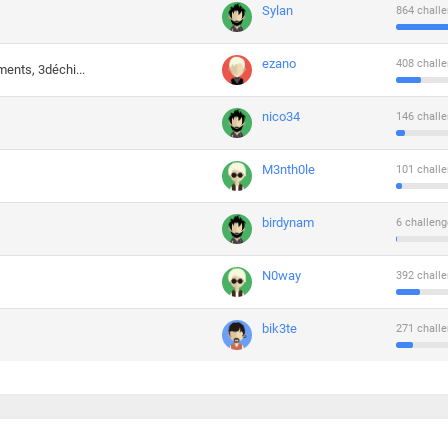
Sylan
864 challe
ezano
408 challe
ments, 3déchi...
nico34
146 challe
M3nth0le
101 challe
birdynam
6 challeng
N0way
392 challe
bik3te
271 challe