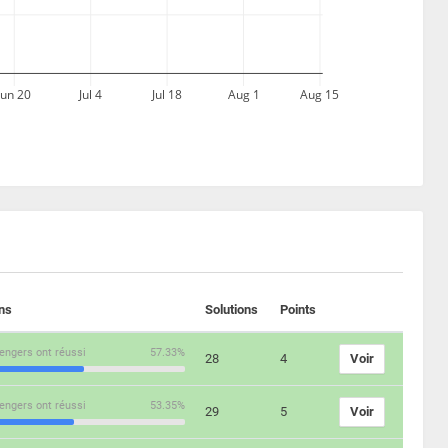
Jun 20
Jul 4
Jul 18
Aug 1
Aug 15
ons
Solutions
Points
engers ont réussi
57.33%
28
4
Voir
engers ont réussi
53.35%
29
5
Voir