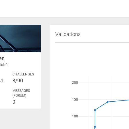
Validations
en
istré
CHALLENGES
41
8/90
200
MESSAGES
(FORUM)
150
0
100