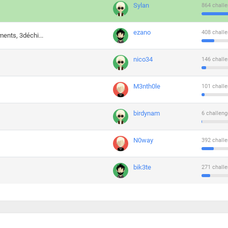
Sylan
864 challe
ezano
408 challe
ments, 3déchi...
nico34
146 challe
M3nth0le
101 challe
birdynam
6 challeng
N0way
392 challe
bik3te
271 challe