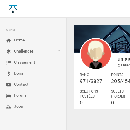
MENU
Home
Challenges
unixi
Classement
Enreg
Dons
RANG
POINTS
971/3827
205/45
Contact
SOLUTIONS
SUJETS
Forum
POSTÉES
(FORUM)
0
0
Jobs