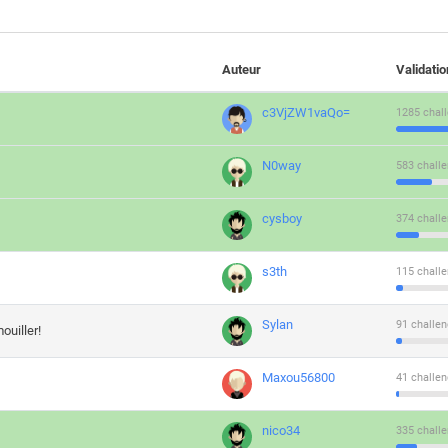
Auteur
Validati
c3VjZW1vaQo=
1285 chall
N0way
583 challe
cysboy
374 challe
s3th
115 challe
Sylan
91 challen
ouiller!
Maxou56800
41 challen
nico34
335 challe