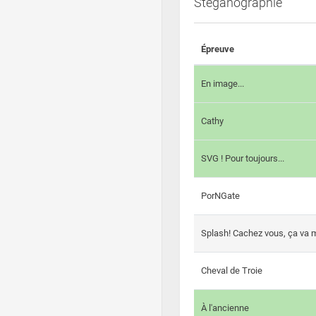
Steganographie
Épreuve
En image...
Cathy
SVG ! Pour toujours...
PorNGate
Splash! Cachez vous, ça va m
Cheval de Troie
À l'ancienne