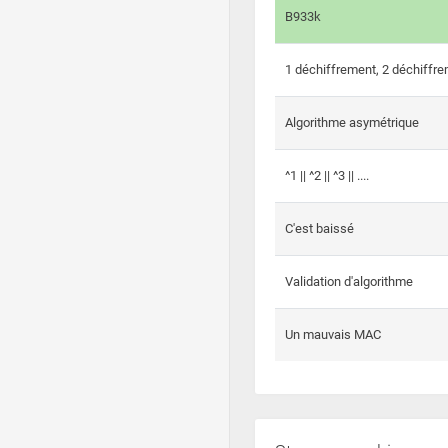
B933k
1 déchiffrement, 2 déchiffre
Algorithme asymétrique
^1 || ^2 || ^3 || ....
C'est baissé
Validation d'algorithme
Un mauvais MAC