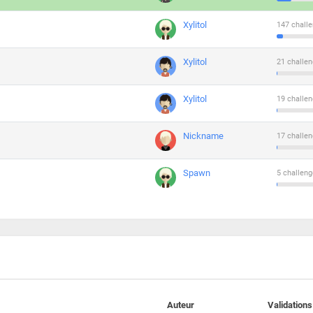
Xylitol
147 challe
Xylitol
21 challen
Xylitol
19 challen
Nickname
17 challen
Spawn
5 challeng
Auteur
Validations