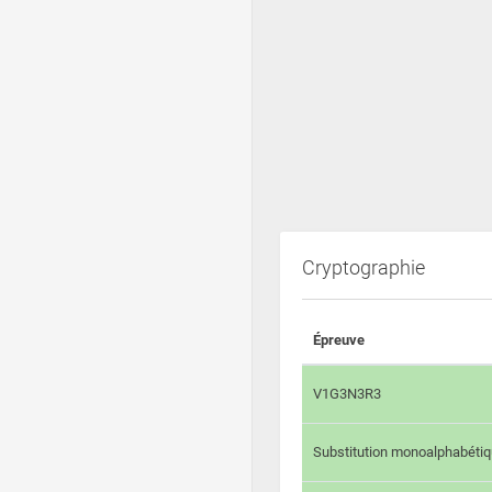
Cryptographie
Épreuve
V1G3N3R3
Substitution monoalphabéti