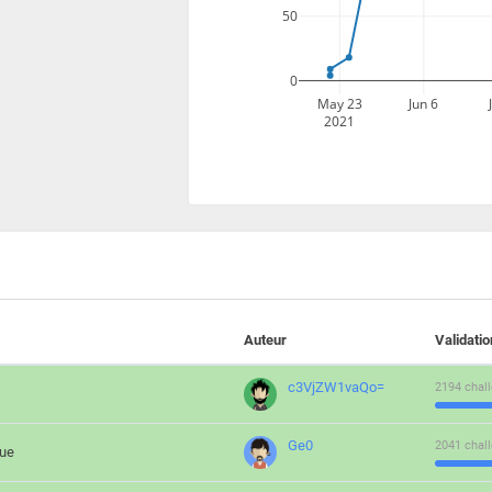
50
0
May 23
Jun 6
2021
Auteur
Validati
c3VjZW1vaQo=
2194 chall
Ge0
2041 chall
que