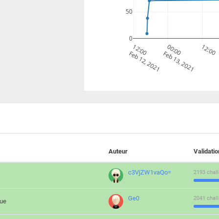
50
0
12:00
00:00
12:00
Feb 12, 2021
Feb 13, 2021
Auteur
Validati
c3VjZW1vaQo=
2193 chall
Ge0
2041 chall
que