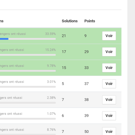
ons
Solutions
Points
engers ont réussi
33.59%
21
9
Voir
ngers ont réussi
15.24%
17
29
Voir
ngers ont réussi
9.78%
15
33
Voir
ngers ont réussi
3.01%
5
37
Voir
gers ont réussi
2.38%
7
38
Voir
gers ont réussi
1.07%
6
39
Voir
ngers ont réussi
8.76%
7
50
Voir