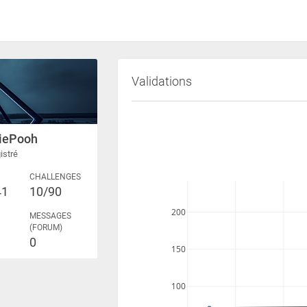
Validations
iePooh
istré
CHALLENGES
41
10/90
200
MESSAGES
(FORUM)
0
150
100