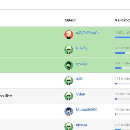
Auteur
Validati
c3VjZW1vaQo=
1285 chall
N0way
583 challe
cysboy
374 challe
s3th
115 challe
Sylan
91 challen
ouiller!
Maxou56800
41 challen
nico34
335 challe