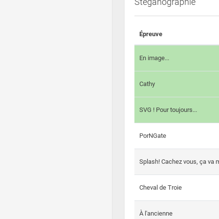
Steganographie
Épreuve
En image...
Cathy
SVG ! Pour toujours...
PorNGate
Splash! Cachez vous, ça va m
Cheval de Troie
À l'ancienne