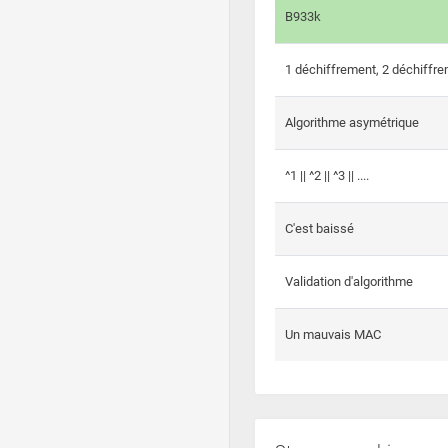
B933k
1 déchiffrement, 2 déchiffre
Algorithme asymétrique
^1 || ^2 || ^3 || ....
C'est baissé
Validation d'algorithme
Un mauvais MAC