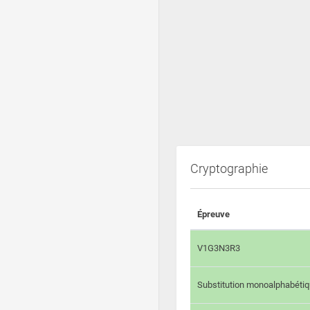
Cryptographie
Épreuve
V1G3N3R3
Substitution monoalphabéti