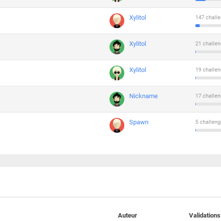
Xylitol
147 challe
Xylitol
21 challen
Xylitol
19 challen
Nickname
17 challen
Spawn
5 challeng
Auteur
Validations