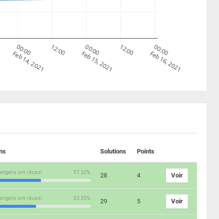
00:00
12:00
00:00
12:00
00:00
Feb 14, 2021
Feb 15, 2021
Feb 16, 2021
ons
Solutions
Points
engers ont réussi
57.32%
28
4
Voir
engers ont réussi
53.35%
29
5
Voir