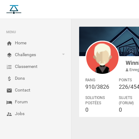
MENU
Home
Challenges
Winn
Classement
Enreg
Dons
RANG
POINTS
910/3826
226/45
Contact
SOLUTIONS
SUJETS
Forum
POSTÉES
(FORUM)
0
0
Jobs