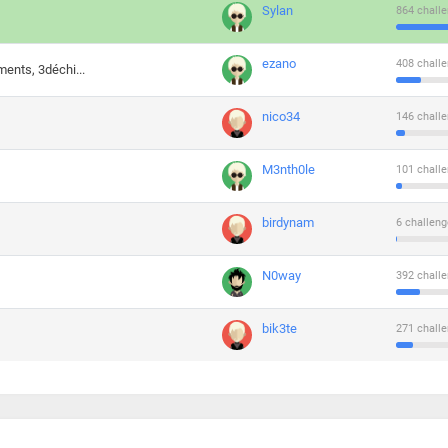
Sylan
864 challe
ezano
408 challe
ments, 3déchi...
nico34
146 challe
M3nth0le
101 challe
birdynam
6 challeng
N0way
392 challe
bik3te
271 challe