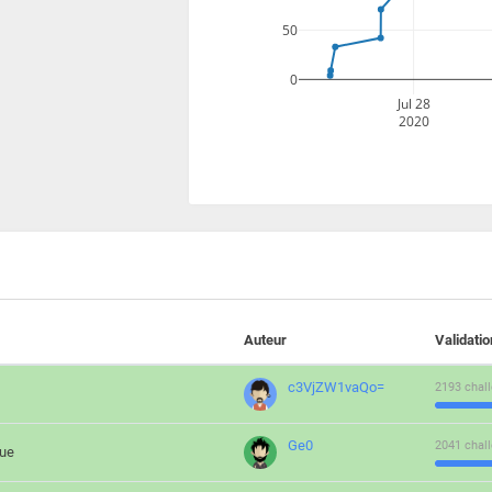
50
0
Jul 28
2020
Auteur
Validati
c3VjZW1vaQo=
2193 chall
Ge0
2041 chall
que