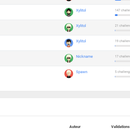
Xylitol
147 challe
Xylitol
21 challen
Xylitol
19 challen
Nickname
17 challen
Spawn
5 challeng
Auteur
Validations