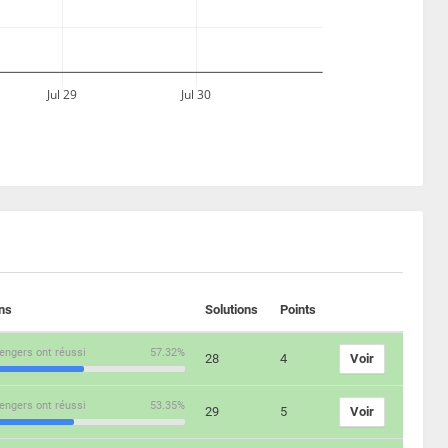
Jul 29
Jul 30
ons
Solutions
Points
engers ont réussi
57.32%
28
4
Voir
engers ont réussi
53.35%
29
5
Voir