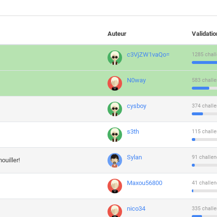
Auteur
Validati
c3VjZW1vaQo=
1285 chall
N0way
583 challe
cysboy
374 challe
s3th
115 challe
Sylan
91 challen
ouiller!
Maxou56800
41 challen
nico34
335 challe