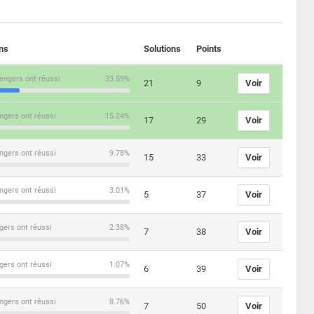
ons
Solutions
Points
engers ont réussi
33.59%
21
9
Voir
ngers ont réussi
15.24%
17
29
Voir
ngers ont réussi
9.78%
15
33
Voir
ngers ont réussi
3.01%
5
37
Voir
gers ont réussi
2.38%
7
38
Voir
gers ont réussi
1.07%
6
39
Voir
ngers ont réussi
8.76%
7
50
Voir