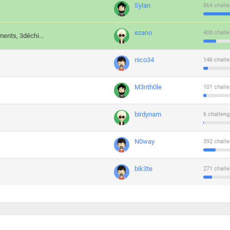
Sylan
864 challe
ezano
408 challe
ments, 3déchi...
nico34
146 challe
M3nth0le
101 challe
birdynam
6 challeng
N0way
392 challe
bik3te
271 challe