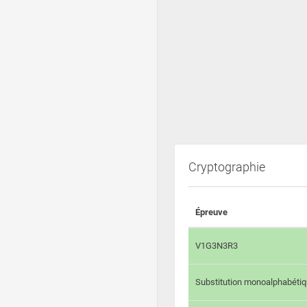
Cryptographie
Épreuve
V1G3N3R3
Substitution monoalphabéti