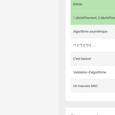
B933k
1 déchiffrement, 2 déchiffre
Algorithme asymétrique
^1 || ^2 || ^3 || ....
C'est baissé
Validation d'algorithme
Un mauvais MAC