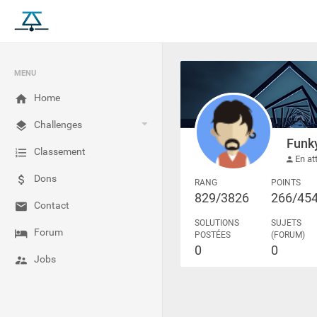
MENU
Home
Challenges
Funk
Classement
En att
Dons
RANG
POINTS
829/3826
266/45
Contact
SOLUTIONS
SUJETS
Forum
POSTÉES
(FORUM)
0
0
Jobs