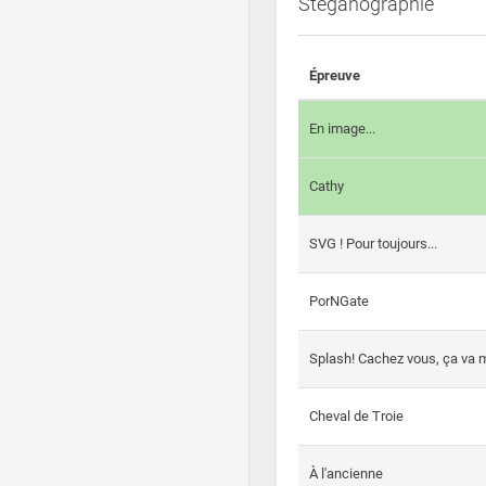
Steganographie
Épreuve
En image...
Cathy
SVG ! Pour toujours...
PorNGate
Splash! Cachez vous, ça va m
Cheval de Troie
À l'ancienne