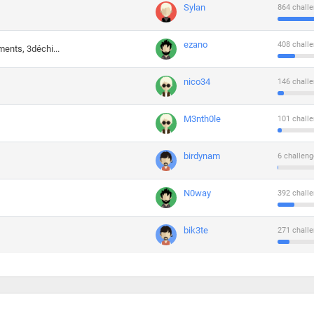
Sylan
864 challe
ezano
408 challe
ments, 3déchi...
nico34
146 challe
M3nth0le
101 challe
birdynam
6 challeng
N0way
392 challe
bik3te
271 challe