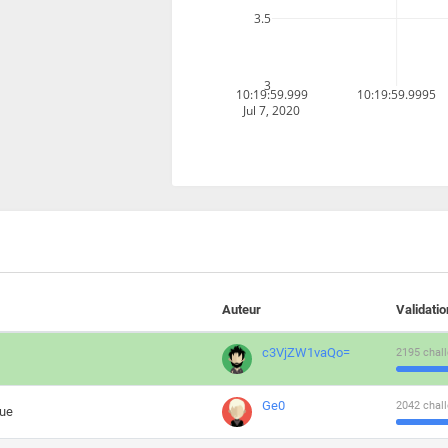
3.5
3
10:19:59.999
10:19:59.9995
Jul 7, 2020
Auteur
Validati
c3VjZW1vaQo=
2195 chall
Ge0
2042 chall
que