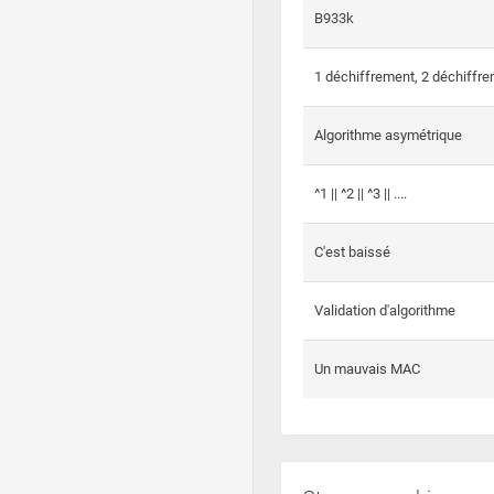
B933k
1 déchiffrement, 2 déchiffre
Algorithme asymétrique
^1 || ^2 || ^3 || ....
C'est baissé
Validation d'algorithme
Un mauvais MAC