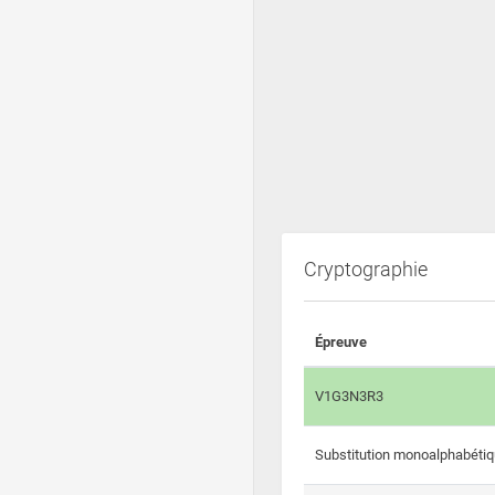
Cryptographie
Épreuve
V1G3N3R3
Substitution monoalphabéti