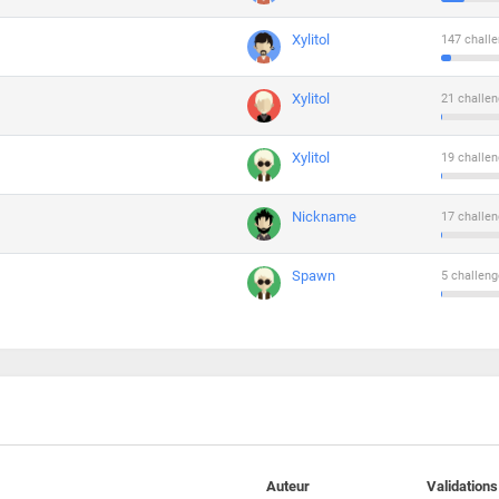
Xylitol
147 challe
Xylitol
21 challen
Xylitol
19 challen
Nickname
17 challen
Spawn
5 challeng
Auteur
Validations