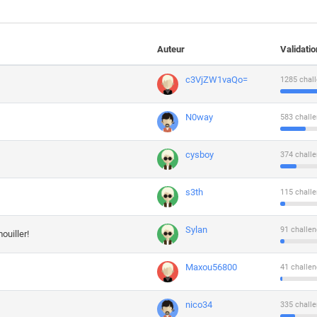
Auteur
Validati
c3VjZW1vaQo=
1285 chall
N0way
583 challe
cysboy
374 challe
s3th
115 challe
Sylan
91 challen
ouiller!
Maxou56800
41 challen
nico34
335 challe