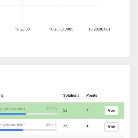
10:20:00
10:20:00.0005
10:20:00.001
ons
Solutions
Points
engers ont réussi
57.34%
28
4
Voir
engers ont réussi
53.34%
29
5
Voir