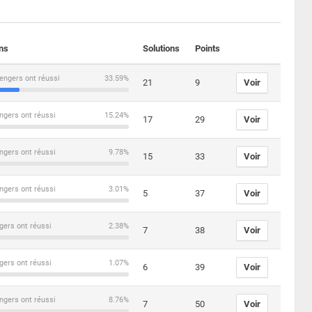
ons
Solutions
Points
engers ont réussi
33.59%
21
9
Voir
ngers ont réussi
15.24%
17
29
Voir
ngers ont réussi
9.78%
15
33
Voir
ngers ont réussi
3.01%
5
37
Voir
gers ont réussi
2.38%
7
38
Voir
gers ont réussi
1.07%
6
39
Voir
ngers ont réussi
8.76%
7
50
Voir