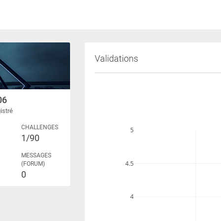
Validations
06
istré
CHALLENGES
5
1/90
MESSAGES
4.5
(FORUM)
0
4