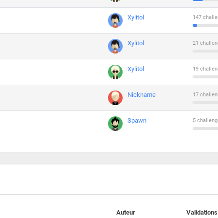
Xylitol
147 challe
Xylitol
21 challen
Xylitol
19 challen
Nickname
17 challen
Spawn
5 challeng
Auteur
Validations