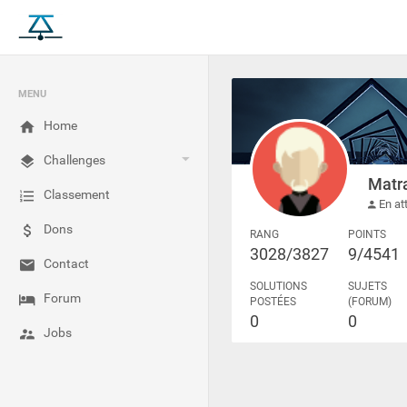
MENU
Home
Challenges
Matr
Classement
En att
Dons
RANG
POINTS
3028/3827
9/4541
Contact
SOLUTIONS
SUJETS
Forum
POSTÉES
(FORUM)
0
0
Jobs