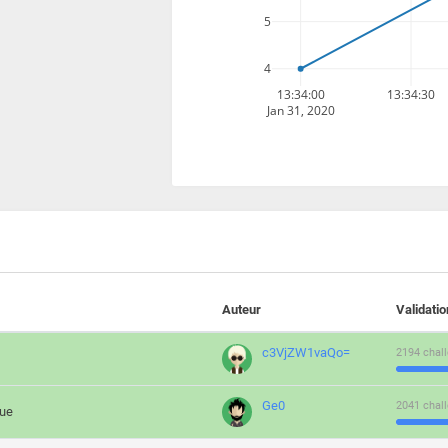
5
4
13:34:00
13:34:30
Jan 31, 2020
Auteur
Validati
c3VjZW1vaQo=
2194 chall
Ge0
2041 chall
que