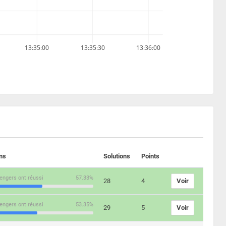
13:35:00
13:35:30
13:36:00
ons
Solutions
Points
engers ont réussi
57.33%
28
4
Voir
engers ont réussi
53.35%
29
5
Voir