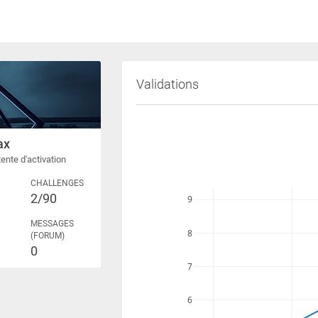
Validations
ax
ente d'activation
CHALLENGES
2/90
9
MESSAGES
8
(FORUM)
0
7
6