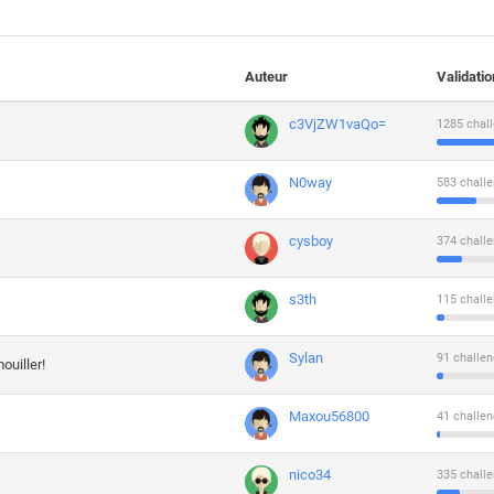
Auteur
Validati
c3VjZW1vaQo=
1285 chall
N0way
583 challe
cysboy
374 challe
s3th
115 challe
Sylan
91 challen
ouiller!
Maxou56800
41 challen
nico34
335 challe