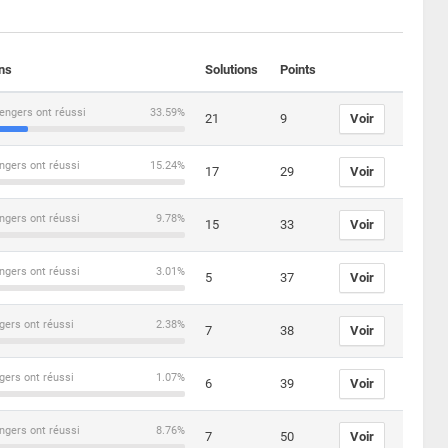
ons
Solutions
Points
engers ont réussi
33.59%
21
9
Voir
ngers ont réussi
15.24%
17
29
Voir
ngers ont réussi
9.78%
15
33
Voir
ngers ont réussi
3.01%
5
37
Voir
gers ont réussi
2.38%
7
38
Voir
gers ont réussi
1.07%
6
39
Voir
ngers ont réussi
8.76%
7
50
Voir