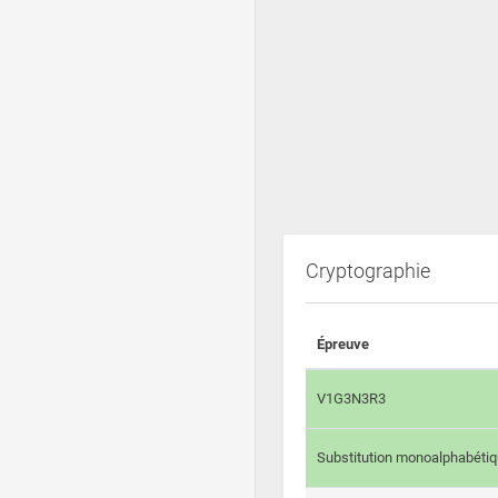
Cryptographie
Épreuve
V1G3N3R3
Substitution monoalphabéti