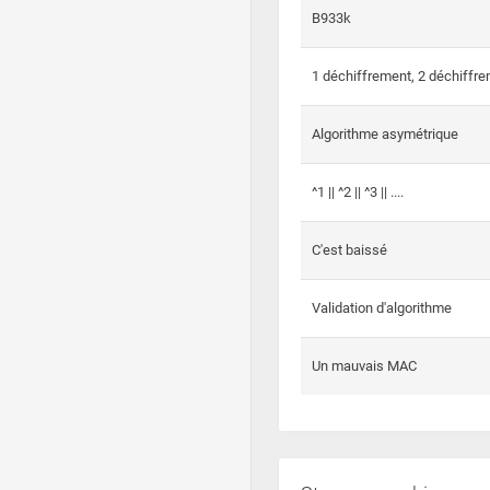
B933k
1 déchiffrement, 2 déchiffre
Algorithme asymétrique
^1 || ^2 || ^3 || ....
C'est baissé
Validation d'algorithme
Un mauvais MAC