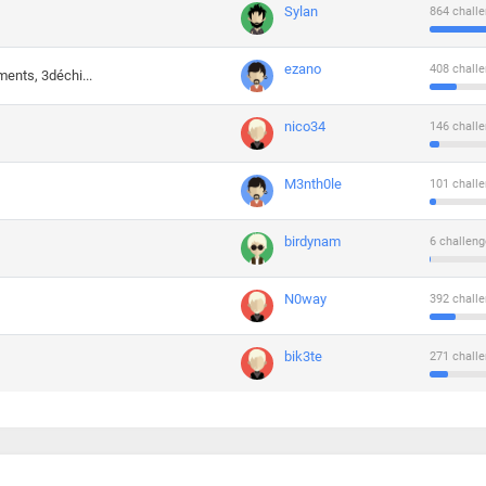
Sylan
864 challe
ezano
408 challe
ments, 3déchi...
nico34
146 challe
M3nth0le
101 challe
birdynam
6 challeng
N0way
392 challe
bik3te
271 challe