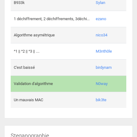
864 c
B933k
Sylan
408 c
1 déchiffrement, 2 déchiffrements, 3déchi...
ezano
146 c
Algorithme asymétrique
nico34
101 c
^1 || ^2 || ^3 || ....
M3nth0le
6 cha
C'est baissé
birdynam
392 c
Validation d'algorithme
N0way
271 c
Un mauvais MAC
bik3te
Steganographie