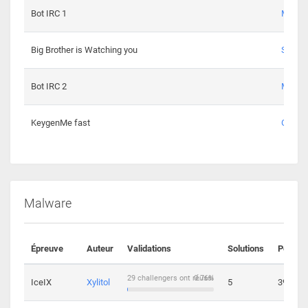
Bot IRC 1
Maxou
Big Brother is Watching you
Sopho
Bot IRC 2
Maxou
KeygenMe fast
Ge0
Malware
Épreuve
Auteur
Validations
Solutions
Points
29 challengers ont réussi
0.76%
IceIX
Xylitol
5
39