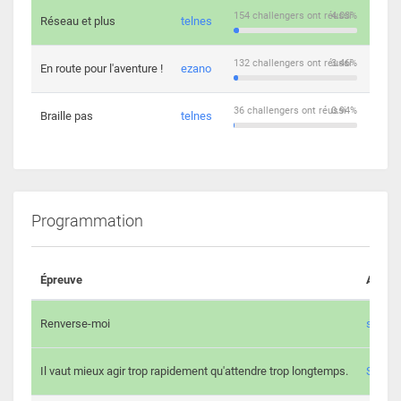
154 challengers ont réussi
4.03%
Réseau et plus
telnes
5
132 challengers ont réussi
3.46%
En route pour l'aventure !
ezano
4
36 challengers ont réussi
0.94%
Braille pas
telnes
8
Programmation
Épreuve
Auteur
Renverse-moi
s3th
Il vaut mieux agir trop rapidement qu'attendre trop longtemps.
Spl3en