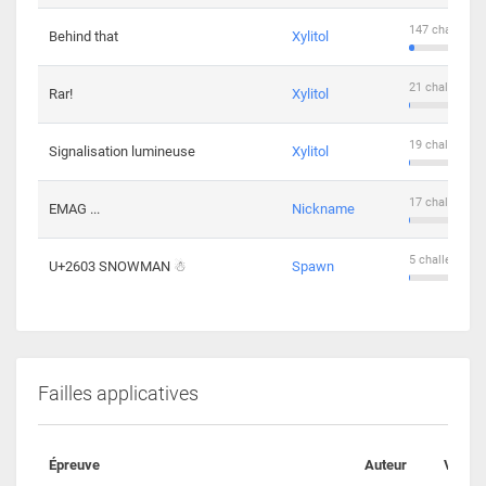
147 challenge
Behind that
Xylitol
21 challengers
Rar!
Xylitol
19 challengers
Signalisation lumineuse
Xylitol
17 challengers
EMAG ...
Nickname
5 challengers 
U+2603 SNOWMAN ☃
Spawn
Failles applicatives
Épreuve
Auteur
Valida