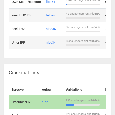
124 challengers ont réussi
3.32%
Own Me : The return
flo354
6
42 challengers ont réussi
1.12%
seri4liZ K1ll3r
telnes
4
3 challengers ont réussi
0.1%
hackit v2
nico34
2
8 challengers ont réussi
0.22%
UnterERP
nico34
4
Crackme Linux
Épreuve
Auteur
Validations
Soluti
938 challengers ont réussi
24.54%
CrackmeNux 1
s3th
14
325 challengers ont réussi
8.49%