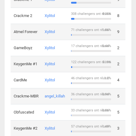
308 challengers ont réussi
8.05%
Crackme 2
Xylitol
8
71 challengers ont réussi
1.86%
Atmel Forever
Xylitol
9
17 challengers ont réussi
0.44%
GameBoyz
Xylitol
2
122 challengers ont réussi
3.19%
KeygenMe #1
Xylitol
2
46 challengers ont réussi
1.2%
CardMe
Xylitol
4
36 challengers ont réussi
0.94%
Crackme-MBR
angel_killah
5
33 challengers ont réussi
0.86%
Obfuscated
Xylitol
5
57 challengers ont réussi
1.49%
KeygenMe #2
Xylitol
3