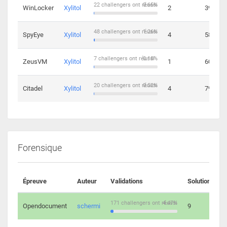
22 challengers ont réussi
0.65%
WinLocker
Xylitol
2
39
48 challengers ont réussi
1.26%
SpyEye
Xylitol
4
58
7 challengers ont réussi
0.18%
ZeusVM
Xylitol
1
60
20 challengers ont réussi
0.52%
Citadel
Xylitol
4
79
Forensique
Épreuve
Auteur
Validations
Solutions
171 challengers ont réussi
4.47%
Opendocument
schermi
9