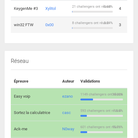
21 challengers ont réussi
0.68%
KeygenMe #3
Xylitol
4
8 challengers ont réussi
0.24%
win32 FTW
0x00
3
Réseau
Épreuve
Auteur
Validations
Solu
1149 challengers ont réussi
30.02%
Easy voip
ezano
10
593 challengers ont réussi
15.5%
Sortez la calculatrice
casc
14
601 challengers ont réussi
15.71%
Ack-me
N0way
5