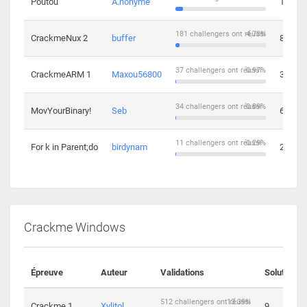
Poutou
A.nonyme
14
181 challengers ont réussi
4.73%
CrackmeNux 2
buffer
8
37 challengers ont réussi
0.97%
CrackmeARM 1
Maxou56800
3
34 challengers ont réussi
0.89%
MovYourBinary!
Seb
6
11 challengers ont réussi
0.29%
For k in Parent;do
birdynam
2
Crackme Windows
Épreuve
Auteur
Validations
Solutions
512 challengers ont réussi
13.39%
Crackme 1
Xylitol
9