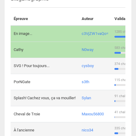
Épreuve
Auteur
Validations
1285 challeng
En image...
c3VjZW1vaQo=
583 challenge
Cathy
N0way
374 challenge
SVG ! Pour toujours...
cysboy
115 challenge
PorNGate
s3th
91 challengers
Splash! Cachez vous, ça va mouiller!
Sylan
41 challengers
Cheval de Troie
Maxou56800
335 challenge
À l'ancienne
nico34