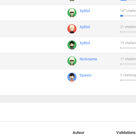
Xylitol
147 challe
Xylitol
21 challen
Xylitol
19 challen
Nickname
17 challen
Spawn
5 challeng
Auteur
Validations