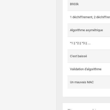
B933k
1 déchiffrement, 2 déchiffre
Algorithme asymétrique
^1 || ^2 || ^3 || ....
C'est baissé
Validation d'algorithme
Un mauvais MAC