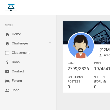
MENU
Home
Challenges
@2M
Classement
Enreg
Dons
RANG
POINTS
2799/3826
19/454
Contact
SOLUTIONS
SUJETS
Forum
POSTÉES
(FORUM)
0
0
Jobs