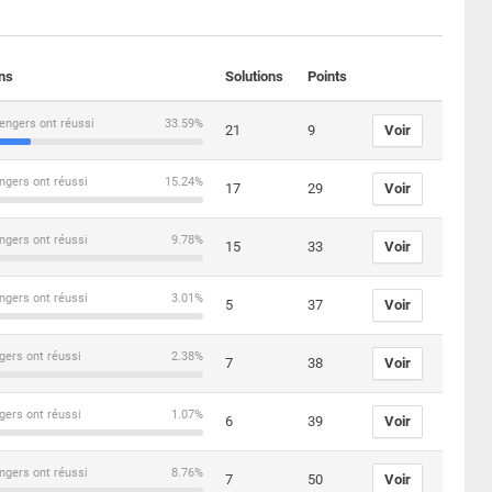
ons
Solutions
Points
engers ont réussi
33.59%
21
9
Voir
ngers ont réussi
15.24%
17
29
Voir
ngers ont réussi
9.78%
15
33
Voir
ngers ont réussi
3.01%
5
37
Voir
gers ont réussi
2.38%
7
38
Voir
gers ont réussi
1.07%
6
39
Voir
ngers ont réussi
8.76%
7
50
Voir