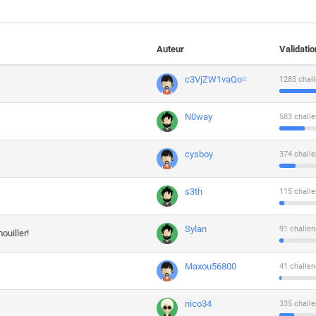
Auteur
Validati
c3VjZW1vaQo=
1285 chall
N0way
583 challe
cysboy
374 challe
s3th
115 challe
Sylan
91 challen
ouiller!
Maxou56800
41 challen
nico34
335 challe