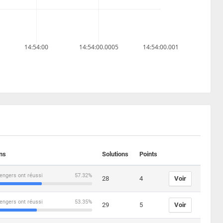
14:54:00
14:54:00.0005
14:54:00.001
ons
Solutions
Points
engers ont réussi
57.32%
28
4
Voir
engers ont réussi
53.35%
29
5
Voir