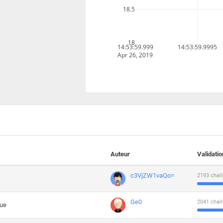
18.5
18
14:53:59.999
14:53:59.9995
Apr 26, 2019
Auteur
Validati
c3VjZW1vaQo=
2193 chall
Ge0
2041 chall
que