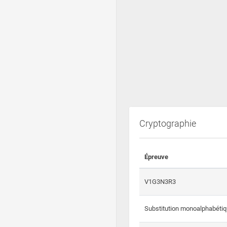
Cryptographie
Épreuve
V1G3N3R3
Substitution monoalphabéti