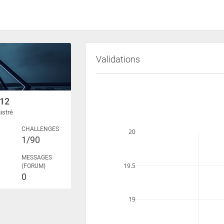
Validations
12
istré
CHALLENGES
20
1
1/90
MESSAGES
19.5
(FORUM)
0
19