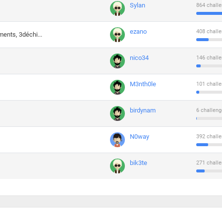
Sylan
864 challe
ezano
408 challe
ments, 3déchi...
nico34
146 challe
M3nth0le
101 challe
birdynam
6 challeng
N0way
392 challe
bik3te
271 challe