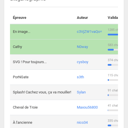
Épreuve
Auteur
Validations
1285 challeng
En image...
c3VjZW1vaQo=
583 challenge
Cathy
N0way
374 challenge
SVG ! Pour toujours...
cysboy
115 challenge
PorNGate
s3th
91 challengers
Splash! Cachez vous, ça va mouiller!
Sylan
41 challengers
Cheval de Troie
Maxou56800
335 challenge
À l'ancienne
nico34