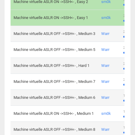
Machine virtuelle ASLR ON ->SSH<- , Easy 2
sm0k
219 cha
Machine virtuelle ASLR ON ->SSH<- , Easy 1
sm0k
280 cha
Machine virtuelle ASLR OFF ->SSH<- , Medium 3
Warr
265 cha
Machine virtuelle ASLR OFF ->SSH<- , Medium 5
Warr
224 cha
Machine virtuelle ASLR OFF ->SSH<- , Hard 1
Warr
230 cha
Machine virtuelle ASLR OFF ->SSH<- , Medium 7
Warr
168 cha
Machine virtuelle ASLR OFF ->SSH<- , Medium 6
Warr
139 cha
Machine virtuelle ASLR ON ->SSH<- , Medium 1
sm0k
112 cha
Machine virtuelle ASLR OFF ->SSH<- , Medium 8
Warr