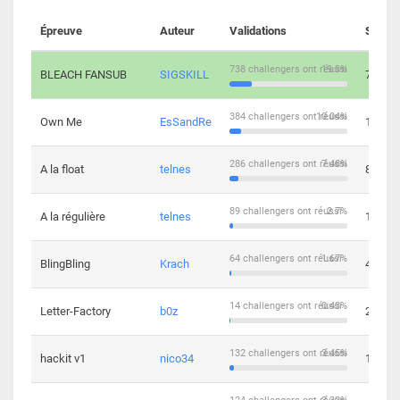
Épreuve
Auteur
Validations
Soluti
738 challengers ont réussi
19.3%
BLEACH FANSUB
SIGSKILL
7
384 challengers ont réussi
10.04%
Own Me
EsSandRe
13
286 challengers ont réussi
7.48%
A la float
telnes
8
89 challengers ont réussi
2.7%
A la régulière
telnes
10
64 challengers ont réussi
1.67%
BlingBling
Krach
4
14 challengers ont réussi
0.43%
Letter-Factory
b0z
2
132 challengers ont réussi
3.45%
hackit v1
nico34
12