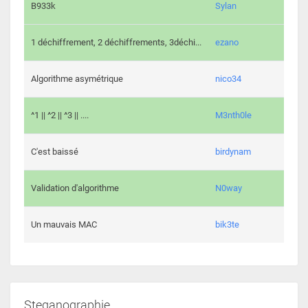
864 c
B933k
Sylan
408 c
1 déchiffrement, 2 déchiffrements, 3déchi...
ezano
146 c
Algorithme asymétrique
nico34
101 c
^1 || ^2 || ^3 || ....
M3nth0le
6 cha
C'est baissé
birdynam
392 c
Validation d'algorithme
N0way
271 c
Un mauvais MAC
bik3te
Steganographie