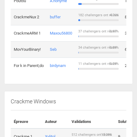
Poutou
A.nonyme
14
182 challengers ont réussi
4.76%
CrackmeNux 2
buffer
8
37 challengers ont réussi
0.97%
CrackmeARM 1
Maxou56800
3
34 challengers ont réussi
0.89%
MovYourBinary!
Seb
6
11 challengers ont réussi
0.29%
For k in Parent;do
birdynam
2
Crackme Windows
Épreuve
Auteur
Validations
Solutions
512 challengers ont réussi
13.39%
Crackme 1
Xylitol
9