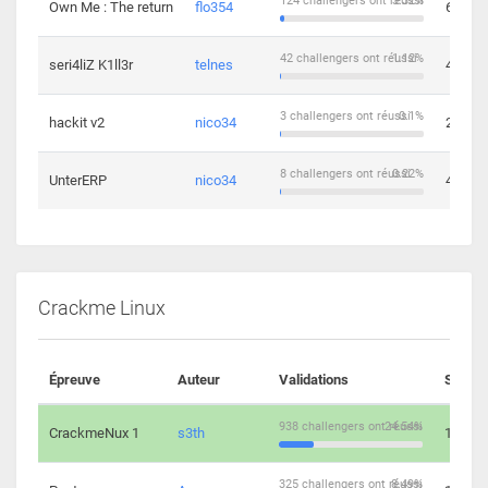
124 challengers ont réussi
3.32%
Own Me : The return
flo354
6
42 challengers ont réussi
1.12%
seri4liZ K1ll3r
telnes
4
3 challengers ont réussi
0.1%
hackit v2
nico34
2
8 challengers ont réussi
0.22%
UnterERP
nico34
4
Crackme Linux
Épreuve
Auteur
Validations
Soluti
938 challengers ont réussi
24.54%
CrackmeNux 1
s3th
14
325 challengers ont réussi
8.49%