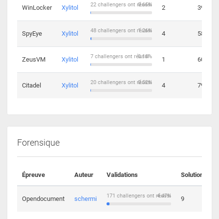
22 challengers ont réussi
0.65%
WinLocker
Xylitol
2
39
48 challengers ont réussi
1.26%
SpyEye
Xylitol
4
58
7 challengers ont réussi
0.18%
ZeusVM
Xylitol
1
60
20 challengers ont réussi
0.52%
Citadel
Xylitol
4
79
Forensique
Épreuve
Auteur
Validations
Solutions
171 challengers ont réussi
4.47%
Opendocument
schermi
9