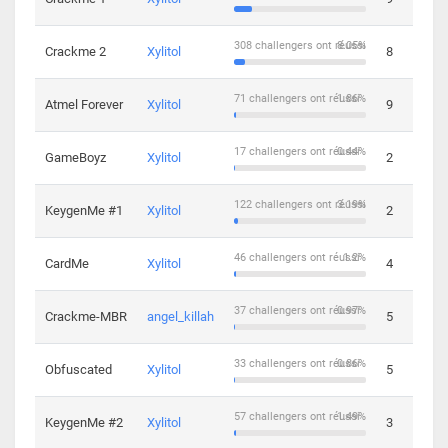
308 challengers ont réussi
8.05%
Crackme 2
Xylitol
8
71 challengers ont réussi
1.86%
Atmel Forever
Xylitol
9
17 challengers ont réussi
0.44%
GameBoyz
Xylitol
2
122 challengers ont réussi
3.19%
KeygenMe #1
Xylitol
2
46 challengers ont réussi
1.2%
CardMe
Xylitol
4
37 challengers ont réussi
0.97%
Crackme-MBR
angel_killah
5
33 challengers ont réussi
0.86%
Obfuscated
Xylitol
5
57 challengers ont réussi
1.49%
KeygenMe #2
Xylitol
3