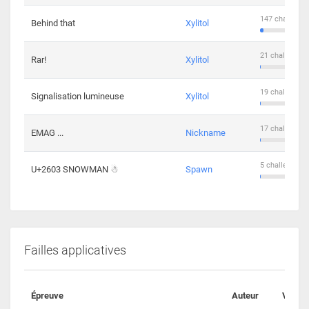
147 challenge
Behind that
Xylitol
21 challengers
Rar!
Xylitol
19 challengers
Signalisation lumineuse
Xylitol
17 challengers
EMAG ...
Nickname
5 challengers 
U+2603 SNOWMAN ☃
Spawn
Failles applicatives
Épreuve
Auteur
Valida