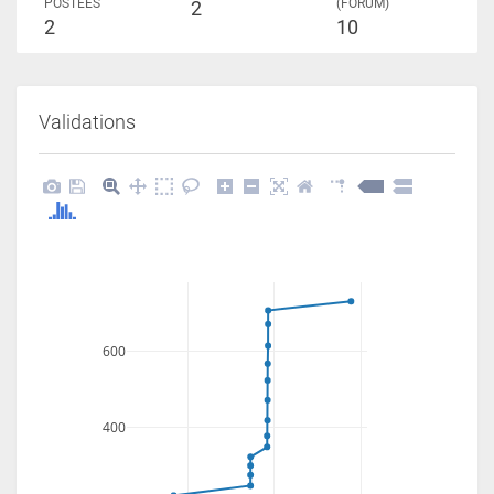
POSTÉES
(FORUM)
2
2
10
Validations
600
400