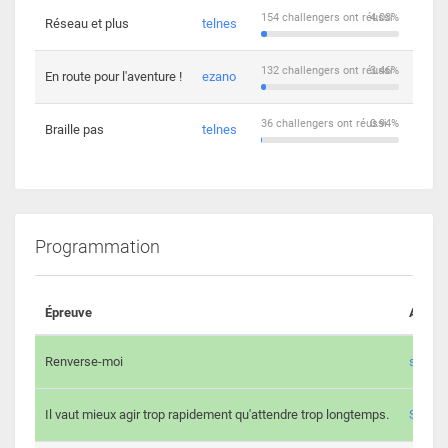
154 challengers ont réussi
4.03%
Réseau et plus
telnes
5
132 challengers ont réussi
3.46%
En route pour l'aventure !
ezano
4
36 challengers ont réussi
0.94%
Braille pas
telnes
8
Programmation
Épreuve
Auteur
Renverse-moi
s3th
Il vaut mieux agir trop rapidement qu'attendre trop longtemps.
Spl3en