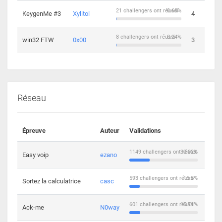
21 challengers ont réussi
0.68%
KeygenMe #3
Xylitol
4
8 challengers ont réussi
0.24%
win32 FTW
0x00
3
Réseau
Épreuve
Auteur
Validations
Solu
1149 challengers ont réussi
30.02%
Easy voip
ezano
10
593 challengers ont réussi
15.5%
Sortez la calculatrice
casc
14
601 challengers ont réussi
15.71%
Ack-me
N0way
5