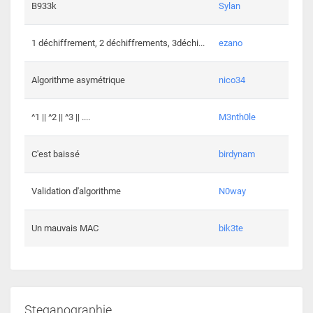
864 c
B933k
Sylan
408 c
1 déchiffrement, 2 déchiffrements, 3déchi...
ezano
146 c
Algorithme asymétrique
nico34
101 c
^1 || ^2 || ^3 || ....
M3nth0le
6 cha
C'est baissé
birdynam
392 c
Validation d'algorithme
N0way
271 c
Un mauvais MAC
bik3te
Steganographie