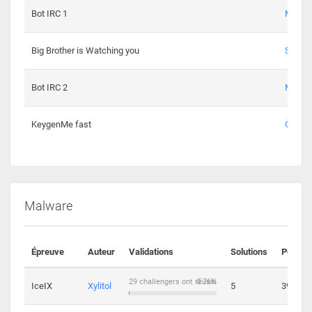
Bot IRC 1
Maxou
Big Brother is Watching you
Sopho
Bot IRC 2
Maxou
KeygenMe fast
Ge0
Malware
Épreuve
Auteur
Validations
Solutions
Points
29 challengers ont réussi
0.76%
IceIX
Xylitol
5
39