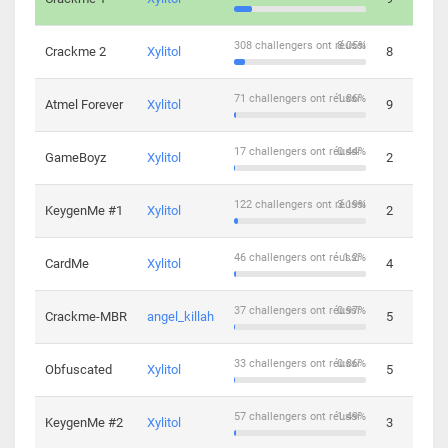
308 challengers ont réussi
8.05%
Crackme 2
Xylitol
8
71 challengers ont réussi
1.86%
Atmel Forever
Xylitol
9
17 challengers ont réussi
0.44%
GameBoyz
Xylitol
2
122 challengers ont réussi
3.19%
KeygenMe #1
Xylitol
2
46 challengers ont réussi
1.2%
CardMe
Xylitol
4
37 challengers ont réussi
0.97%
Crackme-MBR
angel_killah
5
33 challengers ont réussi
0.86%
Obfuscated
Xylitol
5
57 challengers ont réussi
1.49%
KeygenMe #2
Xylitol
3