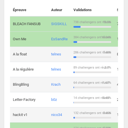
Épreuve
Auteur
Validations
Soluti
738 challengers ont réussi
19.3%
BLEACH FANSUB
SIGSKILL
7
384 challengers ont réussi
10.04%
Own Me
EsSandRe
13
286 challengers ont réussi
7.48%
A la float
telnes
8
89 challengers ont réussi
2.7%
A la régulière
telnes
10
64 challengers ont réussi
1.67%
BlingBling
Krach
4
14 challengers ont réussi
0.43%
Letter-Factory
b0z
2
132 challengers ont réussi
3.45%
hackit v1
nico34
12