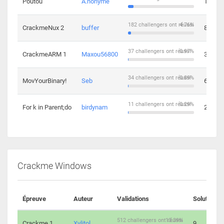
Poutou
A.nonyme
14
182 challengers ont réussi
4.76%
CrackmeNux 2
buffer
8
37 challengers ont réussi
0.97%
CrackmeARM 1
Maxou56800
3
34 challengers ont réussi
0.89%
MovYourBinary!
Seb
6
11 challengers ont réussi
0.29%
For k in Parent;do
birdynam
2
Crackme Windows
Épreuve
Auteur
Validations
Solutions
512 challengers ont réussi
13.39%
Crackme 1
Xylitol
9