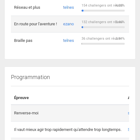
154 challengers ont réussi
4.03%
Réseau et plus
telnes
5
132 challengers ont réussi
3.46%
En route pour l'aventure !
ezano
4
36 challengers ont réussi
0.94%
Braille pas
telnes
8
Programmation
Épreuve
Auteur
Renverse-moi
s3th
Il vaut mieux agir trop rapidement qu'attendre trop longtemps.
Spl3en