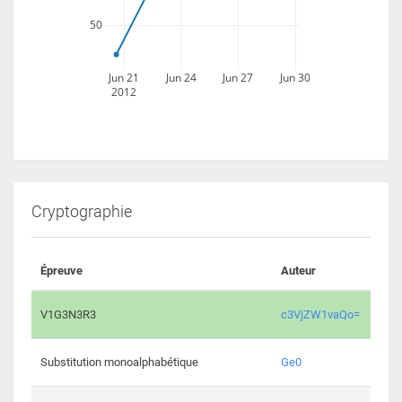
50
Jun 21
Jun 24
Jun 27
Jun 30
2012
Cryptographie
Épreuve
Auteur
Vali
2195 
V1G3N3R3
c3VjZW1vaQo=
2042 
Substitution monoalphabétique
Ge0