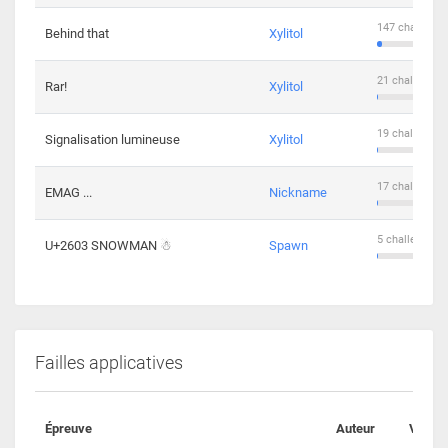
147 challenge
Behind that
Xylitol
21 challengers
Rar!
Xylitol
19 challengers
Signalisation lumineuse
Xylitol
17 challengers
EMAG ...
Nickname
5 challengers 
U+2603 SNOWMAN ☃
Spawn
Failles applicatives
Épreuve
Auteur
Valida