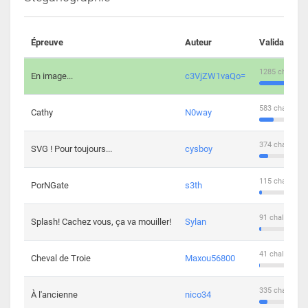
Épreuve
Auteur
Validations
1285 challeng
En image...
c3VjZW1vaQo=
583 challenge
Cathy
N0way
374 challenge
SVG ! Pour toujours...
cysboy
115 challenge
PorNGate
s3th
91 challengers
Splash! Cachez vous, ça va mouiller!
Sylan
41 challengers
Cheval de Troie
Maxou56800
335 challenge
À l'ancienne
nico34