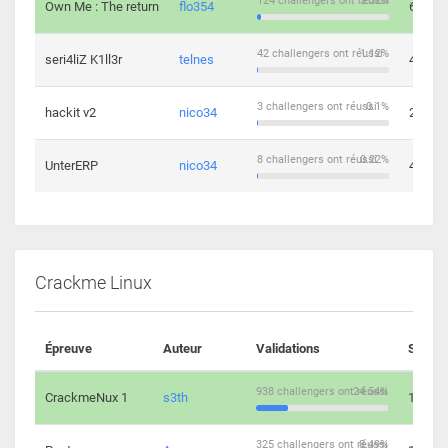
124 challengers ont réussi
3.32%
Own Me : The return
flo354
6
42 challengers ont réussi
1.12%
seri4liZ K1ll3r
telnes
4
3 challengers ont réussi
0.1%
hackit v2
nico34
2
8 challengers ont réussi
0.22%
UnterERP
nico34
4
Crackme Linux
Épreuve
Auteur
Validations
Soluti
938 challengers ont réussi
24.54%
CrackmeNux 1
s3th
14
325 challengers ont réussi
8.49%