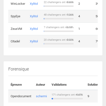
22 challengers ont réussi
0.65%
WinLocker
Xylitol
2
39
48 challengers ont réussi
1.26%
SpyEye
Xylitol
4
58
7 challengers ont réussi
0.18%
ZeusVM
Xylitol
1
60
20 challengers ont réussi
0.52%
Citadel
Xylitol
4
79
Forensique
Épreuve
Auteur
Validations
Solutions
171 challengers ont réussi
4.47%
Opendocument
schermi
9