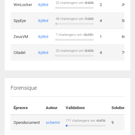
22 challengers ont réussi
0.65%
WinLocker
Xylitol
2
39
48 challengers ont réussi
1.26%
SpyEye
Xylitol
4
58
7 challengers ont réussi
0.18%
ZeusVM
Xylitol
1
60
20 challengers ont réussi
0.52%
Citadel
Xylitol
4
79
Forensique
Épreuve
Auteur
Validations
Solutions
171 challengers ont réussi
4.47%
Opendocument
schermi
9