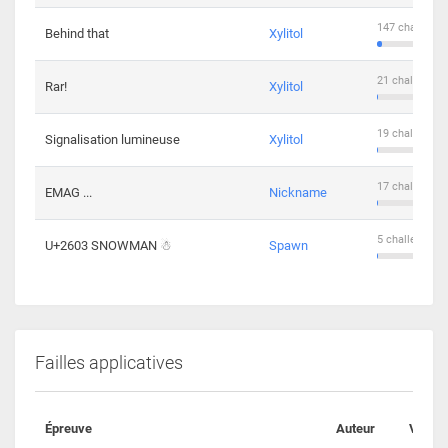
147 challenge
Behind that
Xylitol
21 challengers
Rar!
Xylitol
19 challengers
Signalisation lumineuse
Xylitol
17 challengers
EMAG ...
Nickname
5 challengers 
U+2603 SNOWMAN ☃
Spawn
Failles applicatives
Épreuve
Auteur
Valida