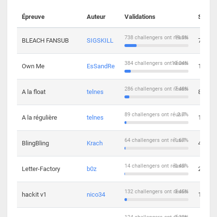
Épreuve
Auteur
Validations
Soluti
738 challengers ont réussi
19.3%
BLEACH FANSUB
SIGSKILL
7
384 challengers ont réussi
10.04%
Own Me
EsSandRe
13
286 challengers ont réussi
7.48%
A la float
telnes
8
89 challengers ont réussi
2.7%
A la régulière
telnes
10
64 challengers ont réussi
1.67%
BlingBling
Krach
4
14 challengers ont réussi
0.43%
Letter-Factory
b0z
2
132 challengers ont réussi
3.45%
hackit v1
nico34
12