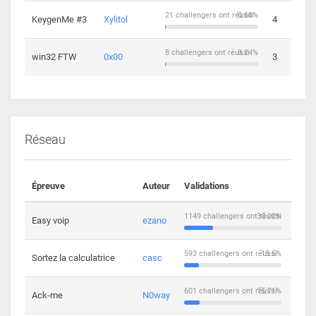
21 challengers ont réussi
0.68%
KeygenMe #3
Xylitol
4
8 challengers ont réussi
0.24%
win32 FTW
0x00
3
Réseau
Épreuve
Auteur
Validations
Solu
1149 challengers ont réussi
30.02%
Easy voip
ezano
10
593 challengers ont réussi
15.5%
Sortez la calculatrice
casc
14
601 challengers ont réussi
15.71%
Ack-me
N0way
5