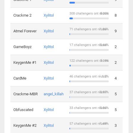
308 challengers ont réussi
8.05%
Crackme 2
Xylitol
8
71 challengers ont réussi
1.86%
Atmel Forever
Xylitol
9
17 challengers ont réussi
0.44%
GameBoyz
Xylitol
2
122 challengers ont réussi
3.19%
KeygenMe #1
Xylitol
2
46 challengers ont réussi
1.2%
CardMe
Xylitol
4
37 challengers ont réussi
0.97%
Crackme-MBR
angel_killah
5
33 challengers ont réussi
0.86%
Obfuscated
Xylitol
5
57 challengers ont réussi
1.49%
KeygenMe #2
Xylitol
3