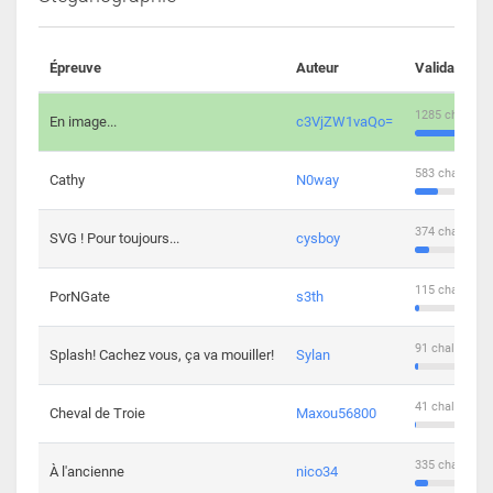
Épreuve
Auteur
Validations
1285 challeng
En image...
c3VjZW1vaQo=
583 challenge
Cathy
N0way
374 challenge
SVG ! Pour toujours...
cysboy
115 challenge
PorNGate
s3th
91 challengers
Splash! Cachez vous, ça va mouiller!
Sylan
41 challengers
Cheval de Troie
Maxou56800
335 challenge
À l'ancienne
nico34