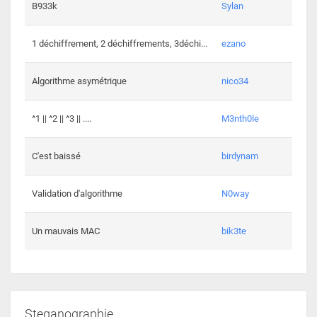
864 c
B933k
Sylan
408 c
1 déchiffrement, 2 déchiffrements, 3déchi...
ezano
146 c
Algorithme asymétrique
nico34
101 c
^1 || ^2 || ^3 || ....
M3nth0le
6 cha
C'est baissé
birdynam
392 c
Validation d'algorithme
N0way
271 c
Un mauvais MAC
bik3te
Steganographie