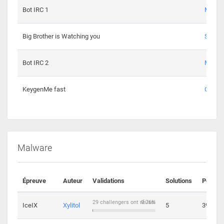
Bot IRC 1
Maxou
Big Brother is Watching you
Sopho
Bot IRC 2
Maxou
KeygenMe fast
Ge0
Malware
Épreuve
Auteur
Validations
Solutions
Points
29 challengers ont réussi
0.76%
IceIX
Xylitol
5
39