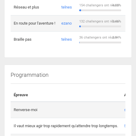
154 challengers ont réussi
4.03%
Réseau et plus
telnes
5
132 challengers ont réussi
3.46%
En route pour l'aventure !
ezano
4
36 challengers ont réussi
0.94%
Braille pas
telnes
8
Programmation
Épreuve
Auteur
Renverse-moi
s3th
Il vaut mieux agir trop rapidement qu'attendre trop longtemps.
Spl3en