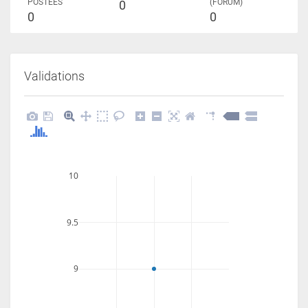
POSTÉES
(FORUM)
0
0
0
Validations
10
9.5
9