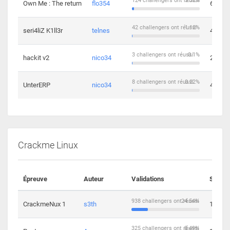
124 challengers ont réussi
3.32%
Own Me : The return
flo354
6
42 challengers ont réussi
1.12%
seri4liZ K1ll3r
telnes
4
3 challengers ont réussi
0.1%
hackit v2
nico34
2
8 challengers ont réussi
0.22%
UnterERP
nico34
4
Crackme Linux
Épreuve
Auteur
Validations
Soluti
938 challengers ont réussi
24.54%
CrackmeNux 1
s3th
14
325 challengers ont réussi
8.49%