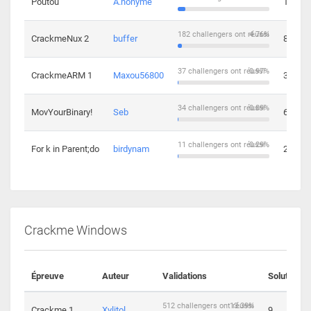
Poutou
A.nonyme
14
182 challengers ont réussi
4.76%
CrackmeNux 2
buffer
8
37 challengers ont réussi
0.97%
CrackmeARM 1
Maxou56800
3
34 challengers ont réussi
0.89%
MovYourBinary!
Seb
6
11 challengers ont réussi
0.29%
For k in Parent;do
birdynam
2
Crackme Windows
Épreuve
Auteur
Validations
Solutions
512 challengers ont réussi
13.39%
Crackme 1
Xylitol
9