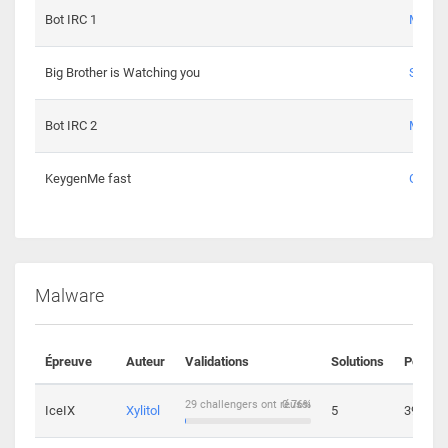
Bot IRC 1
Maxou
Big Brother is Watching you
Sopho
Bot IRC 2
Maxou
KeygenMe fast
Ge0
Malware
Épreuve
Auteur
Validations
Solutions
Points
29 challengers ont réussi
0.76%
IceIX
Xylitol
5
39