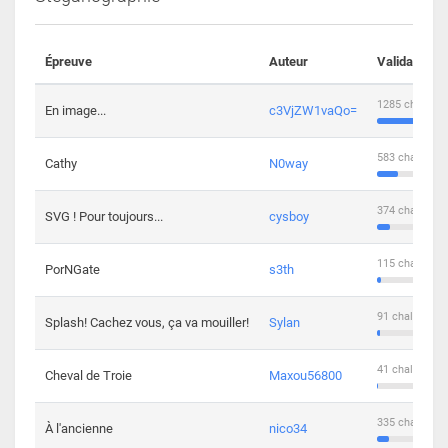
Épreuve
Auteur
Validations
1285 challeng
En image...
c3VjZW1vaQo=
583 challenge
Cathy
N0way
374 challenge
SVG ! Pour toujours...
cysboy
115 challenge
PorNGate
s3th
91 challengers
Splash! Cachez vous, ça va mouiller!
Sylan
41 challengers
Cheval de Troie
Maxou56800
335 challenge
À l'ancienne
nico34