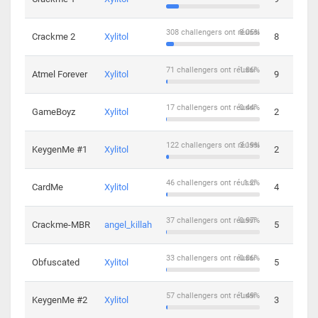
308 challengers ont réussi
8.05%
Crackme 2
Xylitol
8
71 challengers ont réussi
1.86%
Atmel Forever
Xylitol
9
17 challengers ont réussi
0.44%
GameBoyz
Xylitol
2
122 challengers ont réussi
3.19%
KeygenMe #1
Xylitol
2
46 challengers ont réussi
1.2%
CardMe
Xylitol
4
37 challengers ont réussi
0.97%
Crackme-MBR
angel_killah
5
33 challengers ont réussi
0.86%
Obfuscated
Xylitol
5
57 challengers ont réussi
1.49%
KeygenMe #2
Xylitol
3