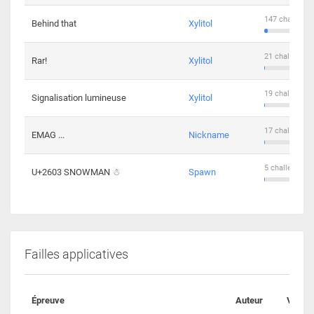
147 challenge
Behind that
Xylitol
21 challengers
Rar!
Xylitol
19 challengers
Signalisation lumineuse
Xylitol
17 challengers
EMAG ...
Nickname
5 challengers 
U+2603 SNOWMAN ☃
Spawn
Failles applicatives
Épreuve
Auteur
Valida