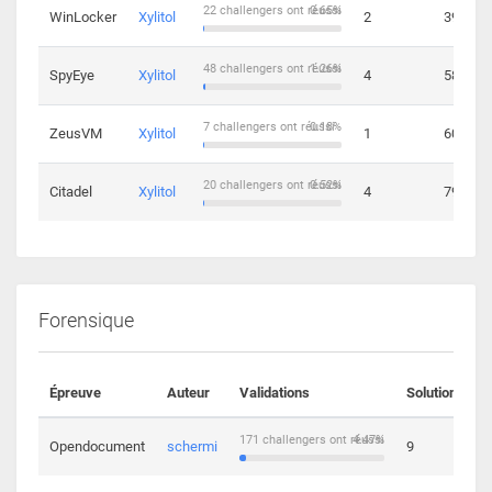
22 challengers ont réussi
0.65%
WinLocker
Xylitol
2
39
48 challengers ont réussi
1.26%
SpyEye
Xylitol
4
58
7 challengers ont réussi
0.18%
ZeusVM
Xylitol
1
60
20 challengers ont réussi
0.52%
Citadel
Xylitol
4
79
Forensique
Épreuve
Auteur
Validations
Solutions
171 challengers ont réussi
4.47%
Opendocument
schermi
9