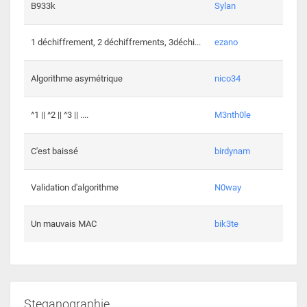
864 c
B933k
Sylan
408 c
1 déchiffrement, 2 déchiffrements, 3déchi...
ezano
146 c
Algorithme asymétrique
nico34
101 c
^1 || ^2 || ^3 || ....
M3nth0le
6 cha
C'est baissé
birdynam
392 c
Validation d'algorithme
N0way
271 c
Un mauvais MAC
bik3te
Steganographie