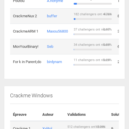
Poutou
A.nonyme
14
182 challengers ont réussi
4.76%
CrackmeNux 2
buffer
8
37 challengers ont réussi
0.97%
CrackmeARM 1
Maxou56800
3
34 challengers ont réussi
0.89%
MovYourBinary!
Seb
6
11 challengers ont réussi
0.29%
For k in Parent;do
birdynam
2
Crackme Windows
Épreuve
Auteur
Validations
Solutions
512 challengers ont réussi
13.39%
Crackme 1
Xylitol
9