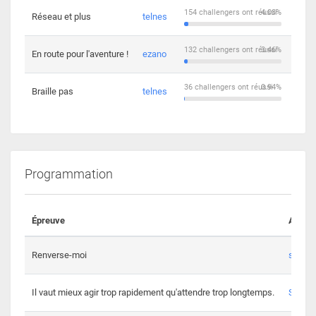
154 challengers ont réussi
4.03%
Réseau et plus
telnes
5
132 challengers ont réussi
3.46%
En route pour l'aventure !
ezano
4
36 challengers ont réussi
0.94%
Braille pas
telnes
8
Programmation
Épreuve
Auteur
Renverse-moi
s3th
Il vaut mieux agir trop rapidement qu'attendre trop longtemps.
Spl3en