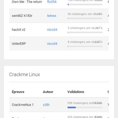
124 challengers ont réussi
3.32%
Own Me : The return
flo354
6
42 challengers ont réussi
1.12%
seri4liZ K1ll3r
telnes
4
3 challengers ont réussi
0.1%
hackit v2
nico34
2
8 challengers ont réussi
0.22%
UnterERP
nico34
4
Crackme Linux
Épreuve
Auteur
Validations
Soluti
938 challengers ont réussi
24.54%
CrackmeNux 1
s3th
14
325 challengers ont réussi
8.49%