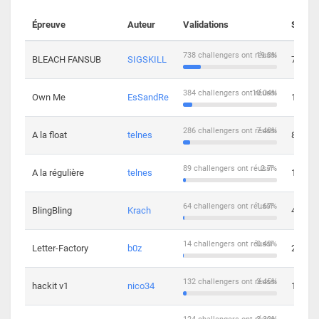
Épreuve
Auteur
Validations
Soluti
738 challengers ont réussi
19.3%
BLEACH FANSUB
SIGSKILL
7
384 challengers ont réussi
10.04%
Own Me
EsSandRe
13
286 challengers ont réussi
7.48%
A la float
telnes
8
89 challengers ont réussi
2.7%
A la régulière
telnes
10
64 challengers ont réussi
1.67%
BlingBling
Krach
4
14 challengers ont réussi
0.43%
Letter-Factory
b0z
2
132 challengers ont réussi
3.45%
hackit v1
nico34
12