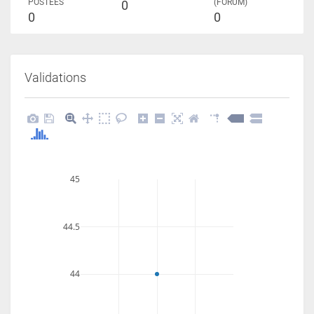
POSTÉES
(FORUM)
0
0
0
Validations
45
44.5
44