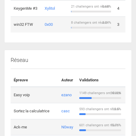
21 challengers ont réussi
0.68%
KeygenMe #3
Xylitol
4
8 challengers ont réussi
0.24%
win32 FTW
0x00
3
Réseau
Épreuve
Auteur
Validations
Solu
1149 challengers ont réussi
30.02%
Easy voip
ezano
10
593 challengers ont réussi
15.5%
Sortez la calculatrice
casc
14
601 challengers ont réussi
15.71%
Ack-me
N0way
5