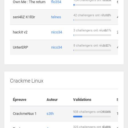
124 challengers ont réussi
3.32%
Own Me : The return
flo354
6
42 challengers ont réussi
1.12%
seri4liZ K1ll3r
telnes
4
3 challengers ont réussi
0.1%
hackit v2
nico34
2
8 challengers ont réussi
0.22%
UnterERP
nico34
4
Crackme Linux
Épreuve
Auteur
Validations
Soluti
938 challengers ont réussi
24.54%
CrackmeNux 1
s3th
14
325 challengers ont réussi
8.49%