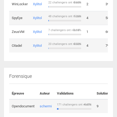
22 challengers ont réussi
0.65%
WinLocker
Xylitol
2
39
48 challengers ont réussi
1.26%
SpyEye
Xylitol
4
58
7 challengers ont réussi
0.18%
ZeusVM
Xylitol
1
60
20 challengers ont réussi
0.52%
Citadel
Xylitol
4
79
Forensique
Épreuve
Auteur
Validations
Solutions
171 challengers ont réussi
4.47%
Opendocument
schermi
9