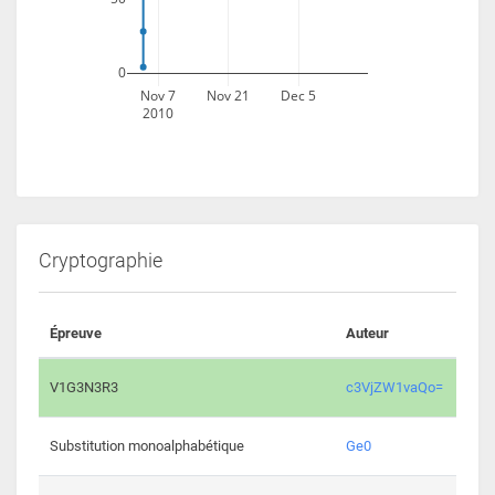
0
Nov 7
Nov 21
Dec 5
2010
Cryptographie
Épreuve
Auteur
Vali
2193 
V1G3N3R3
c3VjZW1vaQo=
2041 
Substitution monoalphabétique
Ge0