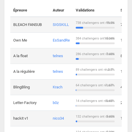
Épreuve
Auteur
Validations
Soluti
738 challengers ont réussi
19.3%
BLEACH FANSUB
SIGSKILL
7
384 challengers ont réussi
10.04%
Own Me
EsSandRe
13
286 challengers ont réussi
7.48%
A la float
telnes
8
89 challengers ont réussi
2.7%
A la régulière
telnes
10
64 challengers ont réussi
1.67%
BlingBling
Krach
4
14 challengers ont réussi
0.43%
Letter-Factory
b0z
2
132 challengers ont réussi
3.45%
hackit v1
nico34
12