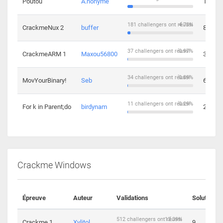
Poutou
A.nonyme
14
181 challengers ont réussi
4.73%
CrackmeNux 2
buffer
8
37 challengers ont réussi
0.97%
CrackmeARM 1
Maxou56800
3
34 challengers ont réussi
0.89%
MovYourBinary!
Seb
6
11 challengers ont réussi
0.29%
For k in Parent;do
birdynam
2
Crackme Windows
Épreuve
Auteur
Validations
Solutions
512 challengers ont réussi
13.39%
Crackme 1
Xylitol
9