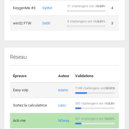
21 challengers ont réussi
0.68%
KeygenMe #3
Xylitol
4
8 challengers ont réussi
0.24%
win32 FTW
0x00
3
Réseau
Épreuve
Auteur
Validations
Solu
1148 challengers ont réussi
30.01%
Easy voip
ezano
10
593 challengers ont réussi
15.5%
Sortez la calculatrice
casc
14
601 challengers ont réussi
15.71%
Ack-me
N0way
5