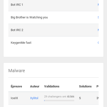
Bot IRC 1
Maxou
Big Brother is Watching you
Sopho
Bot IRC 2
Maxou
KeygenMe fast
Ge0
Malware
Épreuve
Auteur
Validations
Solutions
Points
29 challengers ont réussi
0.76%
IceIX
Xylitol
5
39