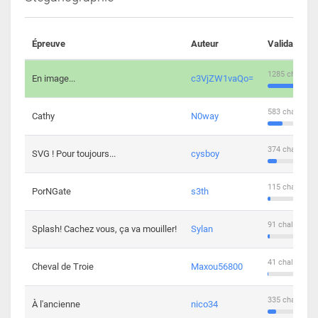
Épreuve
Auteur
Validations
1285 challeng
En image...
c3VjZW1vaQo=
583 challenge
Cathy
N0way
374 challenge
SVG ! Pour toujours...
cysboy
115 challenge
PorNGate
s3th
91 challengers
Splash! Cachez vous, ça va mouiller!
Sylan
41 challengers
Cheval de Troie
Maxou56800
335 challenge
À l'ancienne
nico34