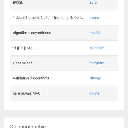
864 c
B933k
Sylan
408 c
1 déchiffrement, 2 déchiffrements, 3déchi...
ezano
146 c
Algorithme asymétrique
nico34
101 c
^1 || ^2 || ^3 || ....
M3nth0le
6 cha
C'est baissé
birdynam
392 c
Validation d'algorithme
N0way
271 c
Un mauvais MAC
bik3te
Steganographie