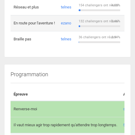
154 challengers ont réussi
4.03%
Réseau et plus
telnes
5
132 challengers ont réussi
3.46%
En route pour l'aventure !
ezano
4
36 challengers ont réussi
0.94%
Braille pas
telnes
8
Programmation
Épreuve
Auteur
Renverse-moi
s3th
Il vaut mieux agir trop rapidement qu'attendre trop longtemps.
Spl3en