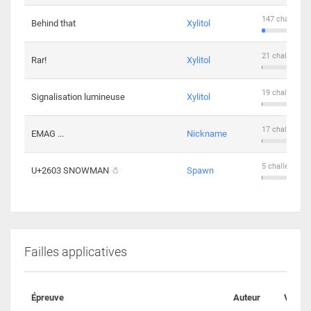
147 challenge
Behind that
Xylitol
21 challengers
Rar!
Xylitol
19 challengers
Signalisation lumineuse
Xylitol
17 challengers
EMAG ...
Nickname
5 challengers 
U+2603 SNOWMAN ☃
Spawn
Failles applicatives
Épreuve
Auteur
Valida