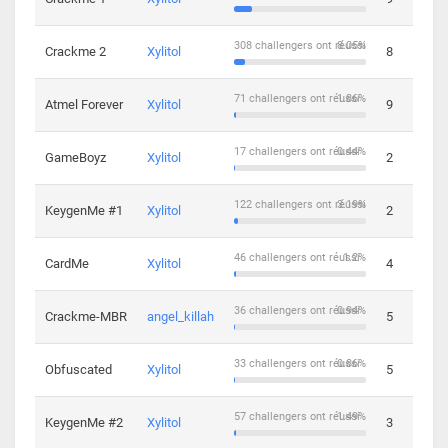
308 challengers ont réussi
8.05%
Crackme 2
Xylitol
8
71 challengers ont réussi
1.86%
Atmel Forever
Xylitol
9
17 challengers ont réussi
0.44%
GameBoyz
Xylitol
2
122 challengers ont réussi
3.19%
KeygenMe #1
Xylitol
2
46 challengers ont réussi
1.2%
CardMe
Xylitol
4
36 challengers ont réussi
0.94%
Crackme-MBR
angel_killah
5
33 challengers ont réussi
0.86%
Obfuscated
Xylitol
5
57 challengers ont réussi
1.49%
KeygenMe #2
Xylitol
3