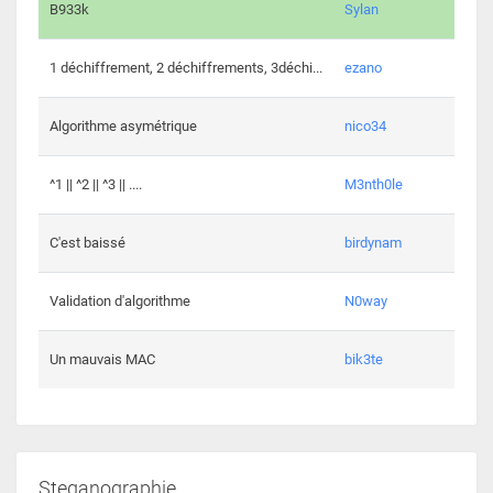
864 c
B933k
Sylan
408 c
1 déchiffrement, 2 déchiffrements, 3déchi...
ezano
146 c
Algorithme asymétrique
nico34
101 c
^1 || ^2 || ^3 || ....
M3nth0le
6 cha
C'est baissé
birdynam
392 c
Validation d'algorithme
N0way
271 c
Un mauvais MAC
bik3te
Steganographie