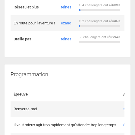
154 challengers ont réussi
4.03%
Réseau et plus
telnes
5
132 challengers ont réussi
3.46%
En route pour l'aventure !
ezano
4
36 challengers ont réussi
0.94%
Braille pas
telnes
8
Programmation
Épreuve
Auteur
Renverse-moi
s3th
Il vaut mieux agir trop rapidement qu'attendre trop longtemps.
Spl3en