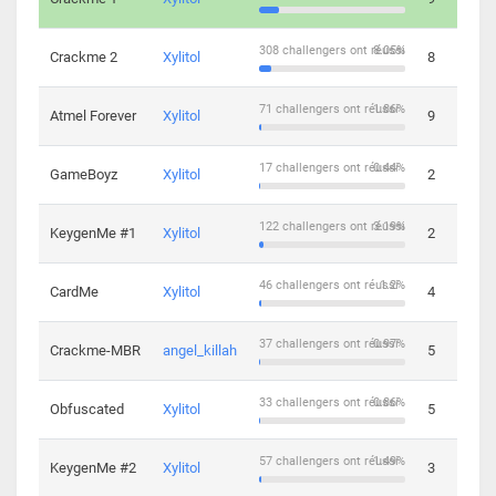
308 challengers ont réussi
8.05%
Crackme 2
Xylitol
8
71 challengers ont réussi
1.86%
Atmel Forever
Xylitol
9
17 challengers ont réussi
0.44%
GameBoyz
Xylitol
2
122 challengers ont réussi
3.19%
KeygenMe #1
Xylitol
2
46 challengers ont réussi
1.2%
CardMe
Xylitol
4
37 challengers ont réussi
0.97%
Crackme-MBR
angel_killah
5
33 challengers ont réussi
0.86%
Obfuscated
Xylitol
5
57 challengers ont réussi
1.49%
KeygenMe #2
Xylitol
3