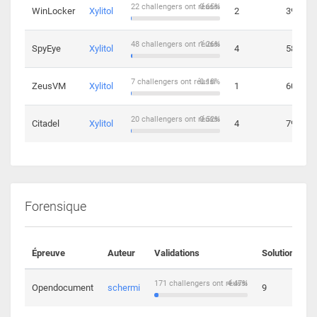
22 challengers ont réussi
0.65%
WinLocker
Xylitol
2
39
48 challengers ont réussi
1.26%
SpyEye
Xylitol
4
58
7 challengers ont réussi
0.18%
ZeusVM
Xylitol
1
60
20 challengers ont réussi
0.52%
Citadel
Xylitol
4
79
Forensique
Épreuve
Auteur
Validations
Solutions
171 challengers ont réussi
4.47%
Opendocument
schermi
9