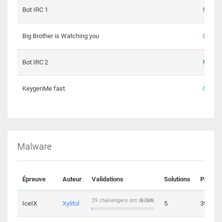
Bot IRC 1
Maxou
Big Brother is Watching you
Sopho
Bot IRC 2
Maxou
KeygenMe fast
Ge0
Malware
Épreuve
Auteur
Validations
Solutions
Points
29 challengers ont réussi
0.76%
IceIX
Xylitol
5
39