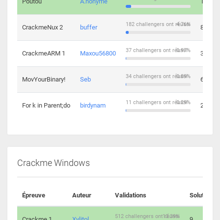
Poutou
A.nonyme
14
182 challengers ont réussi
4.76%
CrackmeNux 2
buffer
8
37 challengers ont réussi
0.97%
CrackmeARM 1
Maxou56800
3
34 challengers ont réussi
0.89%
MovYourBinary!
Seb
6
11 challengers ont réussi
0.29%
For k in Parent;do
birdynam
2
Crackme Windows
Épreuve
Auteur
Validations
Solutions
512 challengers ont réussi
13.39%
Crackme 1
Xylitol
9