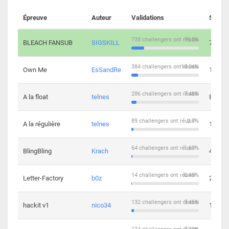
Épreuve
Auteur
Validations
Soluti
738 challengers ont réussi
19.3%
BLEACH FANSUB
SIGSKILL
7
384 challengers ont réussi
10.04%
Own Me
EsSandRe
13
286 challengers ont réussi
7.48%
A la float
telnes
8
89 challengers ont réussi
2.7%
A la régulière
telnes
10
64 challengers ont réussi
1.67%
BlingBling
Krach
4
14 challengers ont réussi
0.43%
Letter-Factory
b0z
2
132 challengers ont réussi
3.45%
hackit v1
nico34
12