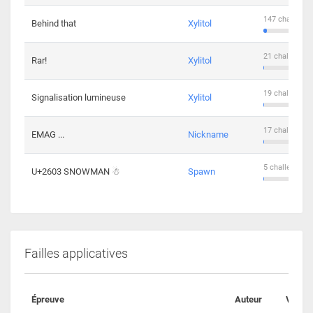
147 challenge
Behind that
Xylitol
21 challengers
Rar!
Xylitol
19 challengers
Signalisation lumineuse
Xylitol
17 challengers
EMAG ...
Nickname
5 challengers 
U+2603 SNOWMAN ☃
Spawn
Failles applicatives
Épreuve
Auteur
Valida