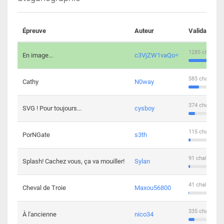
Épreuve
Auteur
Validations
1285 challeng
En image...
c3VjZW1vaQo=
583 challenge
Cathy
N0way
374 challenge
SVG ! Pour toujours...
cysboy
115 challenge
PorNGate
s3th
91 challengers
Splash! Cachez vous, ça va mouiller!
Sylan
41 challengers
Cheval de Troie
Maxou56800
335 challenge
À l'ancienne
nico34