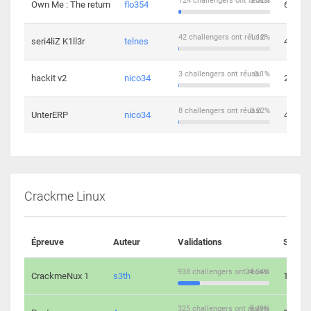
124 challengers ont réussi
3.32%
Own Me : The return
flo354
6
42 challengers ont réussi
1.12%
seri4liZ K1ll3r
telnes
4
3 challengers ont réussi
0.1%
hackit v2
nico34
2
8 challengers ont réussi
0.22%
UnterERP
nico34
4
Crackme Linux
Épreuve
Auteur
Validations
Soluti
938 challengers ont réussi
24.54%
CrackmeNux 1
s3th
14
325 challengers ont réussi
8.49%