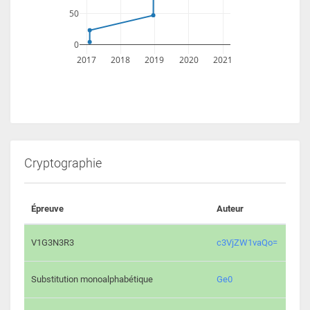
50
0
2017
2018
2019
2020
2021
Cryptographie
Épreuve
Auteur
Vali
2194 
V1G3N3R3
c3VjZW1vaQo=
2041 
Substitution monoalphabétique
Ge0