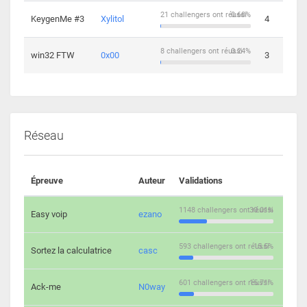
21 challengers ont réussi
0.68%
KeygenMe #3
Xylitol
4
8 challengers ont réussi
0.24%
win32 FTW
0x00
3
Réseau
Épreuve
Auteur
Validations
Solu
1148 challengers ont réussi
30.01%
Easy voip
ezano
10
593 challengers ont réussi
15.5%
Sortez la calculatrice
casc
14
601 challengers ont réussi
15.71%
Ack-me
N0way
5