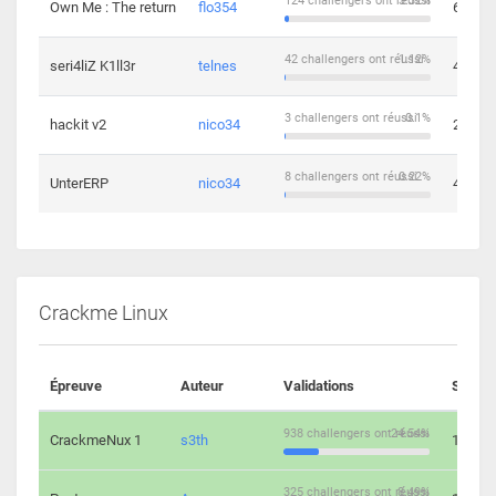
124 challengers ont réussi
3.32%
Own Me : The return
flo354
6
42 challengers ont réussi
1.12%
seri4liZ K1ll3r
telnes
4
3 challengers ont réussi
0.1%
hackit v2
nico34
2
8 challengers ont réussi
0.22%
UnterERP
nico34
4
Crackme Linux
Épreuve
Auteur
Validations
Soluti
938 challengers ont réussi
24.54%
CrackmeNux 1
s3th
14
325 challengers ont réussi
8.49%