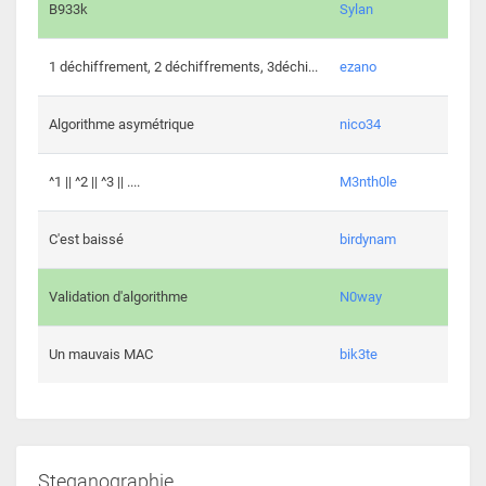
864 c
B933k
Sylan
408 c
1 déchiffrement, 2 déchiffrements, 3déchi...
ezano
146 c
Algorithme asymétrique
nico34
101 c
^1 || ^2 || ^3 || ....
M3nth0le
6 cha
C'est baissé
birdynam
392 c
Validation d'algorithme
N0way
271 c
Un mauvais MAC
bik3te
Steganographie