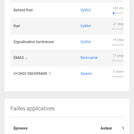
147 challenge
Behind that
Xylitol
21 challengers
Rar!
Xylitol
19 challengers
Signalisation lumineuse
Xylitol
17 challengers
EMAG ...
Nickname
5 challengers 
U+2603 SNOWMAN ☃
Spawn
Failles applicatives
Épreuve
Auteur
Valida