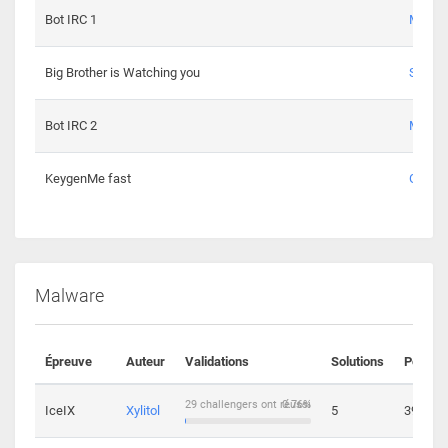
Bot IRC 1
Maxou
Big Brother is Watching you
Sopho
Bot IRC 2
Maxou
KeygenMe fast
Ge0
Malware
Épreuve
Auteur
Validations
Solutions
Points
29 challengers ont réussi
0.76%
IceIX
Xylitol
5
39