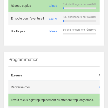
154 challengers ont réussi
4.03%
Réseau et plus
telnes
5
132 challengers ont réussi
3.46%
En route pour l'aventure !
ezano
4
36 challengers ont réussi
0.94%
Braille pas
telnes
8
Programmation
Épreuve
Auteur
Renverse-moi
s3th
Il vaut mieux agir trop rapidement qu'attendre trop longtemps.
Spl3en