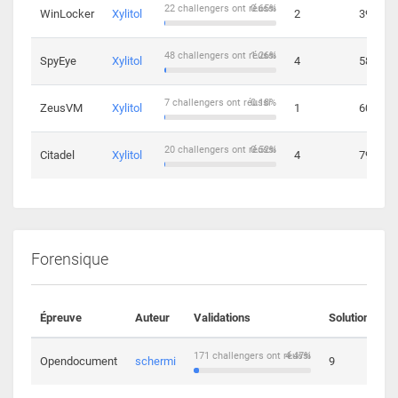
22 challengers ont réussi
0.65%
WinLocker
Xylitol
2
39
48 challengers ont réussi
1.26%
SpyEye
Xylitol
4
58
7 challengers ont réussi
0.18%
ZeusVM
Xylitol
1
60
20 challengers ont réussi
0.52%
Citadel
Xylitol
4
79
Forensique
Épreuve
Auteur
Validations
Solutions
171 challengers ont réussi
4.47%
Opendocument
schermi
9