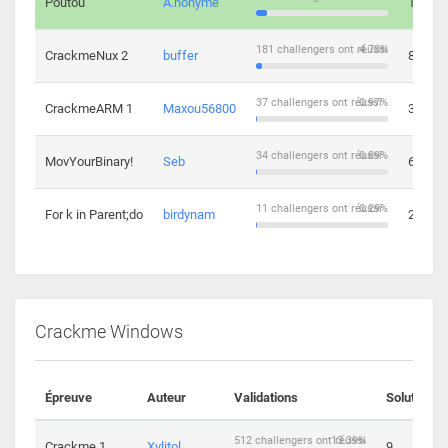
Poutou
A.nonyme
14
181 challengers ont réussi
4.73%
CrackmeNux 2
buffer
8
37 challengers ont réussi
0.97%
CrackmeARM 1
Maxou56800
3
34 challengers ont réussi
0.89%
MovYourBinary!
Seb
6
11 challengers ont réussi
0.29%
For k in Parent;do
birdynam
2
Crackme Windows
Épreuve
Auteur
Validations
Solutions
512 challengers ont réussi
13.39%
Crackme 1
Xylitol
9