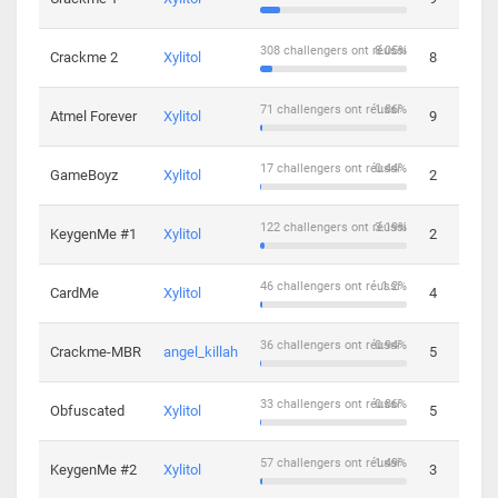
308 challengers ont réussi
8.05%
Crackme 2
Xylitol
8
71 challengers ont réussi
1.86%
Atmel Forever
Xylitol
9
17 challengers ont réussi
0.44%
GameBoyz
Xylitol
2
122 challengers ont réussi
3.19%
KeygenMe #1
Xylitol
2
46 challengers ont réussi
1.2%
CardMe
Xylitol
4
36 challengers ont réussi
0.94%
Crackme-MBR
angel_killah
5
33 challengers ont réussi
0.86%
Obfuscated
Xylitol
5
57 challengers ont réussi
1.49%
KeygenMe #2
Xylitol
3