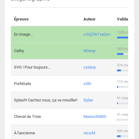
Épreuve
Auteur
Validations
1285 challeng
En image...
c3VjZW1vaQo=
583 challenge
Cathy
N0way
374 challenge
SVG ! Pour toujours...
cysboy
115 challenge
PorNGate
s3th
91 challengers
Splash! Cachez vous, ça va mouiller!
Sylan
41 challengers
Cheval de Troie
Maxou56800
335 challenge
À l'ancienne
nico34