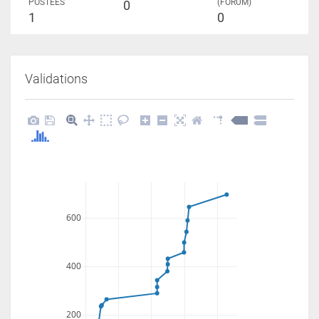
POSTÉES
(FORUM)
0
1
0
Validations
600
400
200