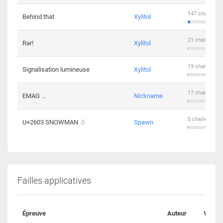
147 challenge
Behind that
Xylitol
21 challengers
Rar!
Xylitol
19 challengers
Signalisation lumineuse
Xylitol
17 challengers
EMAG ...
Nickname
5 challengers 
U+2603 SNOWMAN ☃
Spawn
Failles applicatives
Épreuve
Auteur
Valida