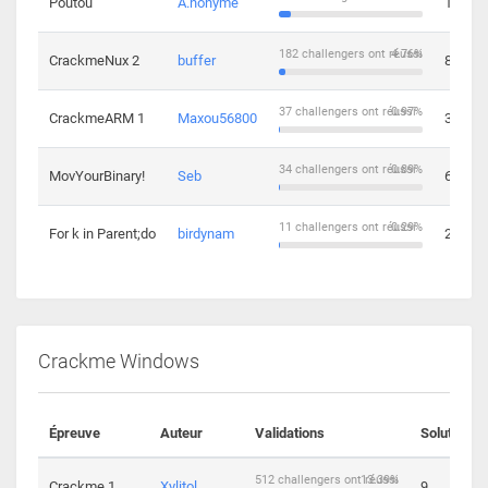
Poutou
A.nonyme
14
182 challengers ont réussi
4.76%
CrackmeNux 2
buffer
8
37 challengers ont réussi
0.97%
CrackmeARM 1
Maxou56800
3
34 challengers ont réussi
0.89%
MovYourBinary!
Seb
6
11 challengers ont réussi
0.29%
For k in Parent;do
birdynam
2
Crackme Windows
Épreuve
Auteur
Validations
Solutions
512 challengers ont réussi
13.39%
Crackme 1
Xylitol
9