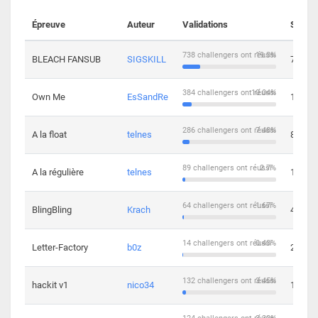
Épreuve
Auteur
Validations
Soluti
738 challengers ont réussi
19.3%
BLEACH FANSUB
SIGSKILL
7
384 challengers ont réussi
10.04%
Own Me
EsSandRe
13
286 challengers ont réussi
7.48%
A la float
telnes
8
89 challengers ont réussi
2.7%
A la régulière
telnes
10
64 challengers ont réussi
1.67%
BlingBling
Krach
4
14 challengers ont réussi
0.43%
Letter-Factory
b0z
2
132 challengers ont réussi
3.45%
hackit v1
nico34
12