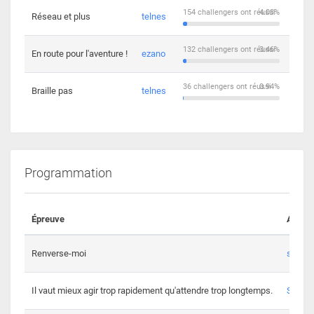
154 challengers ont réussi
4.03%
Réseau et plus
telnes
5
132 challengers ont réussi
3.46%
En route pour l'aventure !
ezano
4
36 challengers ont réussi
0.94%
Braille pas
telnes
8
Programmation
Épreuve
Auteur
Renverse-moi
s3th
Il vaut mieux agir trop rapidement qu'attendre trop longtemps.
Spl3en