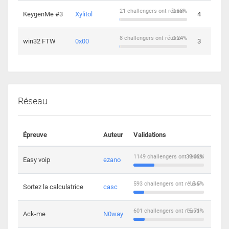
21 challengers ont réussi
0.68%
KeygenMe #3
Xylitol
4
8 challengers ont réussi
0.24%
win32 FTW
0x00
3
Réseau
Épreuve
Auteur
Validations
Solu
1149 challengers ont réussi
30.02%
Easy voip
ezano
10
593 challengers ont réussi
15.5%
Sortez la calculatrice
casc
14
601 challengers ont réussi
15.71%
Ack-me
N0way
5