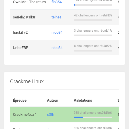
124 challengers ont réussi
3.32%
Own Me : The return
flo354
6
42 challengers ont réussi
1.12%
seri4liZ K1ll3r
telnes
4
3 challengers ont réussi
0.1%
hackit v2
nico34
2
8 challengers ont réussi
0.22%
UnterERP
nico34
4
Crackme Linux
Épreuve
Auteur
Validations
Soluti
938 challengers ont réussi
24.54%
CrackmeNux 1
s3th
14
325 challengers ont réussi
8.49%