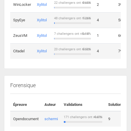
22 challengers ont réussi
0.65%
WinLocker
Xylitol
2
39
48 challengers ont réussi
1.26%
SpyEye
Xylitol
4
58
7 challengers ont réussi
0.18%
ZeusVM
Xylitol
1
60
20 challengers ont réussi
0.52%
Citadel
Xylitol
4
79
Forensique
Épreuve
Auteur
Validations
Solutions
171 challengers ont réussi
4.47%
Opendocument
schermi
9