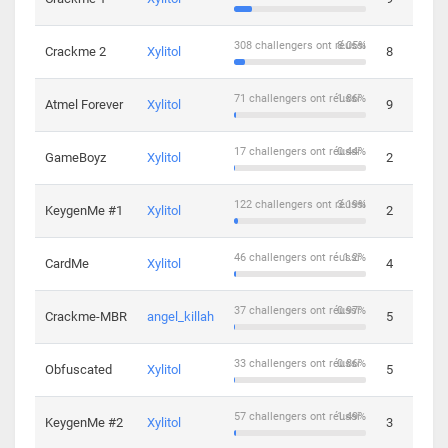
308 challengers ont réussi
8.05%
Crackme 2
Xylitol
8
71 challengers ont réussi
1.86%
Atmel Forever
Xylitol
9
17 challengers ont réussi
0.44%
GameBoyz
Xylitol
2
122 challengers ont réussi
3.19%
KeygenMe #1
Xylitol
2
46 challengers ont réussi
1.2%
CardMe
Xylitol
4
37 challengers ont réussi
0.97%
Crackme-MBR
angel_killah
5
33 challengers ont réussi
0.86%
Obfuscated
Xylitol
5
57 challengers ont réussi
1.49%
KeygenMe #2
Xylitol
3