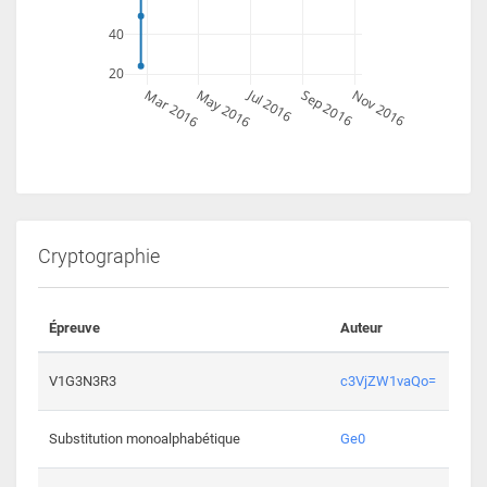
40
20
Jul 2016
Mar 2016
May 2016
Sep 2016
Nov 2016
Cryptographie
Épreuve
Auteur
Vali
2194 
V1G3N3R3
c3VjZW1vaQo=
2041 
Substitution monoalphabétique
Ge0