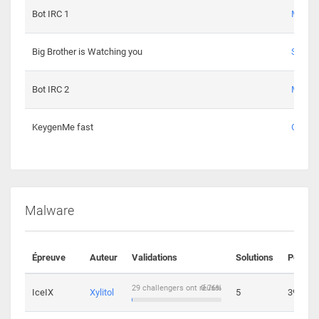
Bot IRC 1
Maxou
Big Brother is Watching you
Sopho
Bot IRC 2
Maxou
KeygenMe fast
Ge0
Malware
Épreuve
Auteur
Validations
Solutions
Points
29 challengers ont réussi
0.76%
IceIX
Xylitol
5
39