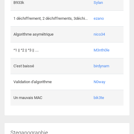
864 c
B933k
Sylan
408 c
1 déchiffrement, 2 déchiffrements, 3déchi...
ezano
146 c
Algorithme asymétrique
nico34
101 c
^1 || ^2 || ^3 || ....
M3nth0le
6 cha
C'est baissé
birdynam
392 c
Validation d'algorithme
N0way
271 c
Un mauvais MAC
bik3te
Steganographie