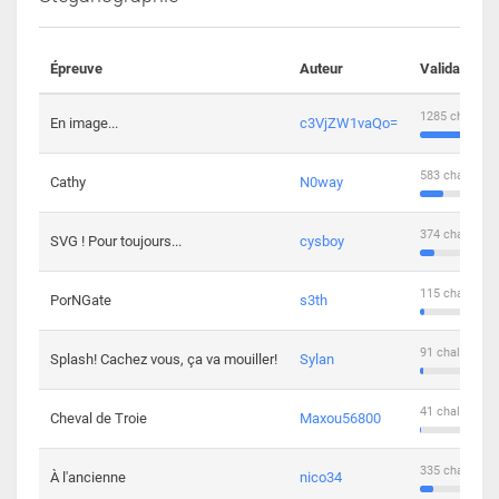
Épreuve
Auteur
Validations
1285 challeng
En image...
c3VjZW1vaQo=
583 challenge
Cathy
N0way
374 challenge
SVG ! Pour toujours...
cysboy
115 challenge
PorNGate
s3th
91 challengers
Splash! Cachez vous, ça va mouiller!
Sylan
41 challengers
Cheval de Troie
Maxou56800
335 challenge
À l'ancienne
nico34