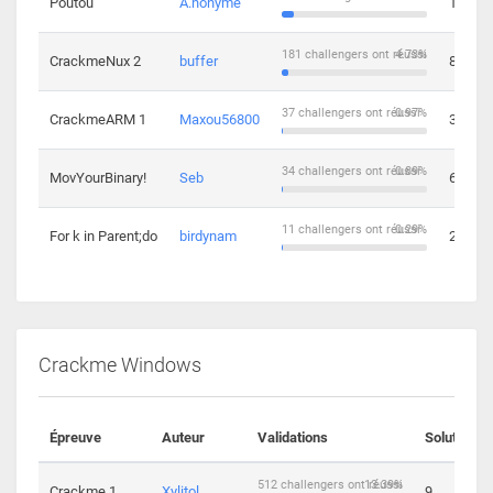
Poutou
A.nonyme
14
181 challengers ont réussi
4.73%
CrackmeNux 2
buffer
8
37 challengers ont réussi
0.97%
CrackmeARM 1
Maxou56800
3
34 challengers ont réussi
0.89%
MovYourBinary!
Seb
6
11 challengers ont réussi
0.29%
For k in Parent;do
birdynam
2
Crackme Windows
Épreuve
Auteur
Validations
Solutions
512 challengers ont réussi
13.39%
Crackme 1
Xylitol
9