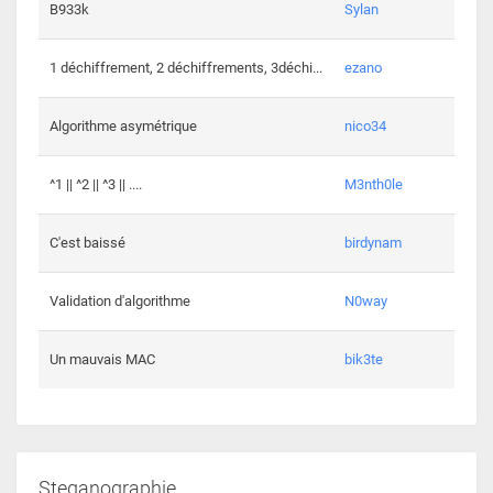
864 c
B933k
Sylan
408 c
1 déchiffrement, 2 déchiffrements, 3déchi...
ezano
146 c
Algorithme asymétrique
nico34
101 c
^1 || ^2 || ^3 || ....
M3nth0le
6 cha
C'est baissé
birdynam
392 c
Validation d'algorithme
N0way
271 c
Un mauvais MAC
bik3te
Steganographie