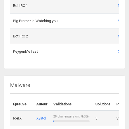
Bot IRC 1
Maxou
Big Brother is Watching you
Sopho
Bot IRC 2
Maxou
KeygenMe fast
Ge0
Malware
Épreuve
Auteur
Validations
Solutions
Points
29 challengers ont réussi
0.76%
IceIX
Xylitol
5
39