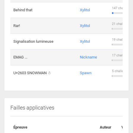
147 challenge
Behind that
Xylitol
21 challengers
Rar!
Xylitol
19 challengers
Signalisation lumineuse
Xylitol
17 challengers
EMAG ...
Nickname
5 challengers 
U+2603 SNOWMAN ☃
Spawn
Failles applicatives
Épreuve
Auteur
Valida