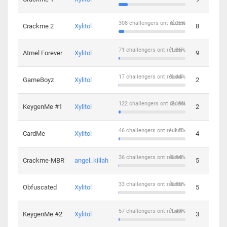
308 challengers ont réussi
8.05%
Crackme 2
Xylitol
8
71 challengers ont réussi
1.86%
Atmel Forever
Xylitol
9
17 challengers ont réussi
0.44%
GameBoyz
Xylitol
2
122 challengers ont réussi
3.19%
KeygenMe #1
Xylitol
2
46 challengers ont réussi
1.2%
CardMe
Xylitol
4
36 challengers ont réussi
0.94%
Crackme-MBR
angel_killah
5
33 challengers ont réussi
0.86%
Obfuscated
Xylitol
5
57 challengers ont réussi
1.49%
KeygenMe #2
Xylitol
3