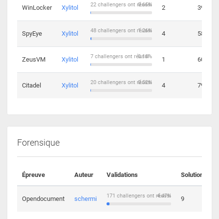
22 challengers ont réussi
0.65%
WinLocker
Xylitol
2
39
48 challengers ont réussi
1.26%
SpyEye
Xylitol
4
58
7 challengers ont réussi
0.18%
ZeusVM
Xylitol
1
60
20 challengers ont réussi
0.52%
Citadel
Xylitol
4
79
Forensique
Épreuve
Auteur
Validations
Solutions
171 challengers ont réussi
4.47%
Opendocument
schermi
9