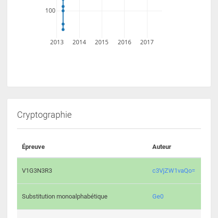
100
2013
2014
2015
2016
2017
Cryptographie
Épreuve
Auteur
Vali
2193 
V1G3N3R3
c3VjZW1vaQo=
2041 
Substitution monoalphabétique
Ge0