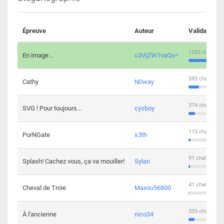
Épreuve
Auteur
Validations
1285 challeng
En image...
c3VjZW1vaQo=
583 challenge
Cathy
N0way
374 challenge
SVG ! Pour toujours...
cysboy
115 challenge
PorNGate
s3th
91 challengers
Splash! Cachez vous, ça va mouiller!
Sylan
41 challengers
Cheval de Troie
Maxou56800
335 challenge
À l'ancienne
nico34