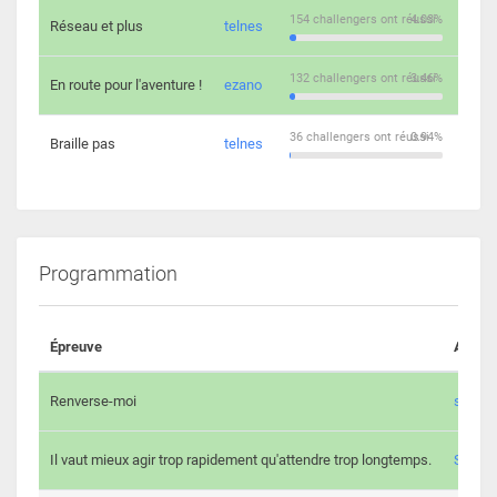
154 challengers ont réussi
4.03%
Réseau et plus
telnes
5
132 challengers ont réussi
3.46%
En route pour l'aventure !
ezano
4
36 challengers ont réussi
0.94%
Braille pas
telnes
8
Programmation
Épreuve
Auteur
Renverse-moi
s3th
Il vaut mieux agir trop rapidement qu'attendre trop longtemps.
Spl3en