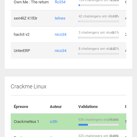
124 challengers ont réussi
3.32%
Own Me : The return
flo354
6
42 challengers ont réussi
1.12%
seri4liZ K1ll3r
telnes
4
3 challengers ont réussi
0.1%
hackit v2
nico34
2
8 challengers ont réussi
0.22%
UnterERP
nico34
4
Crackme Linux
Épreuve
Auteur
Validations
Soluti
938 challengers ont réussi
24.54%
CrackmeNux 1
s3th
14
325 challengers ont réussi
8.49%