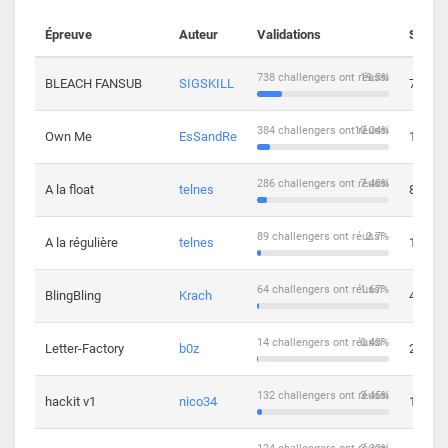
Épreuve
Auteur
Validations
Soluti
738 challengers ont réussi
19.3%
BLEACH FANSUB
SIGSKILL
7
384 challengers ont réussi
10.04%
Own Me
EsSandRe
13
286 challengers ont réussi
7.48%
A la float
telnes
8
89 challengers ont réussi
2.7%
A la régulière
telnes
10
64 challengers ont réussi
1.67%
BlingBling
Krach
4
14 challengers ont réussi
0.43%
Letter-Factory
b0z
2
132 challengers ont réussi
3.45%
hackit v1
nico34
12