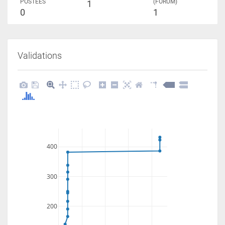
POSTÉES
(FORUM)
1
0
1
Validations
400
300
200