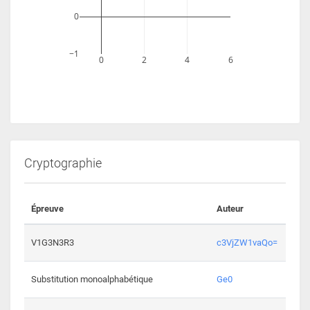
0
−1
0
2
4
6
Cryptographie
Épreuve
Auteur
Vali
2193 
V1G3N3R3
c3VjZW1vaQo=
2041 
Substitution monoalphabétique
Ge0