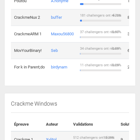
Poutou
A.nonyme
14
181 challengers ont réussi
4.73%
CrackmeNux 2
buffer
8
37 challengers ont réussi
0.97%
CrackmeARM 1
Maxou56800
3
34 challengers ont réussi
0.89%
MovYourBinary!
Seb
6
11 challengers ont réussi
0.29%
For k in Parent;do
birdynam
2
Crackme Windows
Épreuve
Auteur
Validations
Solutions
512 challengers ont réussi
13.39%
Crackme 1
Xylitol
9