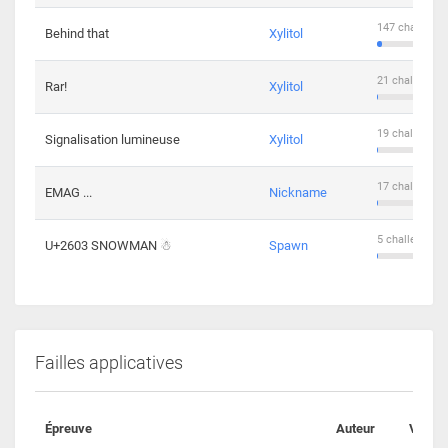
147 challenge
Behind that
Xylitol
21 challengers
Rar!
Xylitol
19 challengers
Signalisation lumineuse
Xylitol
17 challengers
EMAG ...
Nickname
5 challengers 
U+2603 SNOWMAN ☃
Spawn
Failles applicatives
Épreuve
Auteur
Valida