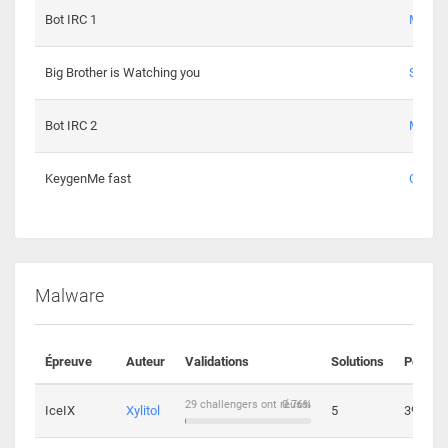
Bot IRC 1
Maxou
Big Brother is Watching you
Sopho
Bot IRC 2
Maxou
KeygenMe fast
Ge0
Malware
Épreuve
Auteur
Validations
Solutions
Points
29 challengers ont réussi
0.76%
IceIX
Xylitol
5
39