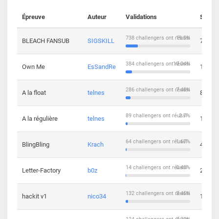
Épreuve
Auteur
Validations
Soluti
738 challengers ont réussi
19.3%
BLEACH FANSUB
SIGSKILL
7
384 challengers ont réussi
10.04%
Own Me
EsSandRe
13
286 challengers ont réussi
7.48%
A la float
telnes
8
89 challengers ont réussi
2.7%
A la régulière
telnes
10
64 challengers ont réussi
1.67%
BlingBling
Krach
4
14 challengers ont réussi
0.43%
Letter-Factory
b0z
2
132 challengers ont réussi
3.45%
hackit v1
nico34
12