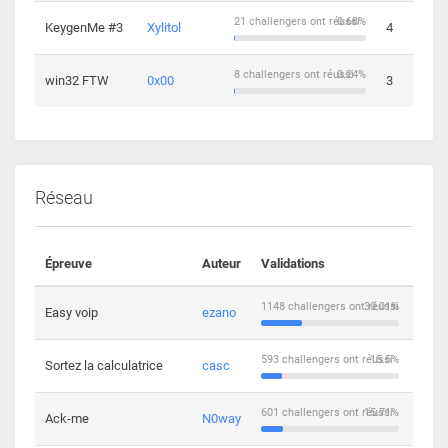
21 challengers ont réussi
0.68%
KeygenMe #3
Xylitol
4
8 challengers ont réussi
0.24%
win32 FTW
0x00
3
Réseau
Épreuve
Auteur
Validations
Solu
1148 challengers ont réussi
30.01%
Easy voip
ezano
10
593 challengers ont réussi
15.5%
Sortez la calculatrice
casc
14
601 challengers ont réussi
15.71%
Ack-me
N0way
5