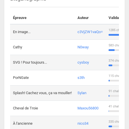
Épreuve
Auteur
Validations
1285 challeng
En image...
c3VjZW1vaQo=
583 challenge
Cathy
N0way
374 challenge
SVG ! Pour toujours...
cysboy
115 challenge
PorNGate
s3th
91 challengers
Splash! Cachez vous, ça va mouiller!
Sylan
41 challengers
Cheval de Troie
Maxou56800
335 challenge
À l'ancienne
nico34