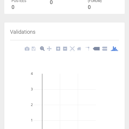
POSTÉES
(FORUM)
0
0
0
Validations
4
3
2
1