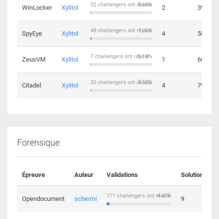
22 challengers ont réussi
0.65%
WinLocker
Xylitol
2
39
48 challengers ont réussi
1.26%
SpyEye
Xylitol
4
58
7 challengers ont réussi
0.18%
ZeusVM
Xylitol
1
60
20 challengers ont réussi
0.52%
Citadel
Xylitol
4
79
Forensique
Épreuve
Auteur
Validations
Solutions
171 challengers ont réussi
4.47%
Opendocument
schermi
9