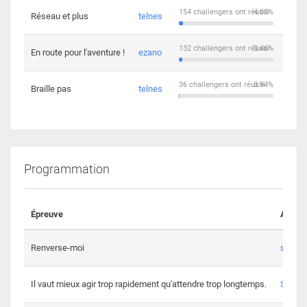
154 challengers ont réussi
4.03%
Réseau et plus
telnes
5
132 challengers ont réussi
3.46%
En route pour l'aventure !
ezano
4
36 challengers ont réussi
0.94%
Braille pas
telnes
8
Programmation
Épreuve
Auteur
Renverse-moi
s3th
Il vaut mieux agir trop rapidement qu'attendre trop longtemps.
Spl3en