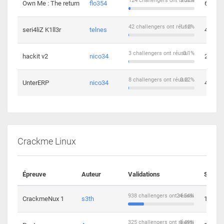
124 challengers ont réussi
3.32%
Own Me : The return
flo354
6
42 challengers ont réussi
1.12%
seri4liZ K1ll3r
telnes
4
3 challengers ont réussi
0.1%
hackit v2
nico34
2
8 challengers ont réussi
0.22%
UnterERP
nico34
4
Crackme Linux
Épreuve
Auteur
Validations
Soluti
938 challengers ont réussi
24.54%
CrackmeNux 1
s3th
14
325 challengers ont réussi
8.49%