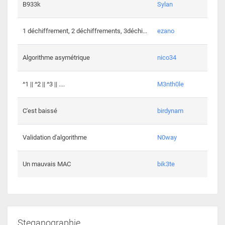
864 c
B933k
Sylan
408 c
1 déchiffrement, 2 déchiffrements, 3déchi...
ezano
146 c
Algorithme asymétrique
nico34
101 c
^1 || ^2 || ^3 || ....
M3nth0le
6 cha
C'est baissé
birdynam
392 c
Validation d'algorithme
N0way
271 c
Un mauvais MAC
bik3te
Steganographie