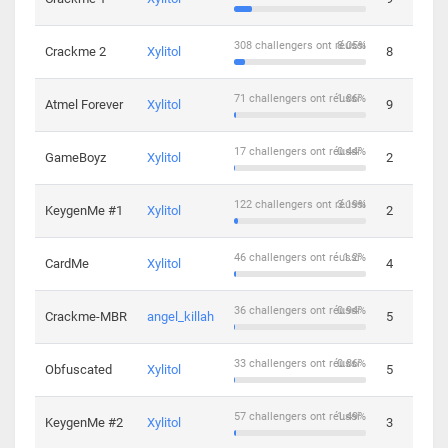
308 challengers ont réussi
8.05%
Crackme 2
Xylitol
8
71 challengers ont réussi
1.86%
Atmel Forever
Xylitol
9
17 challengers ont réussi
0.44%
GameBoyz
Xylitol
2
122 challengers ont réussi
3.19%
KeygenMe #1
Xylitol
2
46 challengers ont réussi
1.2%
CardMe
Xylitol
4
36 challengers ont réussi
0.94%
Crackme-MBR
angel_killah
5
33 challengers ont réussi
0.86%
Obfuscated
Xylitol
5
57 challengers ont réussi
1.49%
KeygenMe #2
Xylitol
3