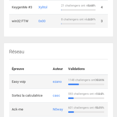
21 challengers ont réussi
0.68%
KeygenMe #3
Xylitol
4
8 challengers ont réussi
0.24%
win32 FTW
0x00
3
Réseau
Épreuve
Auteur
Validations
Solu
1148 challengers ont réussi
30.01%
Easy voip
ezano
10
593 challengers ont réussi
15.5%
Sortez la calculatrice
casc
14
601 challengers ont réussi
15.71%
Ack-me
N0way
5