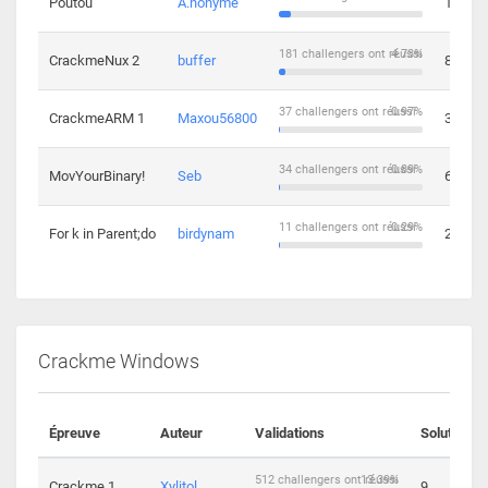
Poutou
A.nonyme
14
181 challengers ont réussi
4.73%
CrackmeNux 2
buffer
8
37 challengers ont réussi
0.97%
CrackmeARM 1
Maxou56800
3
34 challengers ont réussi
0.89%
MovYourBinary!
Seb
6
11 challengers ont réussi
0.29%
For k in Parent;do
birdynam
2
Crackme Windows
Épreuve
Auteur
Validations
Solutions
512 challengers ont réussi
13.39%
Crackme 1
Xylitol
9