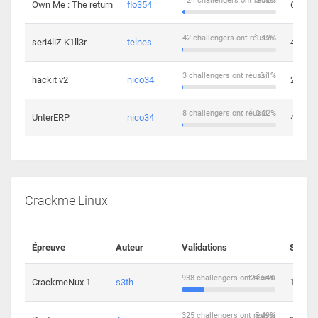
124 challengers ont réussi
3.32%
Own Me : The return
flo354
6
42 challengers ont réussi
1.12%
seri4liZ K1ll3r
telnes
4
3 challengers ont réussi
0.1%
hackit v2
nico34
2
8 challengers ont réussi
0.22%
UnterERP
nico34
4
Crackme Linux
Épreuve
Auteur
Validations
Soluti
938 challengers ont réussi
24.54%
CrackmeNux 1
s3th
14
325 challengers ont réussi
8.49%