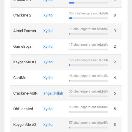
308 challengers ont réussi
8.05%
Crackme 2
Xylitol
8
71 challengers ont réussi
1.86%
Atmel Forever
Xylitol
9
17 challengers ont réussi
0.44%
GameBoyz
Xylitol
2
122 challengers ont réussi
3.19%
KeygenMe #1
Xylitol
2
46 challengers ont réussi
1.2%
CardMe
Xylitol
4
36 challengers ont réussi
0.94%
Crackme-MBR
angel_killah
5
33 challengers ont réussi
0.86%
Obfuscated
Xylitol
5
57 challengers ont réussi
1.49%
KeygenMe #2
Xylitol
3