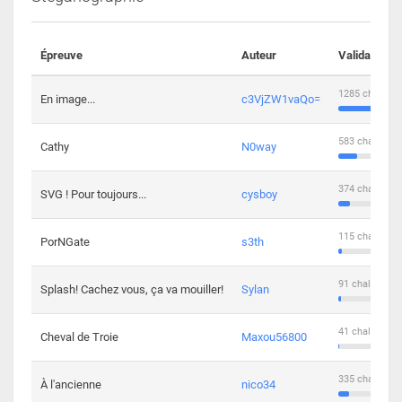
Épreuve
Auteur
Validations
1285 challeng
En image...
c3VjZW1vaQo=
583 challenge
Cathy
N0way
374 challenge
SVG ! Pour toujours...
cysboy
115 challenge
PorNGate
s3th
91 challengers
Splash! Cachez vous, ça va mouiller!
Sylan
41 challengers
Cheval de Troie
Maxou56800
335 challenge
À l'ancienne
nico34