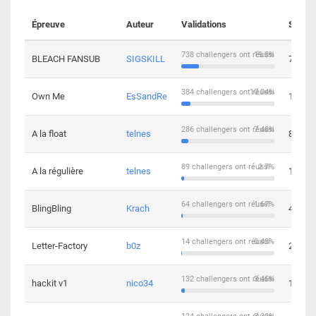
Épreuve
Auteur
Validations
Soluti
738 challengers ont réussi
19.3%
BLEACH FANSUB
SIGSKILL
7
384 challengers ont réussi
10.04%
Own Me
EsSandRe
13
286 challengers ont réussi
7.48%
A la float
telnes
8
89 challengers ont réussi
2.7%
A la régulière
telnes
10
64 challengers ont réussi
1.67%
BlingBling
Krach
4
14 challengers ont réussi
0.43%
Letter-Factory
b0z
2
132 challengers ont réussi
3.45%
hackit v1
nico34
12