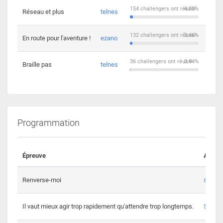
154 challengers ont réussi
4.03%
Réseau et plus
telnes
5
132 challengers ont réussi
3.46%
En route pour l'aventure !
ezano
4
36 challengers ont réussi
0.94%
Braille pas
telnes
8
Programmation
Épreuve
Auteur
Renverse-moi
s3th
Il vaut mieux agir trop rapidement qu'attendre trop longtemps.
Spl3en