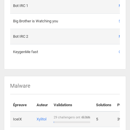
Bot IRC 1
Maxou
Big Brother is Watching you
Sopho
Bot IRC 2
Maxou
KeygenMe fast
Ge0
Malware
Épreuve
Auteur
Validations
Solutions
Points
29 challengers ont réussi
0.76%
IceIX
Xylitol
5
39