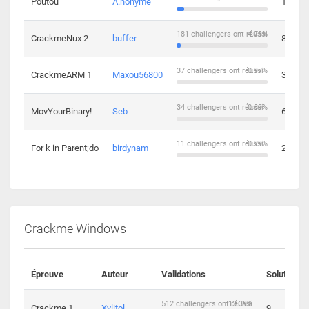
Poutou
A.nonyme
14
181 challengers ont réussi
4.73%
CrackmeNux 2
buffer
8
37 challengers ont réussi
0.97%
CrackmeARM 1
Maxou56800
3
34 challengers ont réussi
0.89%
MovYourBinary!
Seb
6
11 challengers ont réussi
0.29%
For k in Parent;do
birdynam
2
Crackme Windows
Épreuve
Auteur
Validations
Solutions
512 challengers ont réussi
13.39%
Crackme 1
Xylitol
9