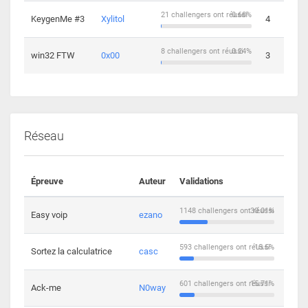
21 challengers ont réussi
0.68%
KeygenMe #3
Xylitol
4
8 challengers ont réussi
0.24%
win32 FTW
0x00
3
Réseau
Épreuve
Auteur
Validations
Solu
1148 challengers ont réussi
30.01%
Easy voip
ezano
10
593 challengers ont réussi
15.5%
Sortez la calculatrice
casc
14
601 challengers ont réussi
15.71%
Ack-me
N0way
5