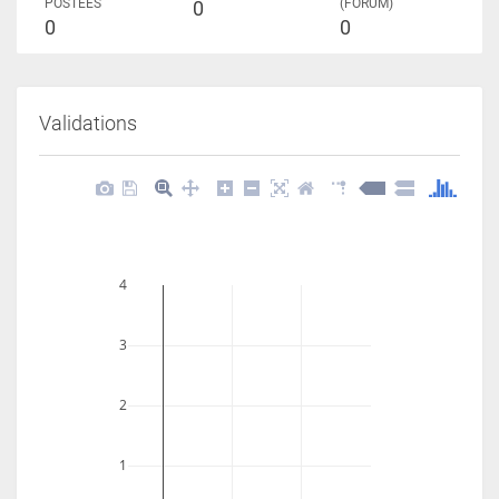
POSTÉES
(FORUM)
0
0
0
Validations
4
3
2
1