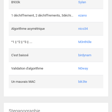
864 c
B933k
Sylan
408 c
1 déchiffrement, 2 déchiffrements, 3déchi...
ezano
146 c
Algorithme asymétrique
nico34
101 c
^1 || ^2 || ^3 || ....
M3nth0le
6 cha
C'est baissé
birdynam
392 c
Validation d'algorithme
N0way
271 c
Un mauvais MAC
bik3te
Steganographie