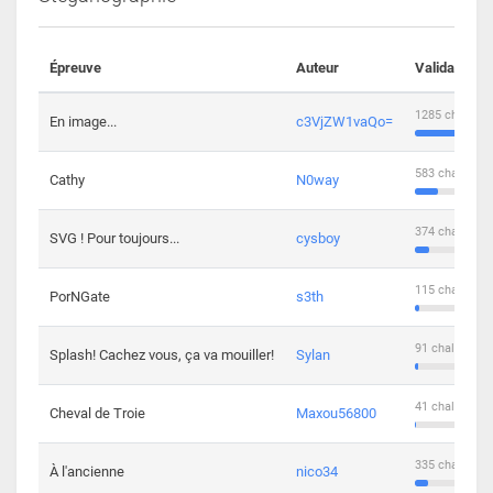
Épreuve
Auteur
Validations
1285 challeng
En image...
c3VjZW1vaQo=
583 challenge
Cathy
N0way
374 challenge
SVG ! Pour toujours...
cysboy
115 challenge
PorNGate
s3th
91 challengers
Splash! Cachez vous, ça va mouiller!
Sylan
41 challengers
Cheval de Troie
Maxou56800
335 challenge
À l'ancienne
nico34