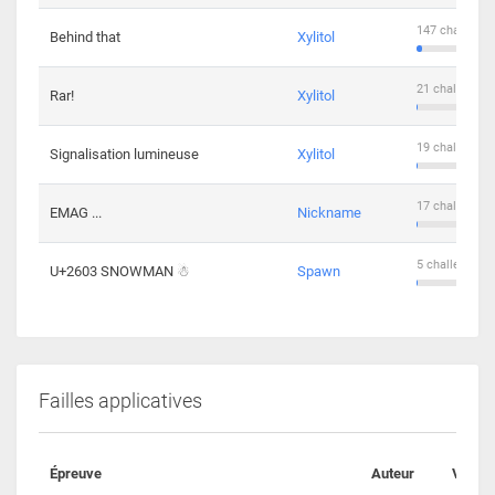
147 challenge
Behind that
Xylitol
21 challengers
Rar!
Xylitol
19 challengers
Signalisation lumineuse
Xylitol
17 challengers
EMAG ...
Nickname
5 challengers 
U+2603 SNOWMAN ☃
Spawn
Failles applicatives
Épreuve
Auteur
Valida