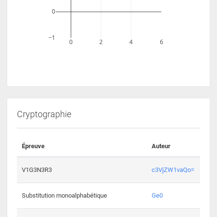
0
−1
0
2
4
6
Cryptographie
Épreuve
Auteur
Vali
2193 
V1G3N3R3
c3VjZW1vaQo=
2041 
Substitution monoalphabétique
Ge0