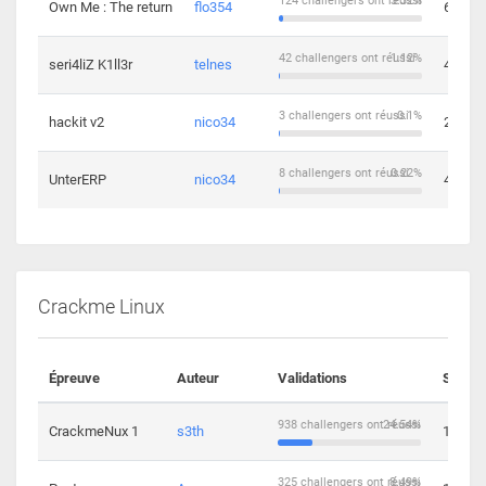
124 challengers ont réussi
3.32%
Own Me : The return
flo354
6
42 challengers ont réussi
1.12%
seri4liZ K1ll3r
telnes
4
3 challengers ont réussi
0.1%
hackit v2
nico34
2
8 challengers ont réussi
0.22%
UnterERP
nico34
4
Crackme Linux
Épreuve
Auteur
Validations
Soluti
938 challengers ont réussi
24.54%
CrackmeNux 1
s3th
14
325 challengers ont réussi
8.49%