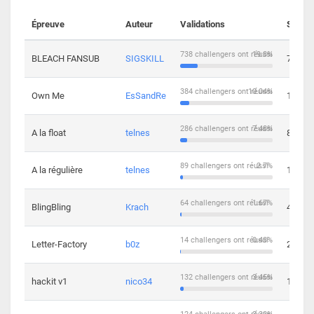
Épreuve
Auteur
Validations
Soluti
738 challengers ont réussi
19.3%
BLEACH FANSUB
SIGSKILL
7
384 challengers ont réussi
10.04%
Own Me
EsSandRe
13
286 challengers ont réussi
7.48%
A la float
telnes
8
89 challengers ont réussi
2.7%
A la régulière
telnes
10
64 challengers ont réussi
1.67%
BlingBling
Krach
4
14 challengers ont réussi
0.43%
Letter-Factory
b0z
2
132 challengers ont réussi
3.45%
hackit v1
nico34
12