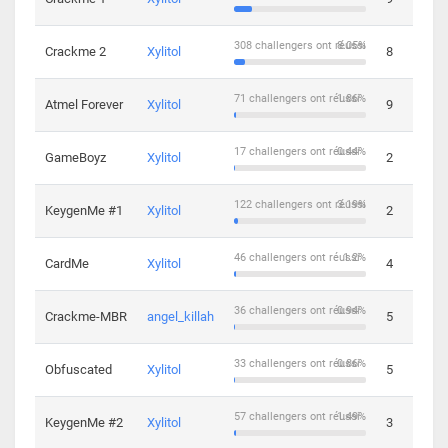
308 challengers ont réussi
8.05%
Crackme 2
Xylitol
8
71 challengers ont réussi
1.86%
Atmel Forever
Xylitol
9
17 challengers ont réussi
0.44%
GameBoyz
Xylitol
2
122 challengers ont réussi
3.19%
KeygenMe #1
Xylitol
2
46 challengers ont réussi
1.2%
CardMe
Xylitol
4
36 challengers ont réussi
0.94%
Crackme-MBR
angel_killah
5
33 challengers ont réussi
0.86%
Obfuscated
Xylitol
5
57 challengers ont réussi
1.49%
KeygenMe #2
Xylitol
3