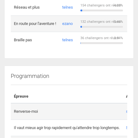
154 challengers ont réussi
4.03%
Réseau et plus
telnes
5
132 challengers ont réussi
3.46%
En route pour l'aventure !
ezano
4
36 challengers ont réussi
0.94%
Braille pas
telnes
8
Programmation
Épreuve
Auteur
Renverse-moi
s3th
Il vaut mieux agir trop rapidement qu'attendre trop longtemps.
Spl3en