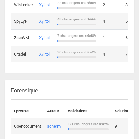
22 challengers ont réussi
0.65%
WinLocker
Xylitol
2
39
48 challengers ont réussi
1.26%
SpyEye
Xylitol
4
58
7 challengers ont réussi
0.18%
ZeusVM
Xylitol
1
60
20 challengers ont réussi
0.52%
Citadel
Xylitol
4
79
Forensique
Épreuve
Auteur
Validations
Solutions
171 challengers ont réussi
4.47%
Opendocument
schermi
9