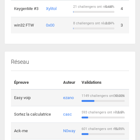
21 challengers ont réussi
0.68%
KeygenMe #3
Xylitol
4
8 challengers ont réussi
0.24%
win32 FTW
0x00
3
Réseau
Épreuve
Auteur
Validations
Solu
1149 challengers ont réussi
30.02%
Easy voip
ezano
10
593 challengers ont réussi
15.5%
Sortez la calculatrice
casc
14
601 challengers ont réussi
15.71%
Ack-me
N0way
5