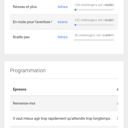
154 challengers ont réussi
4.03%
Réseau et plus
telnes
5
132 challengers ont réussi
3.46%
En route pour l'aventure !
ezano
4
36 challengers ont réussi
0.94%
Braille pas
telnes
8
Programmation
Épreuve
Auteur
Renverse-moi
s3th
Il vaut mieux agir trop rapidement qu'attendre trop longtemps.
Spl3en