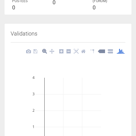
POSTÉES
(FORUM)
0
0
0
Validations
4
3
2
1