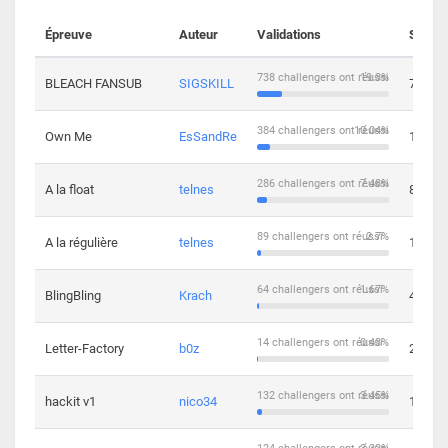
Épreuve
Auteur
Validations
Soluti
738 challengers ont réussi
19.3%
BLEACH FANSUB
SIGSKILL
7
384 challengers ont réussi
10.04%
Own Me
EsSandRe
13
286 challengers ont réussi
7.48%
A la float
telnes
8
89 challengers ont réussi
2.7%
A la régulière
telnes
10
64 challengers ont réussi
1.67%
BlingBling
Krach
4
14 challengers ont réussi
0.43%
Letter-Factory
b0z
2
132 challengers ont réussi
3.45%
hackit v1
nico34
12