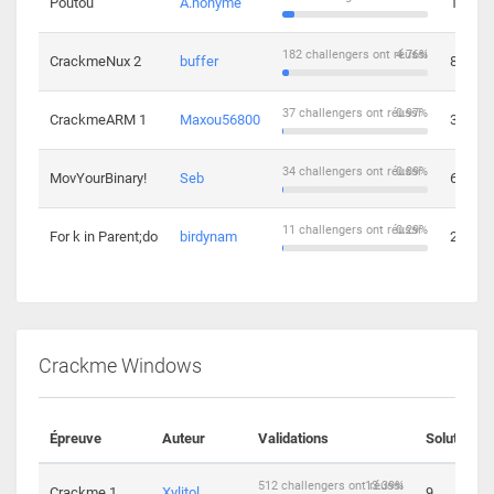
Poutou
A.nonyme
14
182 challengers ont réussi
4.76%
CrackmeNux 2
buffer
8
37 challengers ont réussi
0.97%
CrackmeARM 1
Maxou56800
3
34 challengers ont réussi
0.89%
MovYourBinary!
Seb
6
11 challengers ont réussi
0.29%
For k in Parent;do
birdynam
2
Crackme Windows
Épreuve
Auteur
Validations
Solutions
512 challengers ont réussi
13.39%
Crackme 1
Xylitol
9