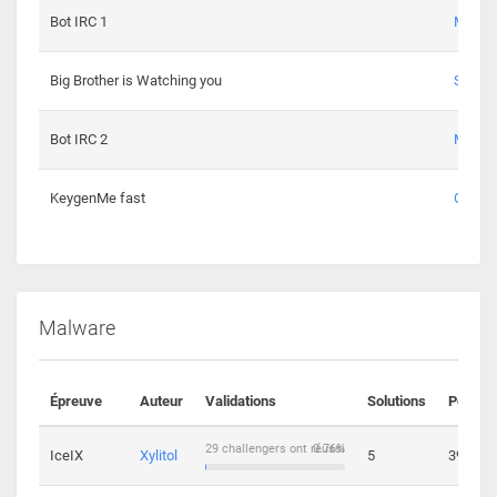
Bot IRC 1
Maxou
Big Brother is Watching you
Sopho
Bot IRC 2
Maxou
KeygenMe fast
Ge0
Malware
Épreuve
Auteur
Validations
Solutions
Points
29 challengers ont réussi
0.76%
IceIX
Xylitol
5
39