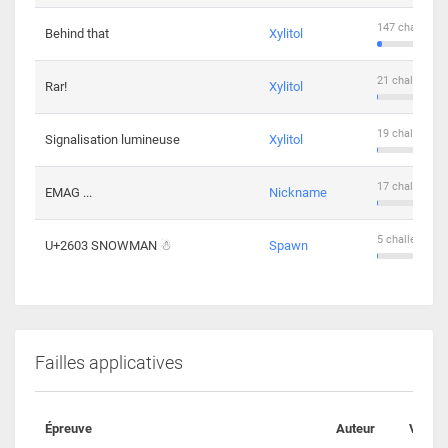
147 challenge
Behind that
Xylitol
21 challengers
Rar!
Xylitol
19 challengers
Signalisation lumineuse
Xylitol
17 challengers
EMAG ...
Nickname
5 challengers 
U+2603 SNOWMAN ☃
Spawn
Failles applicatives
Épreuve
Auteur
Valida