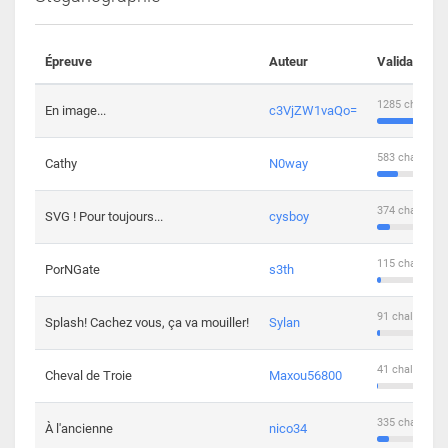
Épreuve
Auteur
Validations
1285 challeng
En image...
c3VjZW1vaQo=
583 challenge
Cathy
N0way
374 challenge
SVG ! Pour toujours...
cysboy
115 challenge
PorNGate
s3th
91 challengers
Splash! Cachez vous, ça va mouiller!
Sylan
41 challengers
Cheval de Troie
Maxou56800
335 challenge
À l'ancienne
nico34