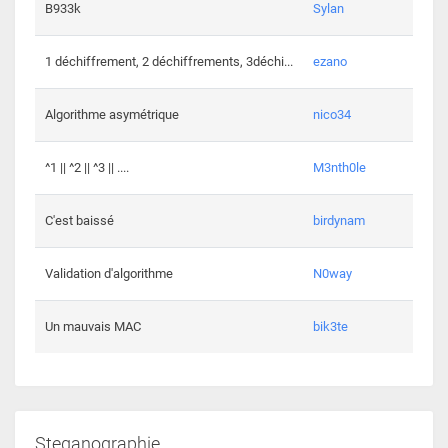
864 c
B933k
Sylan
408 c
1 déchiffrement, 2 déchiffrements, 3déchi...
ezano
146 c
Algorithme asymétrique
nico34
101 c
^1 || ^2 || ^3 || ....
M3nth0le
6 cha
C'est baissé
birdynam
392 c
Validation d'algorithme
N0way
271 c
Un mauvais MAC
bik3te
Steganographie