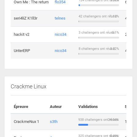
124 challengers ont réussi
3.32%
Own Me : The return
flo354
6
42 challengers ont réussi
1.12%
seri4liZ K1ll3r
telnes
4
3 challengers ont réussi
0.1%
hackit v2
nico34
2
8 challengers ont réussi
0.22%
UnterERP
nico34
4
Crackme Linux
Épreuve
Auteur
Validations
Soluti
938 challengers ont réussi
24.54%
CrackmeNux 1
s3th
14
325 challengers ont réussi
8.49%