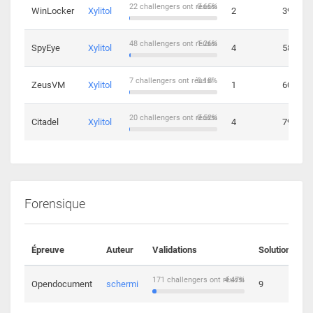
22 challengers ont réussi
0.65%
WinLocker
Xylitol
2
39
48 challengers ont réussi
1.26%
SpyEye
Xylitol
4
58
7 challengers ont réussi
0.18%
ZeusVM
Xylitol
1
60
20 challengers ont réussi
0.52%
Citadel
Xylitol
4
79
Forensique
Épreuve
Auteur
Validations
Solutions
171 challengers ont réussi
4.47%
Opendocument
schermi
9