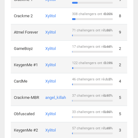
308 challengers ont réussi
8.05%
Crackme 2
Xylitol
8
71 challengers ont réussi
1.86%
Atmel Forever
Xylitol
9
17 challengers ont réussi
0.44%
GameBoyz
Xylitol
2
122 challengers ont réussi
3.19%
KeygenMe #1
Xylitol
2
46 challengers ont réussi
1.2%
CardMe
Xylitol
4
37 challengers ont réussi
0.97%
Crackme-MBR
angel_killah
5
33 challengers ont réussi
0.86%
Obfuscated
Xylitol
5
57 challengers ont réussi
1.49%
KeygenMe #2
Xylitol
3