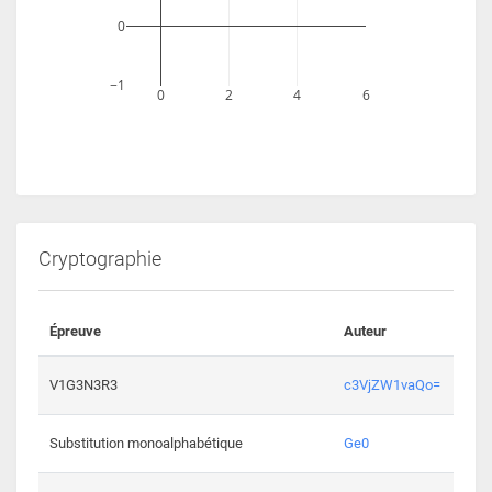
0
−1
0
2
4
6
Cryptographie
Épreuve
Auteur
Vali
2194 
V1G3N3R3
c3VjZW1vaQo=
2041 
Substitution monoalphabétique
Ge0