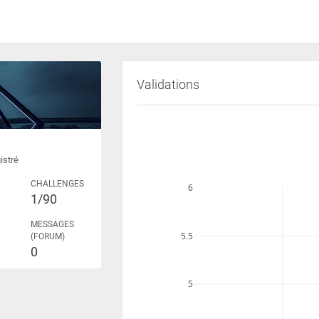
Validations
istré
CHALLENGES
6
1/90
MESSAGES
5.5
(FORUM)
0
5