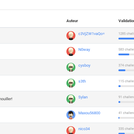
Auteur
Validati
c3VjZW1vaQo=
1285 chall
N0way
583 challe
cysboy
374 challe
s3th
115 challe
Sylan
91 challen
ouiller!
Maxou56800
41 challen
nico34
335 challe