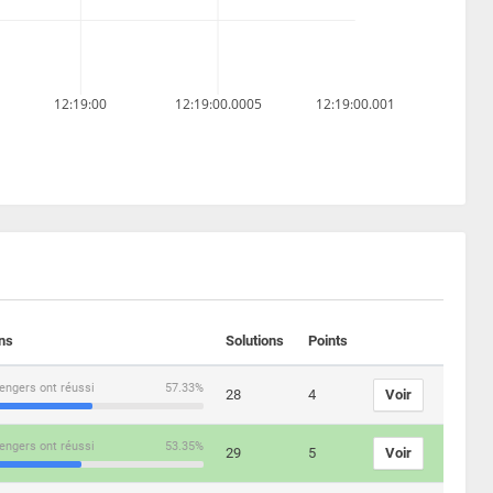
12:19:00
12:19:00.0005
12:19:00.001
ons
Solutions
Points
engers ont réussi
57.33%
28
4
Voir
engers ont réussi
53.35%
29
5
Voir