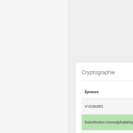
Cryptographie
Épreuve
V1G3N3R3
Substitution monoalphabéti