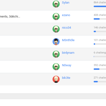
Sylan
864 challe
ezano
408 challe
ments, 3déchi...
nico34
146 challe
M3nth0le
101 challe
birdynam
6 challeng
N0way
392 challe
bik3te
271 challe