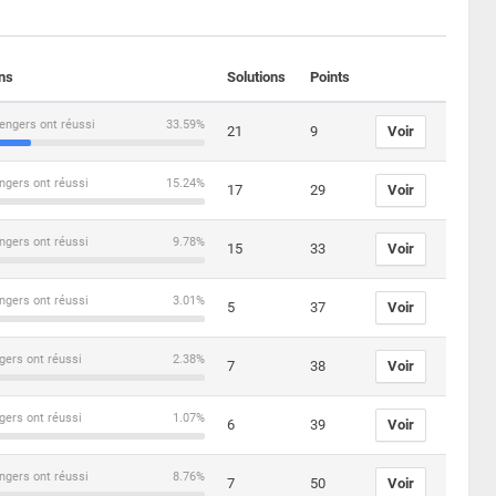
ons
Solutions
Points
engers ont réussi
33.59%
21
9
Voir
ngers ont réussi
15.24%
17
29
Voir
ngers ont réussi
9.78%
15
33
Voir
ngers ont réussi
3.01%
5
37
Voir
gers ont réussi
2.38%
7
38
Voir
gers ont réussi
1.07%
6
39
Voir
ngers ont réussi
8.76%
7
50
Voir