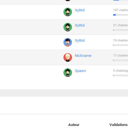
Xylitol
147 challe
Xylitol
21 challen
Xylitol
19 challen
Nickname
17 challen
Spawn
5 challeng
Auteur
Validations