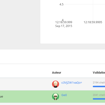
4.5
4
12:18:59.999
12:18:59.9995
Sep 17, 2015
Auteur
Validati
c3VjZW1vaQo=
2194 chall
Ge0
2041 chall
que