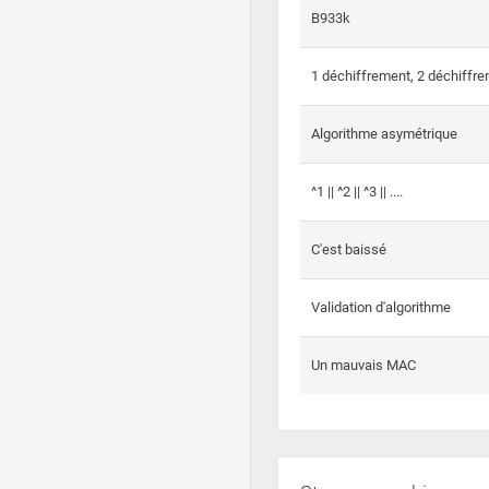
B933k
1 déchiffrement, 2 déchiffre
Algorithme asymétrique
^1 || ^2 || ^3 || ....
C'est baissé
Validation d'algorithme
Un mauvais MAC