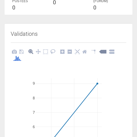
POSTÉES
(FORUM)
0
0
0
Validations
9
8
7
6