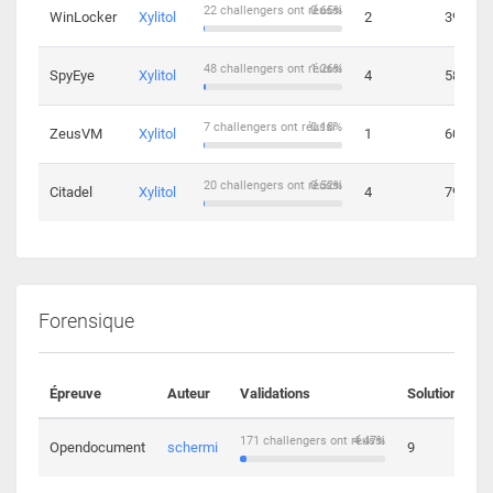
22 challengers ont réussi
0.65%
WinLocker
Xylitol
2
39
48 challengers ont réussi
1.26%
SpyEye
Xylitol
4
58
7 challengers ont réussi
0.18%
ZeusVM
Xylitol
1
60
20 challengers ont réussi
0.52%
Citadel
Xylitol
4
79
Forensique
Épreuve
Auteur
Validations
Solutions
171 challengers ont réussi
4.47%
Opendocument
schermi
9