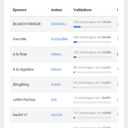
Épreuve
Auteur
Validations
Soluti
738 challengers ont réussi
19.3%
BLEACH FANSUB
SIGSKILL
7
384 challengers ont réussi
10.04%
Own Me
EsSandRe
13
286 challengers ont réussi
7.48%
A la float
telnes
8
89 challengers ont réussi
2.7%
A la régulière
telnes
10
64 challengers ont réussi
1.67%
BlingBling
Krach
4
14 challengers ont réussi
0.43%
Letter-Factory
b0z
2
132 challengers ont réussi
3.45%
hackit v1
nico34
12