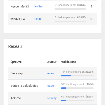
21 challengers ont réussi
0.68%
KeygenMe #3
Xylitol
4
8 challengers ont réussi
0.24%
win32 FTW
0x00
3
Réseau
Épreuve
Auteur
Validations
Solu
1148 challengers ont réussi
30.01%
Easy voip
ezano
10
593 challengers ont réussi
15.5%
Sortez la calculatrice
casc
14
601 challengers ont réussi
15.71%
Ack-me
N0way
5