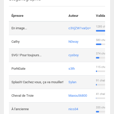
Épreuve
Auteur
Validations
1285 challeng
En image...
c3VjZW1vaQo=
583 challenge
Cathy
N0way
374 challenge
SVG ! Pour toujours...
cysboy
115 challenge
PorNGate
s3th
91 challengers
Splash! Cachez vous, ça va mouiller!
Sylan
41 challengers
Cheval de Troie
Maxou56800
335 challenge
À l'ancienne
nico34