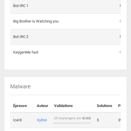
Bot IRC 1
Maxou
Big Brother is Watching you
Sopho
Bot IRC 2
Maxou
KeygenMe fast
Ge0
Malware
Épreuve
Auteur
Validations
Solutions
Points
29 challengers ont réussi
0.76%
IceIX
Xylitol
5
39