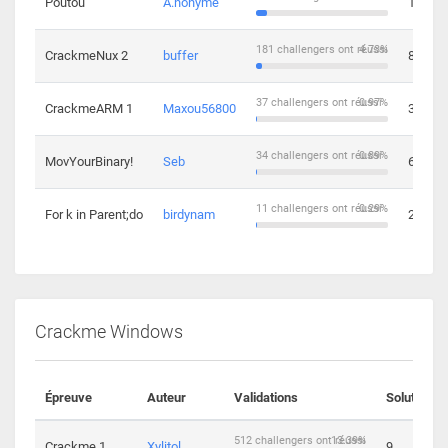
Poutou
A.nonyme
14
181 challengers ont réussi
4.73%
CrackmeNux 2
buffer
8
37 challengers ont réussi
0.97%
CrackmeARM 1
Maxou56800
3
34 challengers ont réussi
0.89%
MovYourBinary!
Seb
6
11 challengers ont réussi
0.29%
For k in Parent;do
birdynam
2
Crackme Windows
Épreuve
Auteur
Validations
Solutions
512 challengers ont réussi
13.39%
Crackme 1
Xylitol
9