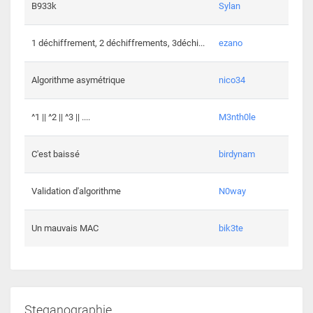
864 c
B933k
Sylan
408 c
1 déchiffrement, 2 déchiffrements, 3déchi...
ezano
146 c
Algorithme asymétrique
nico34
101 c
^1 || ^2 || ^3 || ....
M3nth0le
6 cha
C'est baissé
birdynam
392 c
Validation d'algorithme
N0way
271 c
Un mauvais MAC
bik3te
Steganographie