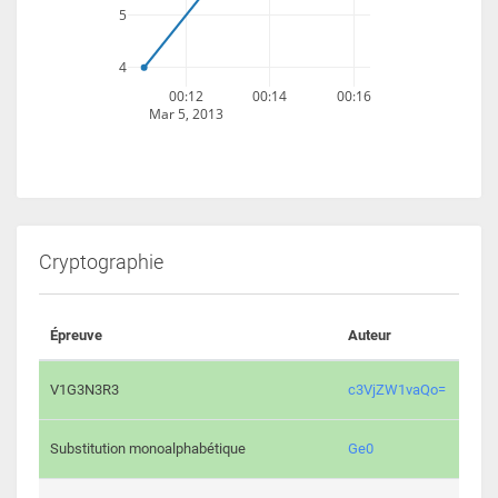
5
4
00:12
00:14
00:16
Mar 5, 2013
Cryptographie
Épreuve
Auteur
Vali
2193 
V1G3N3R3
c3VjZW1vaQo=
2041 
Substitution monoalphabétique
Ge0