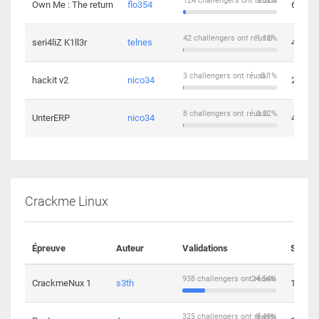
124 challengers ont réussi
3.32%
Own Me : The return
flo354
6
42 challengers ont réussi
1.12%
seri4liZ K1ll3r
telnes
4
3 challengers ont réussi
0.1%
hackit v2
nico34
2
8 challengers ont réussi
0.22%
UnterERP
nico34
4
Crackme Linux
Épreuve
Auteur
Validations
Soluti
938 challengers ont réussi
24.54%
CrackmeNux 1
s3th
14
325 challengers ont réussi
8.49%