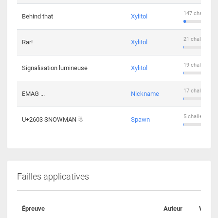
147 challenge
Behind that
Xylitol
21 challengers
Rar!
Xylitol
19 challengers
Signalisation lumineuse
Xylitol
17 challengers
EMAG ...
Nickname
5 challengers 
U+2603 SNOWMAN ☃
Spawn
Failles applicatives
Épreuve
Auteur
Valida