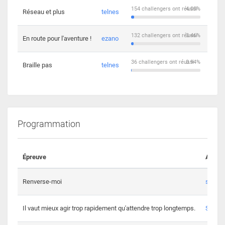
154 challengers ont réussi
4.03%
Réseau et plus
telnes
5
132 challengers ont réussi
3.46%
En route pour l'aventure !
ezano
4
36 challengers ont réussi
0.94%
Braille pas
telnes
8
Programmation
Épreuve
Auteur
Renverse-moi
s3th
Il vaut mieux agir trop rapidement qu'attendre trop longtemps.
Spl3en