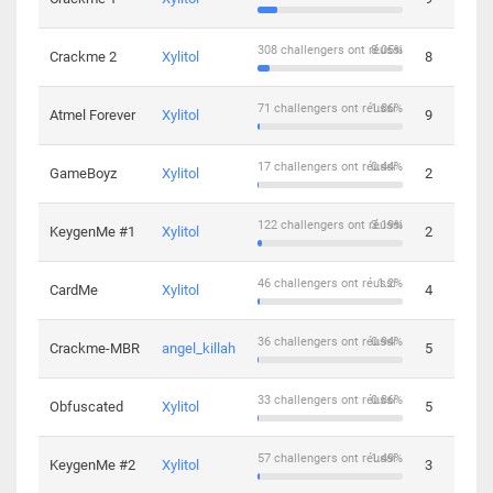
308 challengers ont réussi
8.05%
Crackme 2
Xylitol
8
71 challengers ont réussi
1.86%
Atmel Forever
Xylitol
9
17 challengers ont réussi
0.44%
GameBoyz
Xylitol
2
122 challengers ont réussi
3.19%
KeygenMe #1
Xylitol
2
46 challengers ont réussi
1.2%
CardMe
Xylitol
4
36 challengers ont réussi
0.94%
Crackme-MBR
angel_killah
5
33 challengers ont réussi
0.86%
Obfuscated
Xylitol
5
57 challengers ont réussi
1.49%
KeygenMe #2
Xylitol
3