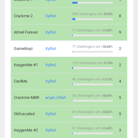
308 challengers ont réussi
8.05%
Crackme 2
Xylitol
8
71 challengers ont réussi
1.86%
Atmel Forever
Xylitol
9
17 challengers ont réussi
0.44%
GameBoyz
Xylitol
2
122 challengers ont réussi
3.19%
KeygenMe #1
Xylitol
2
46 challengers ont réussi
1.2%
CardMe
Xylitol
4
36 challengers ont réussi
0.94%
Crackme-MBR
angel_killah
5
33 challengers ont réussi
0.86%
Obfuscated
Xylitol
5
57 challengers ont réussi
1.49%
KeygenMe #2
Xylitol
3