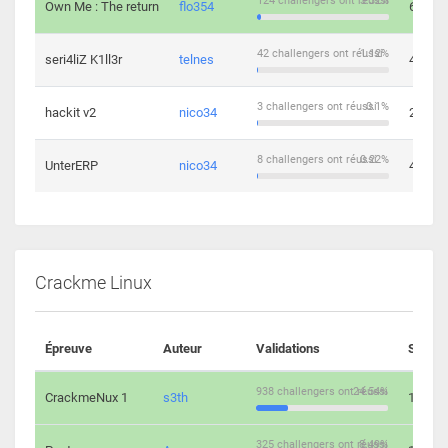
124 challengers ont réussi
3.32%
Own Me : The return
flo354
6
42 challengers ont réussi
1.12%
seri4liZ K1ll3r
telnes
4
3 challengers ont réussi
0.1%
hackit v2
nico34
2
8 challengers ont réussi
0.22%
UnterERP
nico34
4
Crackme Linux
Épreuve
Auteur
Validations
Soluti
938 challengers ont réussi
24.54%
CrackmeNux 1
s3th
14
325 challengers ont réussi
8.49%