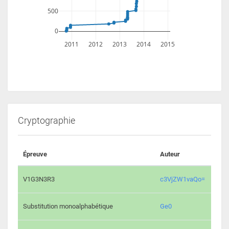
500
0
2011
2012
2013
2014
2015
Cryptographie
Épreuve
Auteur
Vali
2193 
V1G3N3R3
c3VjZW1vaQo=
2041 
Substitution monoalphabétique
Ge0