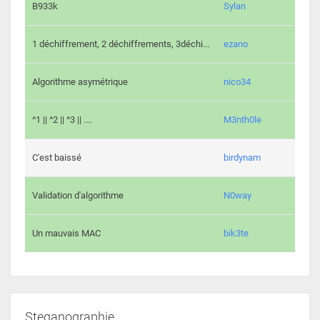
864 c
B933k
Sylan
408 c
1 déchiffrement, 2 déchiffrements, 3déchi...
ezano
146 c
Algorithme asymétrique
nico34
101 c
^1 || ^2 || ^3 || ....
M3nth0le
6 cha
C'est baissé
birdynam
392 c
Validation d'algorithme
N0way
271 c
Un mauvais MAC
bik3te
Steganographie