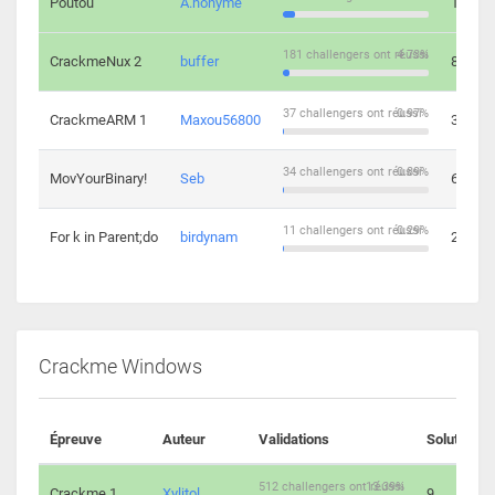
Poutou
A.nonyme
14
181 challengers ont réussi
4.73%
CrackmeNux 2
buffer
8
37 challengers ont réussi
0.97%
CrackmeARM 1
Maxou56800
3
34 challengers ont réussi
0.89%
MovYourBinary!
Seb
6
11 challengers ont réussi
0.29%
For k in Parent;do
birdynam
2
Crackme Windows
Épreuve
Auteur
Validations
Solutions
512 challengers ont réussi
13.39%
Crackme 1
Xylitol
9