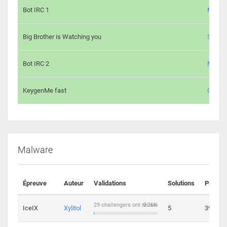
Bot IRC 1
Maxou
Big Brother is Watching you
Sopho
Bot IRC 2
Maxou
KeygenMe fast
Ge0
Malware
Épreuve
Auteur
Validations
Solutions
Points
29 challengers ont réussi
0.76%
IceIX
Xylitol
5
39