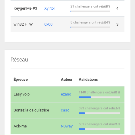
21 challengers ont réussi
0.68%
KeygenMe #3
Xylitol
4
8 challengers ont réussi
0.24%
win32 FTW
0x00
3
Réseau
Épreuve
Auteur
Validations
Solu
1148 challengers ont réussi
30.01%
Easy voip
ezano
10
593 challengers ont réussi
15.5%
Sortez la calculatrice
casc
14
601 challengers ont réussi
15.71%
Ack-me
N0way
5