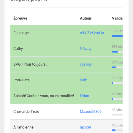
Épreuve
Auteur
Validations
1285 challeng
En image...
c3VjZW1vaQo=
583 challenge
Cathy
N0way
374 challenge
SVG ! Pour toujours...
cysboy
115 challenge
PorNGate
s3th
91 challengers
Splash! Cachez vous, ça va mouiller!
Sylan
41 challengers
Cheval de Troie
Maxou56800
335 challenge
À l'ancienne
nico34