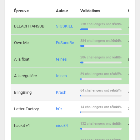
Épreuve
Auteur
Validations
Soluti
738 challengers ont réussi
19.3%
BLEACH FANSUB
SIGSKILL
7
384 challengers ont réussi
10.04%
Own Me
EsSandRe
13
286 challengers ont réussi
7.48%
A la float
telnes
8
89 challengers ont réussi
2.7%
A la régulière
telnes
10
64 challengers ont réussi
1.67%
BlingBling
Krach
4
14 challengers ont réussi
0.43%
Letter-Factory
b0z
2
132 challengers ont réussi
3.45%
hackit v1
nico34
12