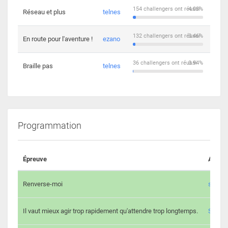
154 challengers ont réussi
4.03%
Réseau et plus
telnes
5
132 challengers ont réussi
3.46%
En route pour l'aventure !
ezano
4
36 challengers ont réussi
0.94%
Braille pas
telnes
8
Programmation
Épreuve
Auteur
Renverse-moi
s3th
Il vaut mieux agir trop rapidement qu'attendre trop longtemps.
Spl3en