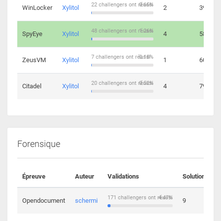
22 challengers ont réussi
0.65%
WinLocker
Xylitol
2
39
48 challengers ont réussi
1.26%
SpyEye
Xylitol
4
58
7 challengers ont réussi
0.18%
ZeusVM
Xylitol
1
60
20 challengers ont réussi
0.52%
Citadel
Xylitol
4
79
Forensique
Épreuve
Auteur
Validations
Solutions
171 challengers ont réussi
4.47%
Opendocument
schermi
9