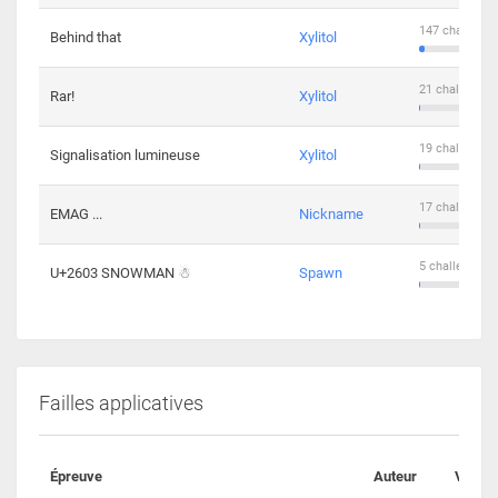
147 challenge
Behind that
Xylitol
21 challengers
Rar!
Xylitol
19 challengers
Signalisation lumineuse
Xylitol
17 challengers
EMAG ...
Nickname
5 challengers 
U+2603 SNOWMAN ☃
Spawn
Failles applicatives
Épreuve
Auteur
Valida