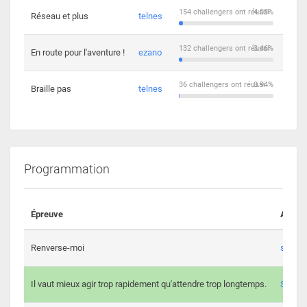
154 challengers ont réussi
4.03%
Réseau et plus
telnes
5
132 challengers ont réussi
3.46%
En route pour l'aventure !
ezano
4
36 challengers ont réussi
0.94%
Braille pas
telnes
8
Programmation
Épreuve
Auteur
Renverse-moi
s3th
Il vaut mieux agir trop rapidement qu'attendre trop longtemps.
Spl3en