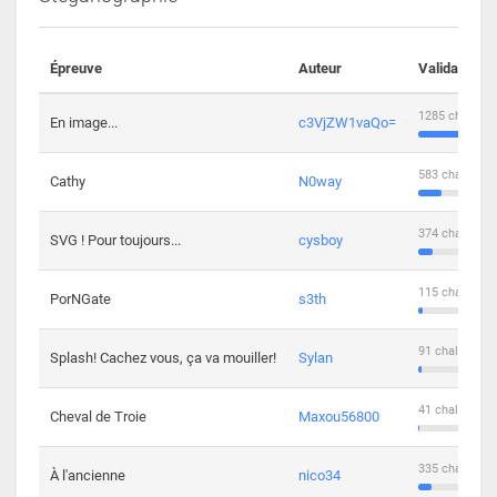
Épreuve
Auteur
Validations
1285 challeng
En image...
c3VjZW1vaQo=
583 challenge
Cathy
N0way
374 challenge
SVG ! Pour toujours...
cysboy
115 challenge
PorNGate
s3th
91 challengers
Splash! Cachez vous, ça va mouiller!
Sylan
41 challengers
Cheval de Troie
Maxou56800
335 challenge
À l'ancienne
nico34