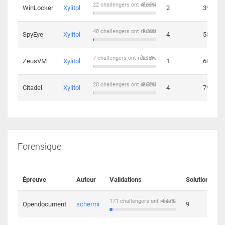
22 challengers ont réussi
0.65%
WinLocker
Xylitol
2
39
48 challengers ont réussi
1.26%
SpyEye
Xylitol
4
58
7 challengers ont réussi
0.18%
ZeusVM
Xylitol
1
60
20 challengers ont réussi
0.52%
Citadel
Xylitol
4
79
Forensique
Épreuve
Auteur
Validations
Solutions
171 challengers ont réussi
4.47%
Opendocument
schermi
9