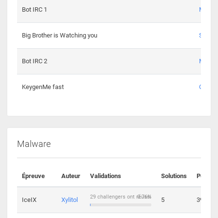
Bot IRC 1
Maxou
Big Brother is Watching you
Sopho
Bot IRC 2
Maxou
KeygenMe fast
Ge0
Malware
Épreuve
Auteur
Validations
Solutions
Points
29 challengers ont réussi
0.76%
IceIX
Xylitol
5
39