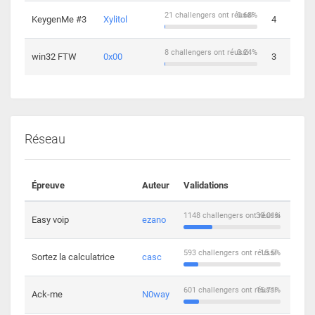
21 challengers ont réussi
0.68%
KeygenMe #3
Xylitol
4
8 challengers ont réussi
0.24%
win32 FTW
0x00
3
Réseau
Épreuve
Auteur
Validations
Solu
1148 challengers ont réussi
30.01%
Easy voip
ezano
10
593 challengers ont réussi
15.5%
Sortez la calculatrice
casc
14
601 challengers ont réussi
15.71%
Ack-me
N0way
5