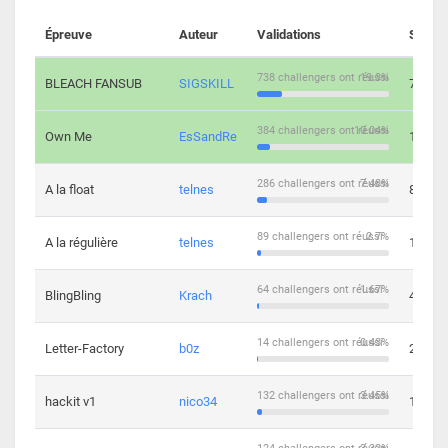
Épreuve
Auteur
Validations
Soluti
738 challengers ont réussi
19.3%
BLEACH FANSUB
SIGSKILL
7
384 challengers ont réussi
10.04%
Own Me
EsSandRe
13
286 challengers ont réussi
7.48%
A la float
telnes
8
89 challengers ont réussi
2.7%
A la régulière
telnes
10
64 challengers ont réussi
1.67%
BlingBling
Krach
4
14 challengers ont réussi
0.43%
Letter-Factory
b0z
2
132 challengers ont réussi
3.45%
hackit v1
nico34
12