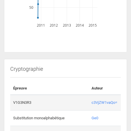
50
2011
2012
2013
2014
2015
Cryptographie
Épreuve
Auteur
Vali
2193 
V1G3N3R3
c3VjZW1vaQo=
2041 
Substitution monoalphabétique
Ge0