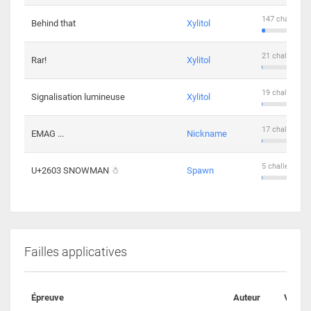
147 challenge
Behind that
Xylitol
21 challengers
Rar!
Xylitol
19 challengers
Signalisation lumineuse
Xylitol
17 challengers
EMAG ...
Nickname
5 challengers 
U+2603 SNOWMAN ☃
Spawn
Failles applicatives
Épreuve
Auteur
Valida