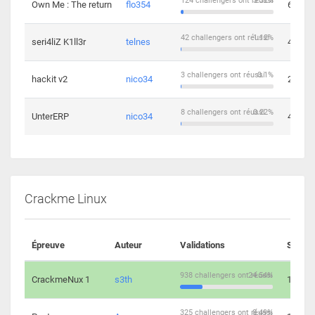
124 challengers ont réussi
3.32%
Own Me : The return
flo354
6
42 challengers ont réussi
1.12%
seri4liZ K1ll3r
telnes
4
3 challengers ont réussi
0.1%
hackit v2
nico34
2
8 challengers ont réussi
0.22%
UnterERP
nico34
4
Crackme Linux
Épreuve
Auteur
Validations
Soluti
938 challengers ont réussi
24.54%
CrackmeNux 1
s3th
14
325 challengers ont réussi
8.49%