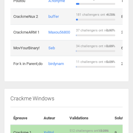
Poutou
A.nonyme
14
181 challengers ont réussi
4.73%
CrackmeNux 2
buffer
8
37 challengers ont réussi
0.97%
CrackmeARM 1
Maxou56800
3
34 challengers ont réussi
0.89%
MovYourBinary!
Seb
6
11 challengers ont réussi
0.29%
For k in Parent;do
birdynam
2
Crackme Windows
Épreuve
Auteur
Validations
Solutions
512 challengers ont réussi
13.39%
Crackme 1
Xylitol
9