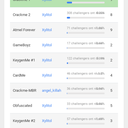
308 challengers ont réussi
8.05%
Crackme 2
Xylitol
8
71 challengers ont réussi
1.86%
Atmel Forever
Xylitol
9
17 challengers ont réussi
0.44%
GameBoyz
Xylitol
2
122 challengers ont réussi
3.19%
KeygenMe #1
Xylitol
2
46 challengers ont réussi
1.2%
CardMe
Xylitol
4
36 challengers ont réussi
0.94%
Crackme-MBR
angel_killah
5
33 challengers ont réussi
0.86%
Obfuscated
Xylitol
5
57 challengers ont réussi
1.49%
KeygenMe #2
Xylitol
3