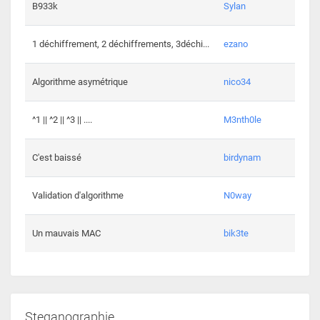
864 c
B933k
Sylan
408 c
1 déchiffrement, 2 déchiffrements, 3déchi...
ezano
146 c
Algorithme asymétrique
nico34
101 c
^1 || ^2 || ^3 || ....
M3nth0le
6 cha
C'est baissé
birdynam
392 c
Validation d'algorithme
N0way
271 c
Un mauvais MAC
bik3te
Steganographie