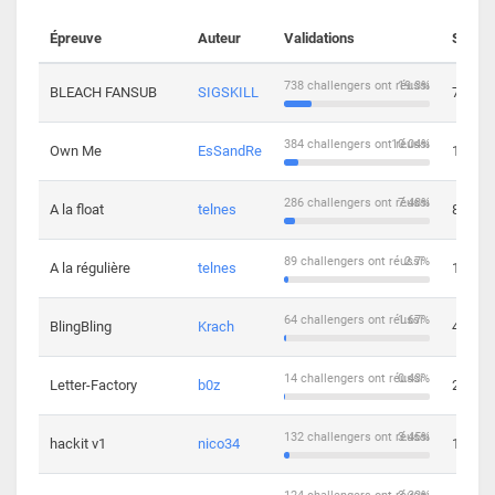
Épreuve
Auteur
Validations
Soluti
738 challengers ont réussi
19.3%
BLEACH FANSUB
SIGSKILL
7
384 challengers ont réussi
10.04%
Own Me
EsSandRe
13
286 challengers ont réussi
7.48%
A la float
telnes
8
89 challengers ont réussi
2.7%
A la régulière
telnes
10
64 challengers ont réussi
1.67%
BlingBling
Krach
4
14 challengers ont réussi
0.43%
Letter-Factory
b0z
2
132 challengers ont réussi
3.45%
hackit v1
nico34
12