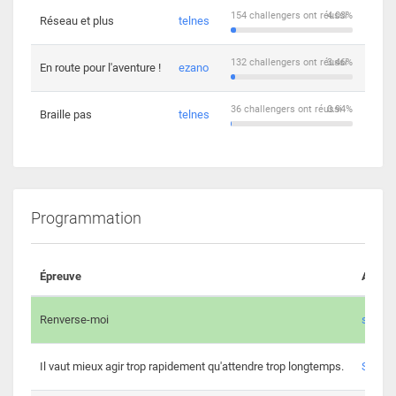
154 challengers ont réussi
4.03%
Réseau et plus
telnes
5
132 challengers ont réussi
3.46%
En route pour l'aventure !
ezano
4
36 challengers ont réussi
0.94%
Braille pas
telnes
8
Programmation
Épreuve
Auteur
Renverse-moi
s3th
Il vaut mieux agir trop rapidement qu'attendre trop longtemps.
Spl3en