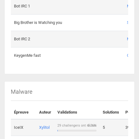
Bot IRC 1
Maxou
Big Brother is Watching you
Sopho
Bot IRC 2
Maxou
KeygenMe fast
Ge0
Malware
Épreuve
Auteur
Validations
Solutions
Points
29 challengers ont réussi
0.76%
IceIX
Xylitol
5
39