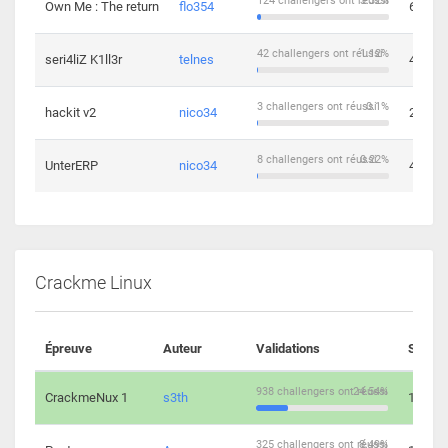
124 challengers ont réussi
3.32%
Own Me : The return
flo354
6
42 challengers ont réussi
1.12%
seri4liZ K1ll3r
telnes
4
3 challengers ont réussi
0.1%
hackit v2
nico34
2
8 challengers ont réussi
0.22%
UnterERP
nico34
4
Crackme Linux
Épreuve
Auteur
Validations
Soluti
938 challengers ont réussi
24.54%
CrackmeNux 1
s3th
14
325 challengers ont réussi
8.49%