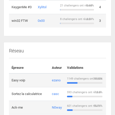
21 challengers ont réussi
0.68%
KeygenMe #3
Xylitol
4
8 challengers ont réussi
0.24%
win32 FTW
0x00
3
Réseau
Épreuve
Auteur
Validations
Solu
1149 challengers ont réussi
30.02%
Easy voip
ezano
10
593 challengers ont réussi
15.5%
Sortez la calculatrice
casc
14
601 challengers ont réussi
15.71%
Ack-me
N0way
5