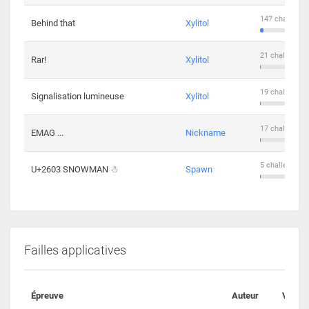
147 challenge
Behind that
Xylitol
21 challengers
Rar!
Xylitol
19 challengers
Signalisation lumineuse
Xylitol
17 challengers
EMAG ...
Nickname
5 challengers 
U+2603 SNOWMAN ☃
Spawn
Failles applicatives
Épreuve
Auteur
Valida