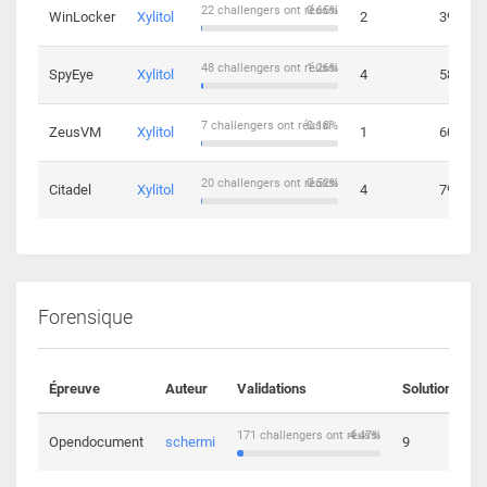
22 challengers ont réussi
0.65%
WinLocker
Xylitol
2
39
48 challengers ont réussi
1.26%
SpyEye
Xylitol
4
58
7 challengers ont réussi
0.18%
ZeusVM
Xylitol
1
60
20 challengers ont réussi
0.52%
Citadel
Xylitol
4
79
Forensique
Épreuve
Auteur
Validations
Solutions
171 challengers ont réussi
4.47%
Opendocument
schermi
9