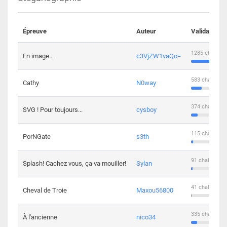
Épreuve
Auteur
Validations
1285 challeng
En image...
c3VjZW1vaQo=
583 challenge
Cathy
N0way
374 challenge
SVG ! Pour toujours...
cysboy
115 challenge
PorNGate
s3th
91 challengers
Splash! Cachez vous, ça va mouiller!
Sylan
41 challengers
Cheval de Troie
Maxou56800
335 challenge
À l'ancienne
nico34