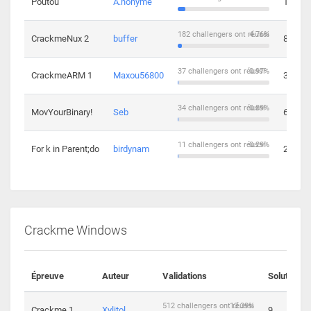
Poutou
A.nonyme
14
182 challengers ont réussi
4.76%
CrackmeNux 2
buffer
8
37 challengers ont réussi
0.97%
CrackmeARM 1
Maxou56800
3
34 challengers ont réussi
0.89%
MovYourBinary!
Seb
6
11 challengers ont réussi
0.29%
For k in Parent;do
birdynam
2
Crackme Windows
Épreuve
Auteur
Validations
Solutions
512 challengers ont réussi
13.39%
Crackme 1
Xylitol
9