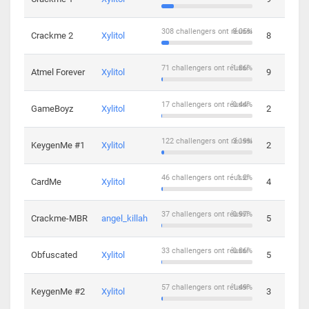
308 challengers ont réussi
8.05%
Crackme 2
Xylitol
8
71 challengers ont réussi
1.86%
Atmel Forever
Xylitol
9
17 challengers ont réussi
0.44%
GameBoyz
Xylitol
2
122 challengers ont réussi
3.19%
KeygenMe #1
Xylitol
2
46 challengers ont réussi
1.2%
CardMe
Xylitol
4
37 challengers ont réussi
0.97%
Crackme-MBR
angel_killah
5
33 challengers ont réussi
0.86%
Obfuscated
Xylitol
5
57 challengers ont réussi
1.49%
KeygenMe #2
Xylitol
3