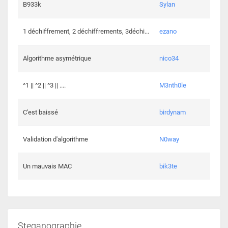
864 c
B933k
Sylan
408 c
1 déchiffrement, 2 déchiffrements, 3déchi...
ezano
146 c
Algorithme asymétrique
nico34
101 c
^1 || ^2 || ^3 || ....
M3nth0le
6 cha
C'est baissé
birdynam
392 c
Validation d'algorithme
N0way
271 c
Un mauvais MAC
bik3te
Steganographie