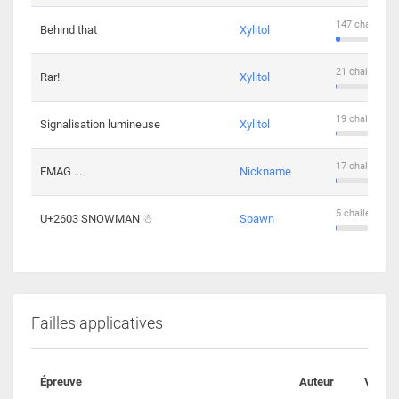
147 challenge
Behind that
Xylitol
21 challengers
Rar!
Xylitol
19 challengers
Signalisation lumineuse
Xylitol
17 challengers
EMAG ...
Nickname
5 challengers 
U+2603 SNOWMAN ☃
Spawn
Failles applicatives
Épreuve
Auteur
Valida