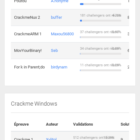
Poutou
A.nonyme
14
181 challengers ont réussi
4.73%
CrackmeNux 2
buffer
8
37 challengers ont réussi
0.97%
CrackmeARM 1
Maxou56800
3
34 challengers ont réussi
0.89%
MovYourBinary!
Seb
6
11 challengers ont réussi
0.29%
For k in Parent;do
birdynam
2
Crackme Windows
Épreuve
Auteur
Validations
Solutions
512 challengers ont réussi
13.39%
Crackme 1
Xylitol
9