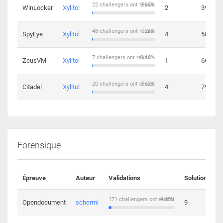
22 challengers ont réussi
0.65%
WinLocker
Xylitol
2
39
48 challengers ont réussi
1.26%
SpyEye
Xylitol
4
58
7 challengers ont réussi
0.18%
ZeusVM
Xylitol
1
60
20 challengers ont réussi
0.52%
Citadel
Xylitol
4
79
Forensique
Épreuve
Auteur
Validations
Solutions
171 challengers ont réussi
4.47%
Opendocument
schermi
9