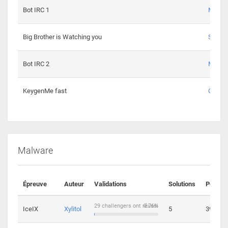
Bot IRC 1
Maxou
Big Brother is Watching you
Sopho
Bot IRC 2
Maxou
KeygenMe fast
Ge0
Malware
Épreuve
Auteur
Validations
Solutions
Points
29 challengers ont réussi
0.76%
IceIX
Xylitol
5
39