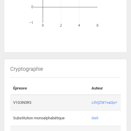
0
−1
0
2
4
6
Cryptographie
Épreuve
Auteur
Vali
2193 
V1G3N3R3
c3VjZW1vaQo=
2041 
Substitution monoalphabétique
Ge0