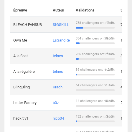
Épreuve
Auteur
Validations
Soluti
738 challengers ont réussi
19.3%
BLEACH FANSUB
SIGSKILL
7
384 challengers ont réussi
10.04%
Own Me
EsSandRe
13
286 challengers ont réussi
7.48%
A la float
telnes
8
89 challengers ont réussi
2.7%
A la régulière
telnes
10
64 challengers ont réussi
1.67%
BlingBling
Krach
4
14 challengers ont réussi
0.43%
Letter-Factory
b0z
2
132 challengers ont réussi
3.45%
hackit v1
nico34
12