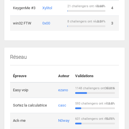
21 challengers ont réussi
0.68%
KeygenMe #3
Xylitol
4
8 challengers ont réussi
0.24%
win32 FTW
0x00
3
Réseau
Épreuve
Auteur
Validations
Solu
1148 challengers ont réussi
30.01%
Easy voip
ezano
10
593 challengers ont réussi
15.5%
Sortez la calculatrice
casc
14
601 challengers ont réussi
15.71%
Ack-me
N0way
5