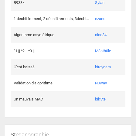
864 c
B933k
Sylan
408 c
1 déchiffrement, 2 déchiffrements, 3déchi...
ezano
146 c
Algorithme asymétrique
nico34
101 c
^1 || ^2 || ^3 || ....
M3nth0le
6 cha
C'est baissé
birdynam
392 c
Validation d'algorithme
N0way
271 c
Un mauvais MAC
bik3te
Steganographie