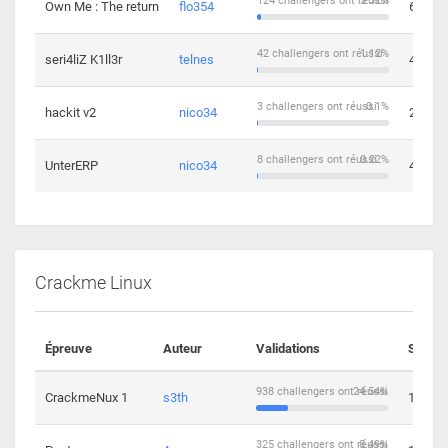
124 challengers ont réussi
3.32%
Own Me : The return
flo354
6
42 challengers ont réussi
1.12%
seri4liZ K1ll3r
telnes
4
3 challengers ont réussi
0.1%
hackit v2
nico34
2
8 challengers ont réussi
0.22%
UnterERP
nico34
4
Crackme Linux
Épreuve
Auteur
Validations
Soluti
938 challengers ont réussi
24.54%
CrackmeNux 1
s3th
14
325 challengers ont réussi
8.49%