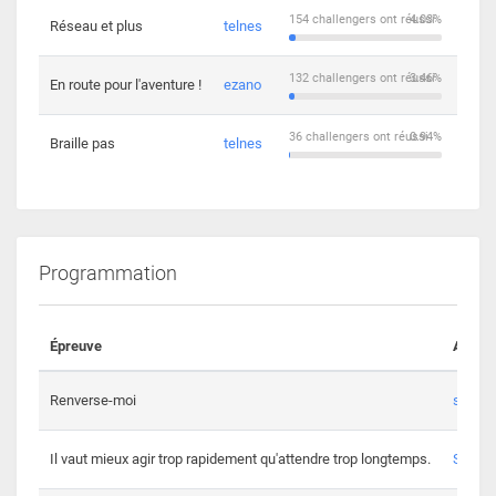
154 challengers ont réussi
4.03%
Réseau et plus
telnes
5
132 challengers ont réussi
3.46%
En route pour l'aventure !
ezano
4
36 challengers ont réussi
0.94%
Braille pas
telnes
8
Programmation
Épreuve
Auteur
Renverse-moi
s3th
Il vaut mieux agir trop rapidement qu'attendre trop longtemps.
Spl3en