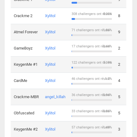
308 challengers ont réussi
8.05%
Crackme 2
Xylitol
8
71 challengers ont réussi
1.86%
Atmel Forever
Xylitol
9
17 challengers ont réussi
0.44%
GameBoyz
Xylitol
2
122 challengers ont réussi
3.19%
KeygenMe #1
Xylitol
2
46 challengers ont réussi
1.2%
CardMe
Xylitol
4
36 challengers ont réussi
0.94%
Crackme-MBR
angel_killah
5
33 challengers ont réussi
0.86%
Obfuscated
Xylitol
5
57 challengers ont réussi
1.49%
KeygenMe #2
Xylitol
3