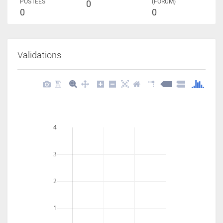
POSTÉES
(FORUM)
0
0
0
Validations
4
3
2
1