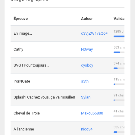
Épreuve
Auteur
Validations
1285 challeng
En image...
c3VjZW1vaQo=
583 challenge
Cathy
N0way
374 challenge
SVG ! Pour toujours...
cysboy
115 challenge
PorNGate
s3th
91 challengers
Splash! Cachez vous, ça va mouiller!
Sylan
41 challengers
Cheval de Troie
Maxou56800
335 challenge
À l'ancienne
nico34