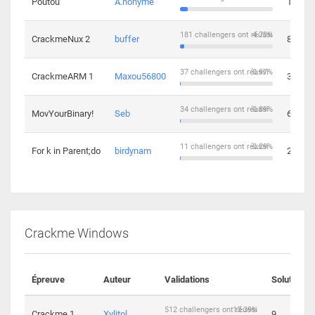
Poutou
A.nonyme
14
181 challengers ont réussi
4.73%
CrackmeNux 2
buffer
8
37 challengers ont réussi
0.97%
CrackmeARM 1
Maxou56800
3
34 challengers ont réussi
0.89%
MovYourBinary!
Seb
6
11 challengers ont réussi
0.29%
For k in Parent;do
birdynam
2
Crackme Windows
Épreuve
Auteur
Validations
Solutions
512 challengers ont réussi
13.39%
Crackme 1
Xylitol
9