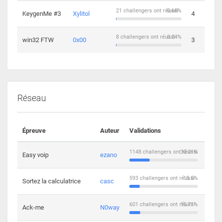
21 challengers ont réussi
0.68%
KeygenMe #3
Xylitol
4
8 challengers ont réussi
0.24%
win32 FTW
0x00
3
Réseau
Épreuve
Auteur
Validations
Solu
1148 challengers ont réussi
30.01%
Easy voip
ezano
10
593 challengers ont réussi
15.5%
Sortez la calculatrice
casc
14
601 challengers ont réussi
15.71%
Ack-me
N0way
5