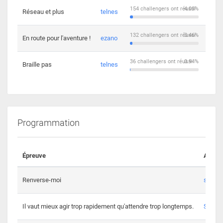
154 challengers ont réussi
4.03%
Réseau et plus
telnes
5
132 challengers ont réussi
3.46%
En route pour l'aventure !
ezano
4
36 challengers ont réussi
0.94%
Braille pas
telnes
8
Programmation
Épreuve
Auteur
Renverse-moi
s3th
Il vaut mieux agir trop rapidement qu'attendre trop longtemps.
Spl3en