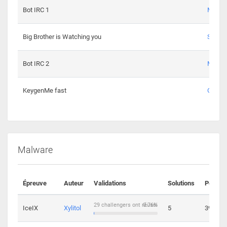
Bot IRC 1
Maxou
Big Brother is Watching you
Sopho
Bot IRC 2
Maxou
KeygenMe fast
Ge0
Malware
Épreuve
Auteur
Validations
Solutions
Points
29 challengers ont réussi
0.76%
IceIX
Xylitol
5
39