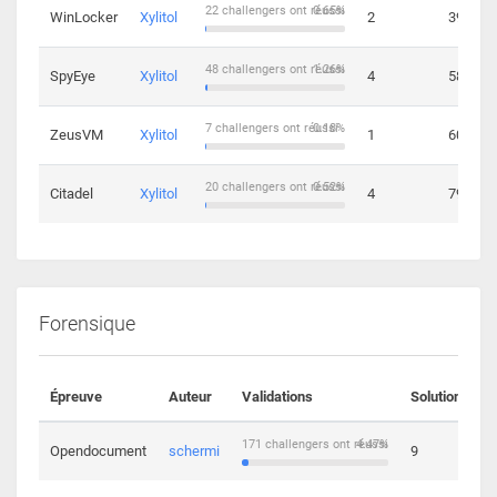
22 challengers ont réussi
0.65%
WinLocker
Xylitol
2
39
48 challengers ont réussi
1.26%
SpyEye
Xylitol
4
58
7 challengers ont réussi
0.18%
ZeusVM
Xylitol
1
60
20 challengers ont réussi
0.52%
Citadel
Xylitol
4
79
Forensique
Épreuve
Auteur
Validations
Solutions
171 challengers ont réussi
4.47%
Opendocument
schermi
9