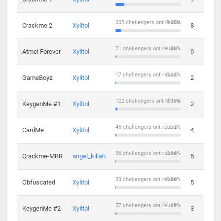
308 challengers ont réussi
8.05%
Crackme 2
Xylitol
8
71 challengers ont réussi
1.86%
Atmel Forever
Xylitol
9
17 challengers ont réussi
0.44%
GameBoyz
Xylitol
2
122 challengers ont réussi
3.19%
KeygenMe #1
Xylitol
2
46 challengers ont réussi
1.2%
CardMe
Xylitol
4
36 challengers ont réussi
0.94%
Crackme-MBR
angel_killah
5
33 challengers ont réussi
0.86%
Obfuscated
Xylitol
5
57 challengers ont réussi
1.49%
KeygenMe #2
Xylitol
3