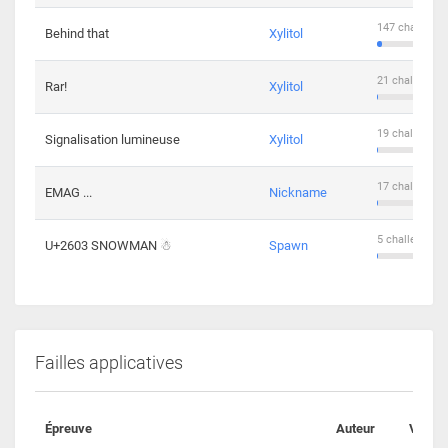
147 challenge
Behind that
Xylitol
21 challengers
Rar!
Xylitol
19 challengers
Signalisation lumineuse
Xylitol
17 challengers
EMAG ...
Nickname
5 challengers 
U+2603 SNOWMAN ☃
Spawn
Failles applicatives
Épreuve
Auteur
Valida