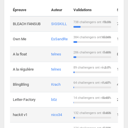
Épreuve
Auteur
Validations
Soluti
738 challengers ont réussi
19.3%
BLEACH FANSUB
SIGSKILL
7
384 challengers ont réussi
10.04%
Own Me
EsSandRe
13
286 challengers ont réussi
7.48%
A la float
telnes
8
89 challengers ont réussi
2.7%
A la régulière
telnes
10
64 challengers ont réussi
1.67%
BlingBling
Krach
4
14 challengers ont réussi
0.43%
Letter-Factory
b0z
2
132 challengers ont réussi
3.45%
hackit v1
nico34
12