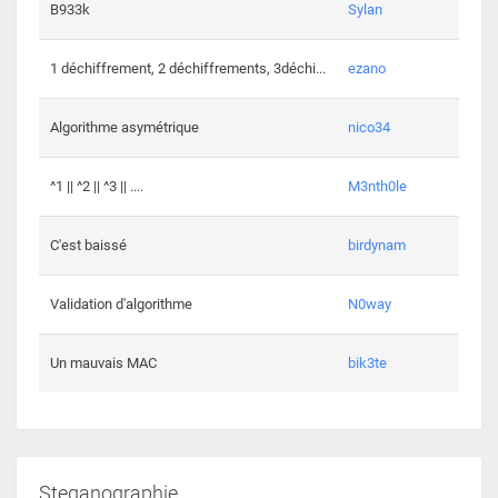
864 c
B933k
Sylan
408 c
1 déchiffrement, 2 déchiffrements, 3déchi...
ezano
146 c
Algorithme asymétrique
nico34
101 c
^1 || ^2 || ^3 || ....
M3nth0le
6 cha
C'est baissé
birdynam
392 c
Validation d'algorithme
N0way
271 c
Un mauvais MAC
bik3te
Steganographie