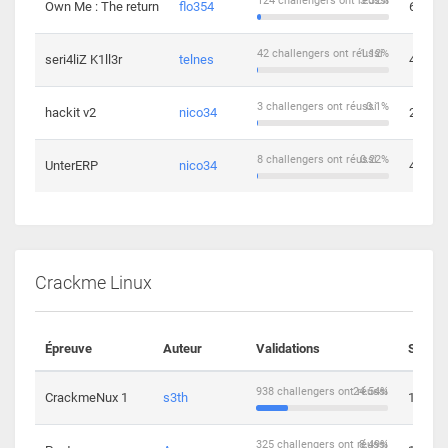
124 challengers ont réussi
3.32%
Own Me : The return
flo354
6
42 challengers ont réussi
1.12%
seri4liZ K1ll3r
telnes
4
3 challengers ont réussi
0.1%
hackit v2
nico34
2
8 challengers ont réussi
0.22%
UnterERP
nico34
4
Crackme Linux
Épreuve
Auteur
Validations
Soluti
938 challengers ont réussi
24.54%
CrackmeNux 1
s3th
14
325 challengers ont réussi
8.49%