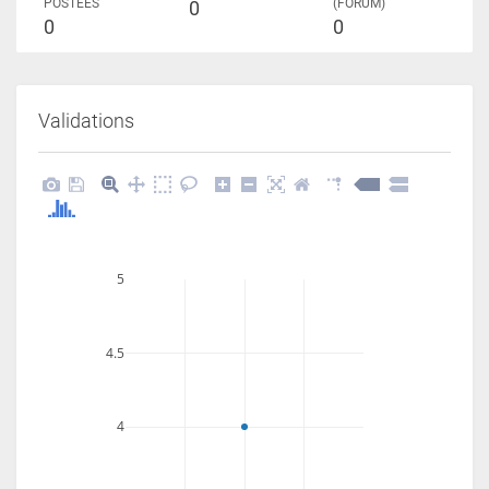
POSTÉES
(FORUM)
0
0
0
Validations
5
4.5
4